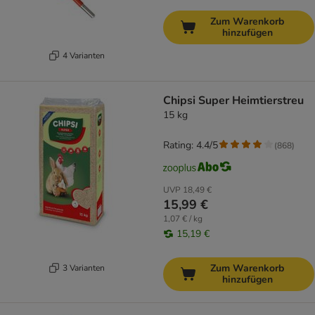
Zum Warenkorb
hinzufügen
4 Varianten
Chipsi Super Heimtierstreu
15 kg
Rating: 4.4/5
(
868
)
UVP
18,49 €
15,99 €
1,07 € / kg
15,19 €
Zum Warenkorb
3 Varianten
hinzufügen