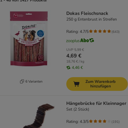
1 - 48 von 1427 Produkte
product items have been changed
Dokas Fleischsnack
250 g Entenbrust in Streifen
Rating: 4.7/5
(
643
)
UVP
5,99 €
4,69 €
18,76 € / kg
4,46 €
Zum Warenkorb
6 Varianten
hinzufügen
Hängebrücke für Kleinnager
Set (2 Stück)
Rating: 4.3/5
(
191
)