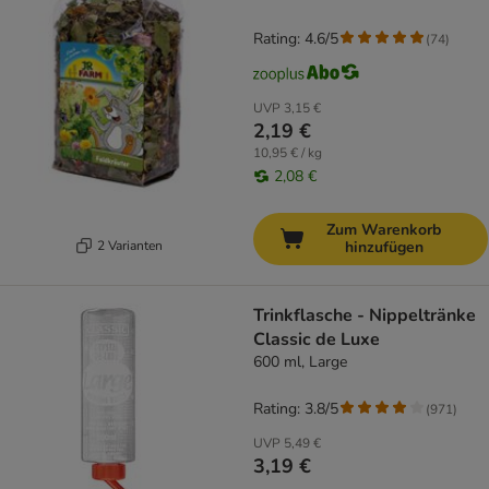
Rating: 4.6/5
(
74
)
UVP
3,15 €
2,19 €
10,95 € / kg
2,08 €
Zum Warenkorb
2 Varianten
hinzufügen
Trinkflasche - Nippeltränke
Classic de Luxe
600 ml, Large
Rating: 3.8/5
(
971
)
UVP
5,49 €
3,19 €