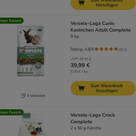
Zum Warenkorb
hinzufügen
nser Favorit
Versele-Laga Cunis
Kaninchen Adult Complete
8 kg
Rating: 4.8/5
(
851
)
UVP
49,45 €
39,99 €
5,00 € / kg
Zum Warenkorb
hinzufügen
4 Varianten
nser Favorit
Versele-Laga Crock
Complete
2 x 50 g Karotte