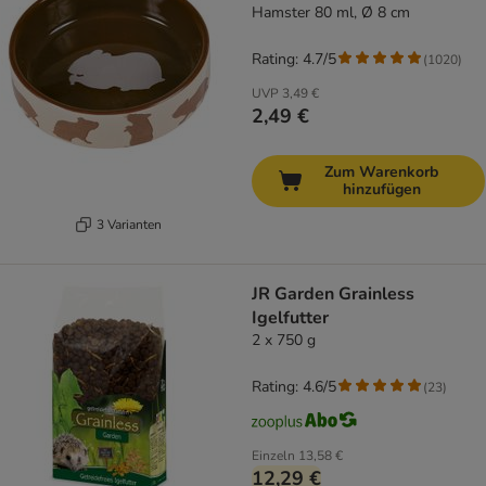
Hamster 80 ml, Ø 8 cm
Rating: 4.7/5
(
1020
)
UVP
3,49 €
2,49 €
Zum Warenkorb
hinzufügen
3 Varianten
JR Garden Grainless
Igelfutter
2 x 750 g
Rating: 4.6/5
(
23
)
Einzeln
13,58 €
12,29 €