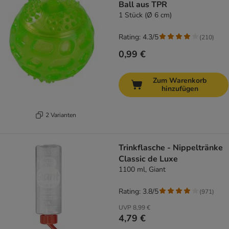
Ball aus TPR
1 Stück (Ø 6 cm)
Rating: 4.3/5
(
210
)
0,99 €
Zum Warenkorb
hinzufügen
2 Varianten
Trinkflasche - Nippeltränke
Classic de Luxe
1100 ml, Giant
Rating: 3.8/5
(
971
)
UVP
8,99 €
4,79 €