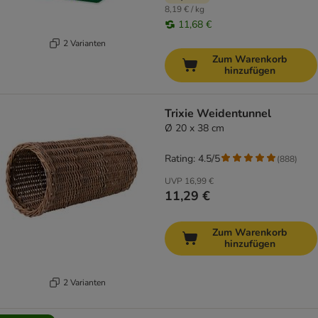
8,19 € / kg
11,68 €
2 Varianten
Zum Warenkorb
hinzufügen
Trixie Weidentunnel
Ø 20 x 38 cm
Rating: 4.5/5
(
888
)
UVP
16,99 €
11,29 €
Zum Warenkorb
hinzufügen
2 Varianten