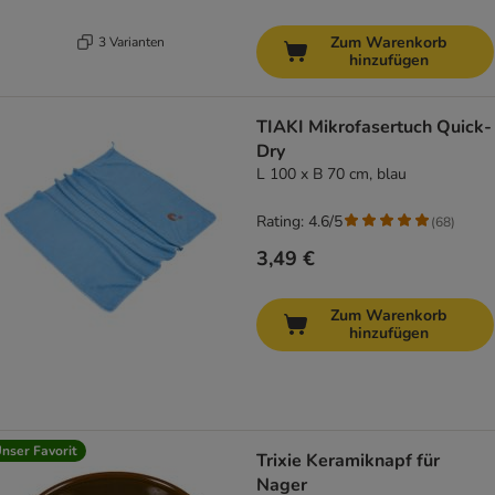
Zum Warenkorb
3 Varianten
hinzufügen
TIAKI Mikrofasertuch Quick-
Dry
L 100 x B 70 cm, blau
Rating: 4.6/5
(
68
)
3,49 €
Zum Warenkorb
hinzufügen
nser Favorit
Trixie Keramiknapf für
Nager