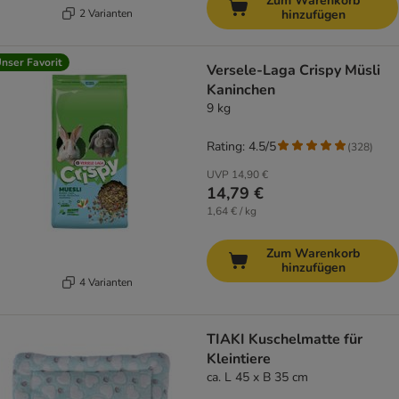
Zum Warenkorb
2 Varianten
hinzufügen
nser Favorit
Versele-Laga Crispy Müsli
Kaninchen
9 kg
Rating: 4.5/5
(
328
)
UVP
14,90 €
14,79 €
1,64 € / kg
Zum Warenkorb
hinzufügen
4 Varianten
TIAKI Kuschelmatte für
Kleintiere
ca. L 45 x B 35 cm