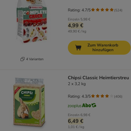
Rating: 4.7/5
(
524
)
Einzeln
5,98 €
4,99 €
49,90 € / kg
Zum Warenkorb
hinzufügen
4 Varianten
Chipsi Classic Heimtierstreu
2 x 3,2 kg
Rating: 4.3/5
(
406
)
Einzeln
6,98 €
6,49 €
1,01 € / kg