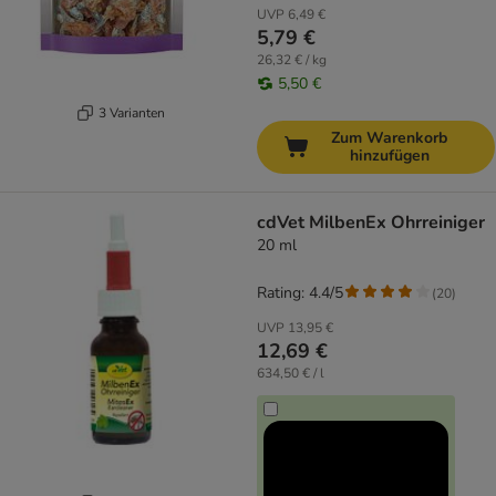
UVP
6,49 €
5,79 €
26,32 € / kg
5,50 €
3 Varianten
Zum Warenkorb
hinzufügen
cdVet MilbenEx Ohrreiniger
20 ml
Rating: 4.4/5
(
20
)
UVP
13,95 €
12,69 €
634,50 € / l