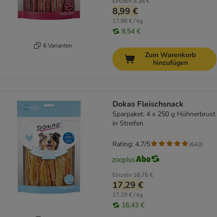
Einzeln
9,38 €
8,99 €
17,98 € / kg
8,54 €
6 Varianten
Zum Warenkorb
hinzufügen
Dokas Fleischsnack
Sparpaket: 4 x 250 g Hühnerbrust
in Streifen
Rating: 4.7/5
(
643
)
Einzeln
18,76 €
17,29 €
17,29 € / kg
16,43 €