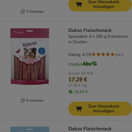
Zum Warenkorb
hinzufügen
2 Varianten
Dokas Fleischsnack
Sparpaket: 4 x 250 g Entenbrust
in Streifen
Rating: 4.7/5
(
643
)
Einzeln
18,76 €
17,29 €
17,29 € / kg
16,43 €
6 Varianten
Zum Warenkorb
hinzufügen
Dokas Fleischsnack