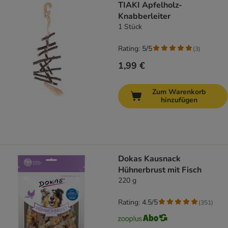
TIAKI Apfelholz-
Knabberleiter
1 Stück
Rating: 5/5
(
3
)
1,99 €
Zum Warenkorb
hinzufügen
Dokas Kausnack
Hühnerbrust mit Fisch
220 g
Rating: 4.5/5
(
351
)