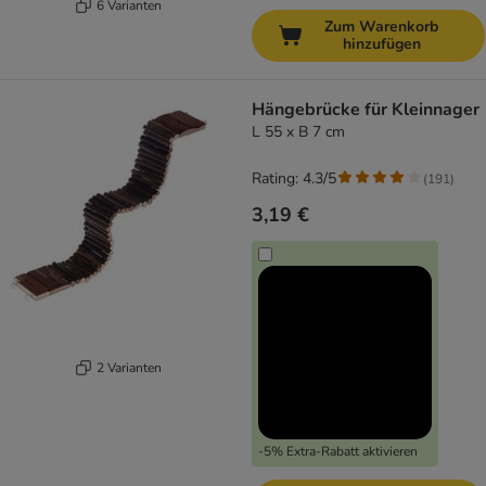
6 Varianten
Zum Warenkorb
hinzufügen
Hängebrücke für Kleinnager
L 55 x B 7 cm
Rating: 4.3/5
(
191
)
3,19 €
2 Varianten
-5% Extra-Rabatt aktivieren