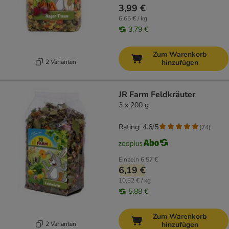
3,99 €
6,65 € / kg
3,79 €
Zum Warenkorb
2 Varianten
hinzufügen
JR Farm Feldkräuter
3 x 200 g
Rating: 4.6/5
(
74
)
Einzeln
6,57 €
6,19 €
10,32 € / kg
5,88 €
Zum Warenkorb
2 Varianten
hinzufügen