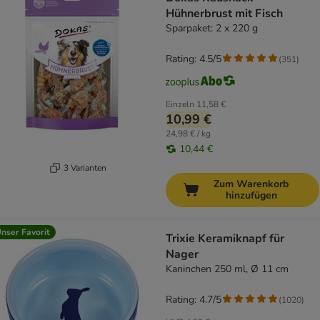
Hühnerbrust mit Fisch
Sparpaket: 2 x 220 g
Rating: 4.5/5
(
351
)
Einzeln
11,58 €
10,99 €
24,98 € / kg
10,44 €
3 Varianten
Zum Warenkorb
hinzufügen
nser Favorit
Trixie Keramiknapf für
Nager
Kaninchen 250 ml, Ø 11 cm
Rating: 4.7/5
(
1020
)