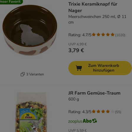
nser Favorit
Trixie Keramiknapf für
Nager
Meerschweinchen 250 ml, Ø 11
cm
Rating: 4.7/5
(
1020
)
UVP
4,99 €
3,79 €
Zum Warenkorb
hinzufügen
3 Varianten
JR Farm Gemüse-Traum
600 g
Rating: 4.3/5
(
55
)
UVP
5,59 €