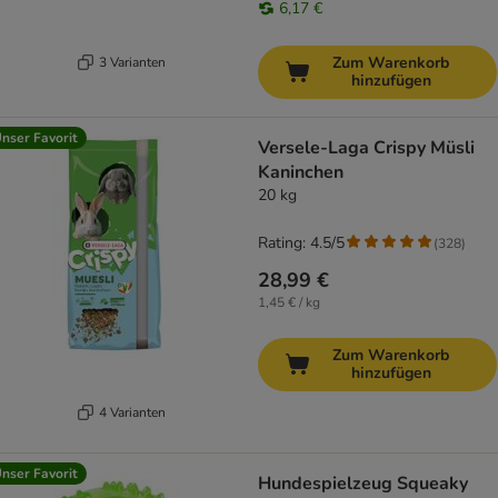
6,17 €
Zum Warenkorb
3 Varianten
hinzufügen
nser Favorit
Versele-Laga Crispy Müsli
Kaninchen
20 kg
Rating: 4.5/5
(
328
)
28,99 €
1,45 € / kg
Zum Warenkorb
hinzufügen
4 Varianten
nser Favorit
Hundespielzeug Squeaky