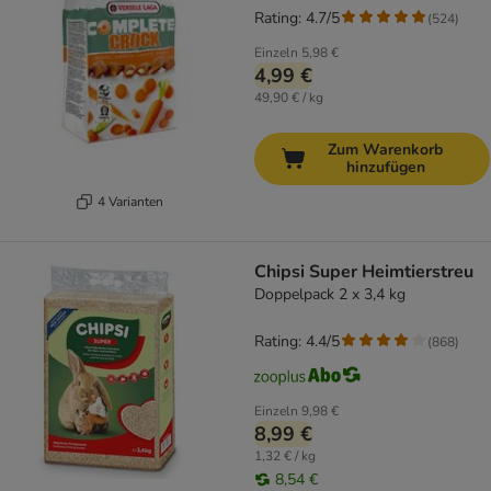
Rating: 4.7/5
(
524
)
Einzeln
5,98 €
4,99 €
49,90 € / kg
Zum Warenkorb
hinzufügen
4 Varianten
Chipsi Super Heimtierstreu
Doppelpack 2 x 3,4 kg
Rating: 4.4/5
(
868
)
Einzeln
9,98 €
8,99 €
1,32 € / kg
8,54 €