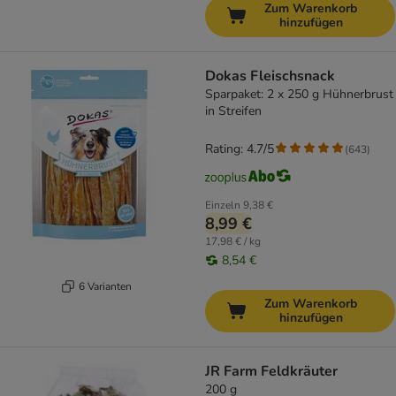
Zum Warenkorb
hinzufügen
Dokas Fleischsnack
Sparpaket: 2 x 250 g Hühnerbrust
in Streifen
Rating: 4.7/5
(
643
)
Einzeln
9,38 €
8,99 €
17,98 € / kg
8,54 €
6 Varianten
Zum Warenkorb
hinzufügen
JR Farm Feldkräuter
200 g