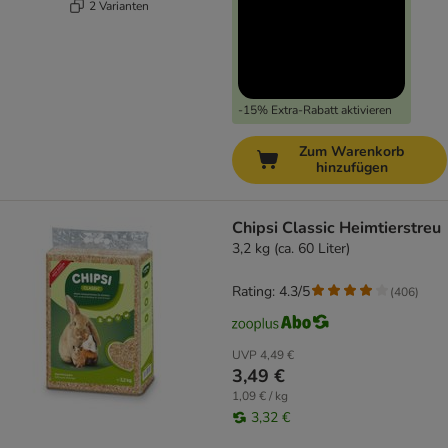
2 Varianten
-15% Extra-Rabatt aktivieren
Zum Warenkorb
hinzufügen
Chipsi Classic Heimtierstreu
3,2 kg (ca. 60 Liter)
Rating: 4.3/5
(
406
)
UVP
4,49 €
3,49 €
1,09 € / kg
3,32 €