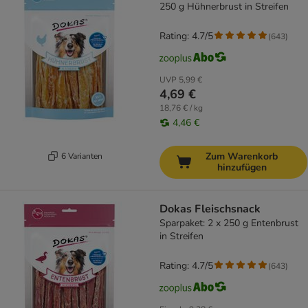
250 g Hühnerbrust in Streifen
Rating: 4.7/5
(
643
)
UVP
5,99 €
4,69 €
18,76 € / kg
4,46 €
Zum Warenkorb
6 Varianten
hinzufügen
Dokas Fleischsnack
Sparpaket: 2 x 250 g Entenbrust
in Streifen
Rating: 4.7/5
(
643
)