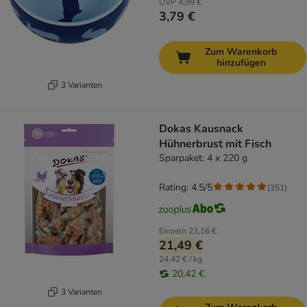
UVP
4,99 €
3,79 €
Zum Warenkorb
hinzufügen
3 Varianten
Dokas Kausnack
Hühnerbrust mit Fisch
Sparpaket: 4 x 220 g
Rating: 4.5/5
(
351
)
Einzeln
23,16 €
21,49 €
24,42 € / kg
20,42 €
3 Varianten