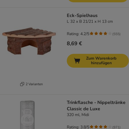
Eck-Spielhaus
L 32 x B 21/21 x H 13 cm
Rating: 4.2/5
(
555
)
8,69 €
Zum Warenkorb
hinzufügen
2 Varianten
Trinkflasche - Nippeltränke
Classic de Luxe
320 ml, Midi
Rating: 3.8/5
(
971
)