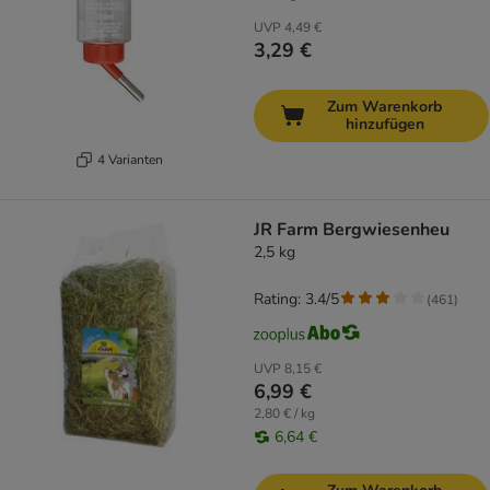
UVP
4,49 €
3,29 €
Zum Warenkorb
hinzufügen
4 Varianten
JR Farm Bergwiesenheu
2,5 kg
Rating: 3.4/5
(
461
)
UVP
8,15 €
6,99 €
2,80 € / kg
6,64 €