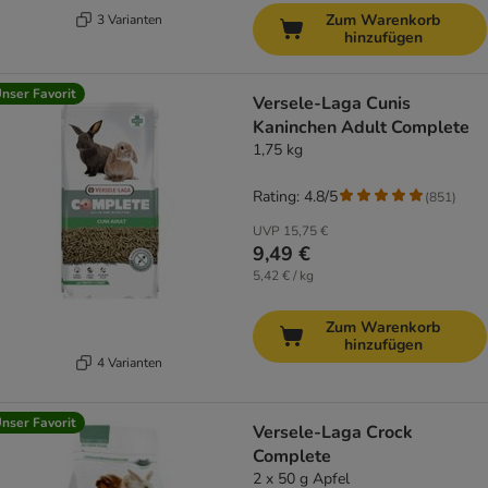
Zum Warenkorb
3 Varianten
hinzufügen
nser Favorit
Versele-Laga Cunis
Kaninchen Adult Complete
1,75 kg
Rating: 4.8/5
(
851
)
UVP
15,75 €
9,49 €
5,42 € / kg
Zum Warenkorb
hinzufügen
4 Varianten
nser Favorit
Versele-Laga Crock
Complete
2 x 50 g Apfel