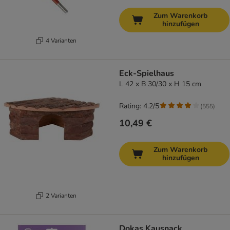
Zum Warenkorb
hinzufügen
4 Varianten
Eck-Spielhaus
L 42 x B 30/30 x H 15 cm
Rating: 4.2/5
(
555
)
10,49 €
Zum Warenkorb
hinzufügen
2 Varianten
Dokas Kausnack