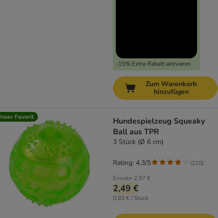
-15% Extra-Rabatt aktivieren
Zum Warenkorb
hinzufügen
nser Favorit
Hundespielzeug Squeaky
Ball aus TPR
3 Stück (Ø 6 cm)
Rating: 4.3/5
(
210
)
Einzeln
2,97 €
2,49 €
0,83 € / Stück