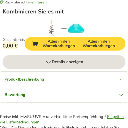
Rückgaberecht
mehr lesen
Kombinieren Sie es mit
Gesamtpreis
Alles in den
Alles in den
0,00 €
Warenkorb legen
Warenkorb legen
Details anzeigen
Produktbeschreibung
Bewertung
Preise inkl. MwSt. UVP = unverbindliche Preisempfehlung *
Es gelten
die Lieferbedingungen
"Sonst" = Der niedrigste Preis des Artikels innerhalb der letzten 30