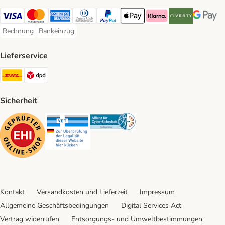
Visa Payment Method
Mastercard Payment Method
American Express Payment Method
Diners Club Payment Method
PayPal Payment Method
Apple Pay Payment Method
Klarna Payment Method
Riverty Payment 
Google P
Rechnung
Bankeinzug
Rechnung Payment Method
Bankeinzug Payment Method
Lieferservice
DHL Shipping Method
DPD Shipping Method
Sicherheit
Security
Security
Security
Kontakt
Versandkosten und Lieferzeit
Impressum
Allgemeine Geschäftsbedingungen
Digital Services Act
Vertrag widerrufen
Entsorgungs- und Umweltbestimmungen