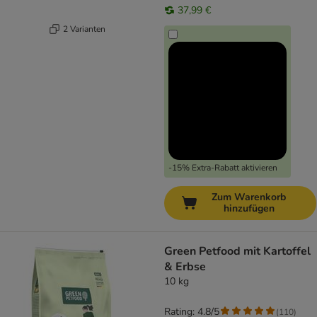
37,99 €
2 Varianten
-15% Extra-Rabatt aktivieren
Zum Warenkorb
hinzufügen
Green Petfood mit Kartoffel
& Erbse
10 kg
Rating: 4.8/5
(
110
)