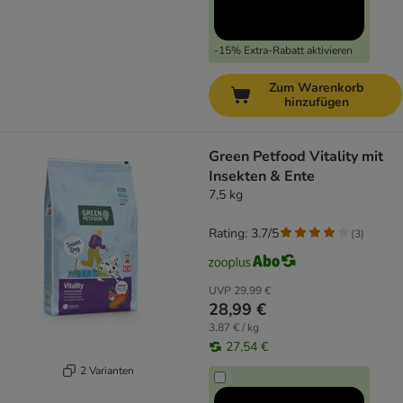
-15% Extra-Rabatt aktivieren
Zum Warenkorb
hinzufügen
Green Petfood Vitality mit
Insekten & Ente
7,5 kg
Rating: 3.7/5
(
3
)
UVP
29,99 €
28,99 €
3,87 € / kg
27,54 €
2 Varianten