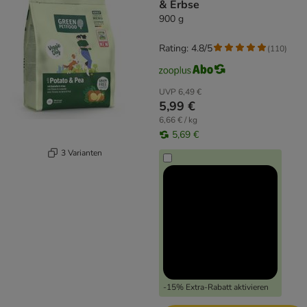
& Erbse
900 g
Rating: 4.8/5
(
110
)
UVP
6,49 €
5,99 €
6,66 € / kg
5,69 €
3 Varianten
-15% Extra-Rabatt aktivieren