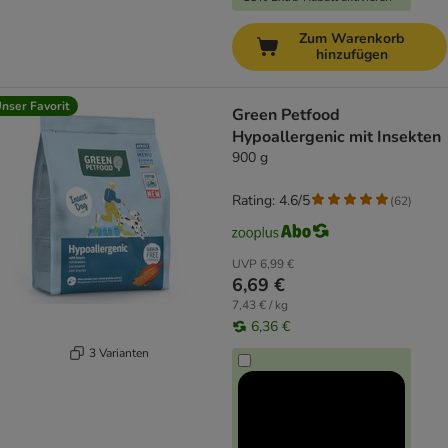
Zum Warenkorb
hinzufügen
nser Favorit
Green Petfood
Hypoallergenic mit Insekten
900 g
Rating: 4.6/5
(
62
)
UVP
6,99 €
6,69 €
7,43 € / kg
6,36 €
3 Varianten