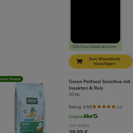
-15% Extra-Rabatt aktivieren
Zum Warenkorb
hinzufügen
nser Favorit
Green Petfood Sensitive mit
Insekten & Reis
10 kg
Rating: 4.5/5
(
13
)
UVP
45,99 €
39,99 €