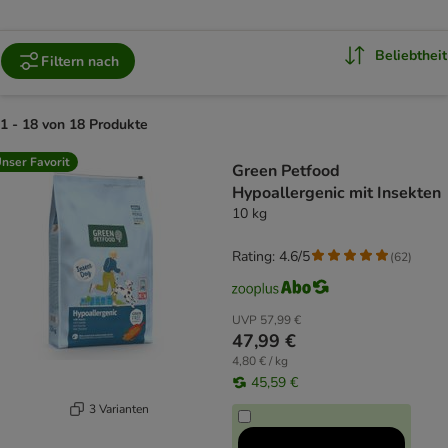
Beliebtheit
Filtern nach
1 - 18 von 18 Produkte
product items have been changed
nser Favorit
Green Petfood
Hypoallergenic mit Insekten
10 kg
Rating: 4.6/5
(
62
)
UVP
57,99 €
47,99 €
4,80 € / kg
45,59 €
3 Varianten