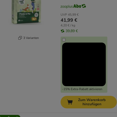
UVP
45,99 €
41,99 €
4,20 € / kg
39,89 €
3 Varianten
-15% Extra-Rabatt aktivieren
Zum Warenkorb
hinzufügen