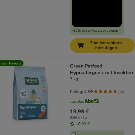
-15% Extra-Rabatt aktivieren
Zum Warenkorb
hinzufügen
nser Favorit
Green Petfood
Hypoallergenic mit Insekten
3 kg
Rating: 4.6/5
(
62
)
19,99 €
6,66 € / kg
18,99 €