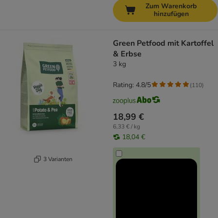
Zum Warenkorb
hinzufügen
Green Petfood mit Kartoffel
& Erbse
3 kg
Rating: 4.8/5
(
110
)
18,99 €
6,33 € / kg
18,04 €
3 Varianten