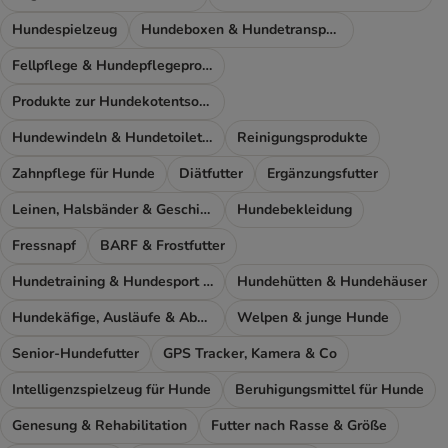
Hundespielzeug
Hundeboxen & Hundetransport
Fellpflege & Hundepflegeprodukte
Produkte zur Hundekotentsorgung
Hundewindeln & Hundetoiletten
Reinigungsprodukte
Zahnpflege für Hunde
Diätfutter
Ergänzungsfutter
Leinen, Halsbänder & Geschirre
Hundebekleidung
Fressnapf
BARF & Frostfutter
Hundetraining & Hundesport Zubehör
Hundehütten & Hundehäuser
Hundekäfige, Ausläufe & Absperrgitter
Welpen & junge Hunde
Senior-Hundefutter
GPS Tracker, Kamera & Co
Intelligenzspielzeug für Hunde
Beruhigungsmittel für Hunde
Genesung & Rehabilitation
Futter nach Rasse & Größe