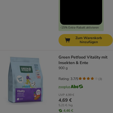
-15% Extra-Rabatt aktivieren
Zum Warenkorb
hinzufügen
Green Petfood Vitality mit
Insekten & Ente
900 g
Rating: 3.7/5
(
3
)
UVP
4,99 €
4,69 €
5,21 € / kg
4,46 €