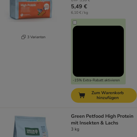
UVP
5,99 €
5,49 €
6,10 € / kg
3 Varianten
-15% Extra-Rabatt aktivieren
Zum Warenkorb
hinzufügen
Green Petfood High Protein
mit Insekten & Lachs
3 kg