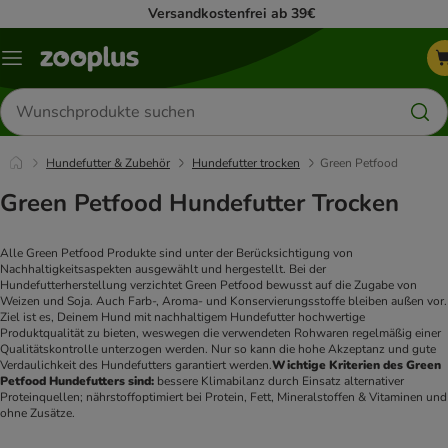
Versandkostenfrei ab 39€
Menü
Produkte
suchen
Hundefutter & Zubehör
Hundefutter trocken
Green Petfood
Green Petfood Hundefutter Trocken
Alle Green Petfood Produkte sind unter der Berücksichtigung von 
Nachhaltigkeitsaspekten ausgewählt und hergestellt. Bei der 
Hundefutterherstellung verzichtet Green Petfood bewusst auf die Zugabe von 
Weizen und Soja. Auch Farb-, Aroma- und Konservierungsstoffe bleiben außen vor. 
Ziel ist es, Deinem Hund mit nachhaltigem Hundefutter hochwertige 
Produktqualität zu bieten, weswegen die verwendeten Rohwaren regelmäßig einer 
Qualitätskontrolle unterzogen werden. Nur so kann die hohe Akzeptanz und gute 
Verdaulichkeit des Hundefutters garantiert werden.
Wichtige Kriterien des Green 
Petfood Hundefutters sind:
 bessere Klimabilanz durch Einsatz alternativer 
Proteinquellen; nährstoffoptimiert bei Protein, Fett, Mineralstoffen & Vitaminen und 
ohne Zusätze.