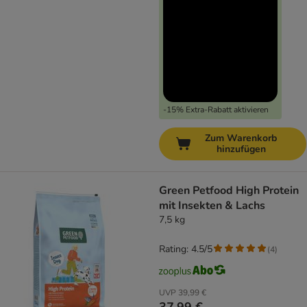
-15% Extra-Rabatt aktivieren
Zum Warenkorb
hinzufügen
Green Petfood High Protein
mit Insekten & Lachs
7,5 kg
Rating: 4.5/5
(
4
)
UVP
39,99 €