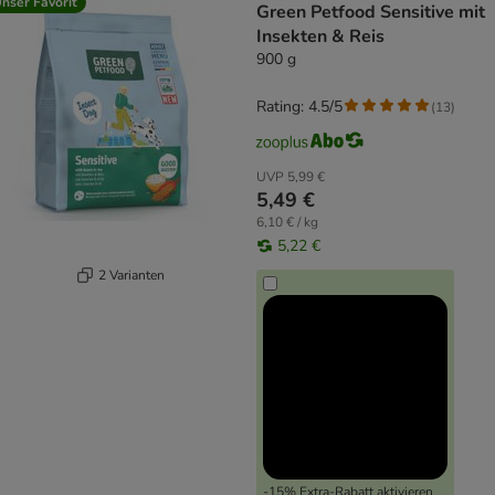
nser Favorit
Green Petfood Sensitive mit
Insekten & Reis
900 g
Rating: 4.5/5
(
13
)
UVP
5,99 €
5,49 €
6,10 € / kg
5,22 €
2 Varianten
-15% Extra-Rabatt aktivieren