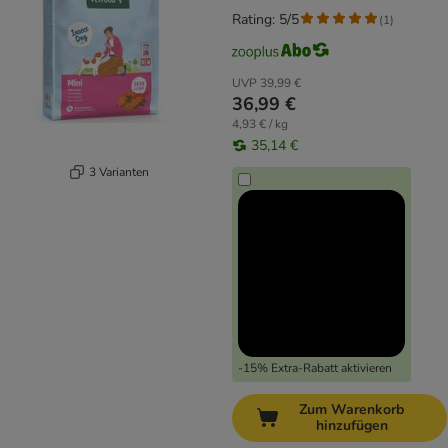
Rating: 5/5
(
1
)
UVP
39,99 €
36,99 €
4,93 € / kg
35,14 €
3 Varianten
-15% Extra-Rabatt aktivieren
Zum Warenkorb
hinzufügen