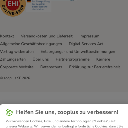
Kontakt
Versandkosten und Lieferzeit
Impressum
Allgemeine Geschäftsbedingungen
Digital Services Act
Vertrag widerrufen
Entsorgungs- und Umweltbestimmungen
Zahlungsarten
Über uns
Partnerprogramme
Karriere
Corporate Website
Datenschutz
Erklärung zur Barrierefreiheit
© zooplus SE
2026
Helfen Sie uns, zooplus zu verbessern!
Wir verwenden Cookies, Pixel und andere Technologien (“Cookies”) auf
unserer Webseite. Wir verwenden unbedingt erforderliche Cookies, damit Sie