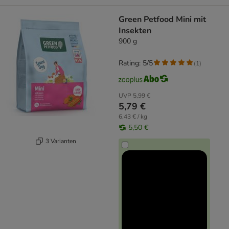
Green Petfood Mini mit
Insekten
900 g
Rating: 5/5
(
1
)
UVP
5,99 €
5,79 €
6,43 € / kg
5,50 €
3 Varianten