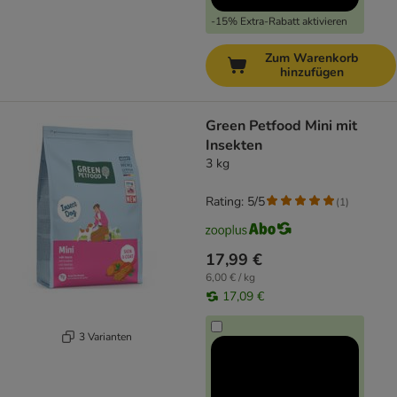
-15% Extra-Rabatt aktivieren
Zum Warenkorb
hinzufügen
Green Petfood Mini mit
Insekten
3 kg
Rating: 5/5
(
1
)
17,99 €
6,00 € / kg
17,09 €
3 Varianten