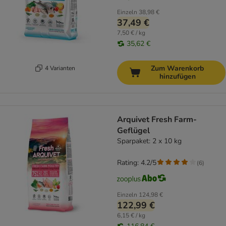
Einzeln
38,98 €
37,49 €
7,50 € / kg
35,62 €
Zum Warenkorb
4 Varianten
hinzufügen
Arquivet Fresh Farm-
Geflügel
Sparpaket: 2 x 10 kg
Rating: 4.2/5
(
6
)
Einzeln
124,98 €
122,99 €
6,15 € / kg