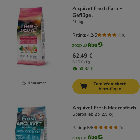
Arquivet Fresh Farm-
Geflügel
10 kg
Rating: 4.2/5
(
6
)
62,49 €
6,25 € / kg
59,37 €
4 Varianten
Zum Warenkorb
hinzufügen
Arquivet Fresh Meeresfisch
Sparpaket: 2 x 2,5 kg
Rating: 5/5
(
9
)