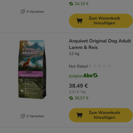
34,19 €
4 Varianten
Zum Warenkorb
hinzufügen
Arquivet Original Dog Adult
Lamm & Reis
12 kg
Not Rated
38,49 €
3,21 € / kg
36,57 €
Zum Warenkorb
2 Varianten
hinzufügen