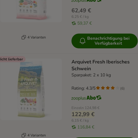
62,49 €
6,25 € / kg
59,37 €
4 Varianten
Benachrichtigung bei
Verfügbarkeit
icht lieferbar
Arquivet Fresh Iberisches
Schwein
Sparpaket: 2 x 10 kg
Rating: 4.3/5
(
6
)
Einzeln
124,98 €
122,99 €
6,15 € / kg
116,84 €
4 Varianten