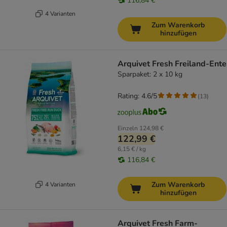
116,84 €
4 Varianten
Zum Warenkorb
hinzufügen
Arquivet Fresh Freiland-Ente
Sparpaket: 2 x 10 kg
Rating: 4.6/5
(
13
)
Einzeln
124,98 €
122,99 €
6,15 € / kg
116,84 €
Zum Warenkorb
4 Varianten
hinzufügen
Arquivet Fresh Farm-