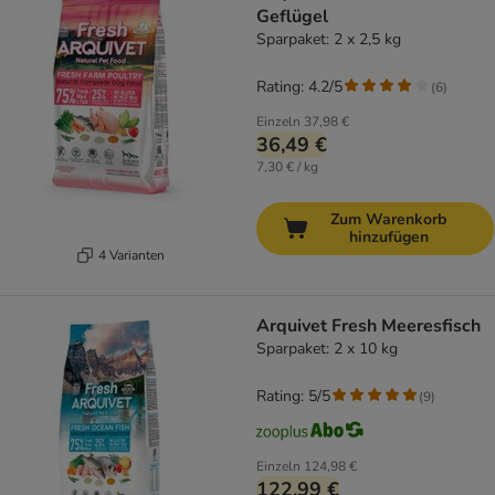
Geflügel
Sparpaket: 2 x 2,5 kg
Rating: 4.2/5
(
6
)
Einzeln
37,98 €
36,49 €
7,30 € / kg
Zum Warenkorb
hinzufügen
4 Varianten
Arquivet Fresh Meeresfisch
Sparpaket: 2 x 10 kg
Rating: 5/5
(
9
)
Einzeln
124,98 €
122,99 €