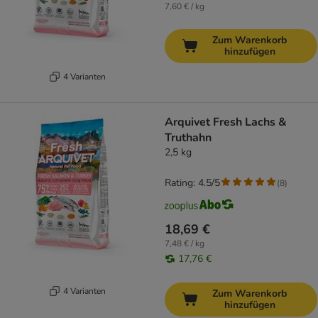
7,60 € / kg
Zum Warenkorb
hinzufügen
4 Varianten
Arquivet Fresh Lachs &
Truthahn
2,5 kg
Rating: 4.5/5
(
8
)
18,69 €
7,48 € / kg
17,76 €
4 Varianten
Zum Warenkorb
hinzufügen