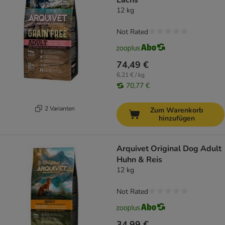
Lachs
12 kg
Not Rated
74,49 €
6,21 € / kg
70,77 €
2 Varianten
Zum Warenkorb
hinzufügen
Arquivet Original Dog Adult
Huhn & Reis
12 kg
Not Rated
34,99 €