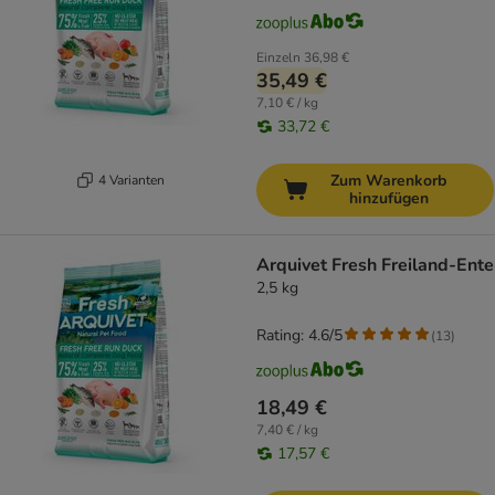
Einzeln
36,98 €
35,49 €
7,10 € / kg
33,72 €
Zum Warenkorb
4 Varianten
hinzufügen
Arquivet Fresh Freiland-Ente
2,5 kg
Rating: 4.6/5
(
13
)
18,49 €
7,40 € / kg
17,57 €