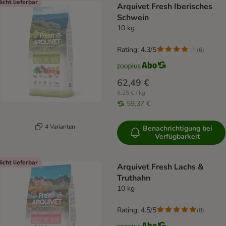
icht lieferbar
Arquivet Fresh Iberisches
Schwein
10 kg
Rating: 4.3/5
(
6
)
62,49 €
6,25 € / kg
59,37 €
4 Varianten
Benachrichtigung bei
Verfügbarkeit
icht lieferbar
Arquivet Fresh Lachs &
Truthahn
10 kg
Rating: 4.5/5
(
8
)