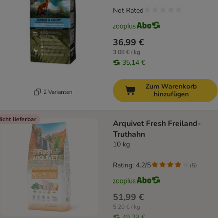
Not Rated
36,99 €
3,08 € / kg
35,14 €
Zum Warenkorb
2 Varianten
hinzufügen
icht lieferbar
Arquivet Fresh Freiland-
Truthahn
10 kg
Rating: 4.2/5
(
5
)
51,99 €
5,20 € / kg
49,39 €