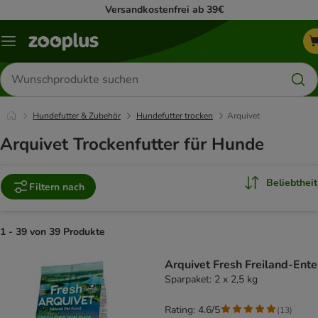
Versandkostenfrei ab 39€
Menü
Produkte
suchen
Hundefutter & Zubehör
Hundefutter trocken
Arquivet
Arquivet Trockenfutter für Hunde
Beliebtheit
Filtern nach
1 - 39 von 39 Produkte
product items have been changed
Arquivet Fresh Freiland-Ente
Sparpaket: 2 x 2,5 kg
Rating: 4.6/5
(
13
)