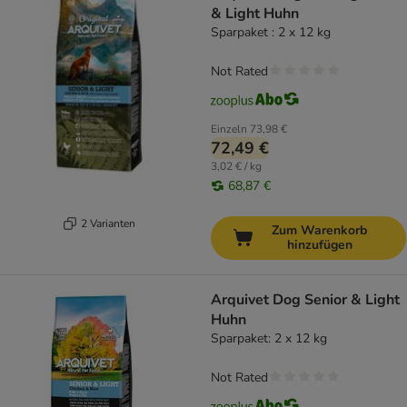
& Light Huhn
Sparpaket : 2 x 12 kg
Not Rated
Einzeln
73,98 €
72,49 €
3,02 € / kg
68,87 €
2 Varianten
Zum Warenkorb
hinzufügen
Arquivet Dog Senior & Light
Huhn
Sparpaket: 2 x 12 kg
Not Rated