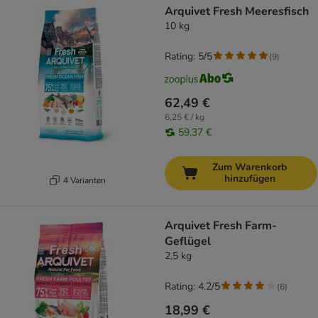
Arquivet Fresh Meeresfisch
10 kg
Rating: 5/5
(
9
)
62,49 €
6,25 € / kg
59,37 €
Zum Warenkorb
hinzufügen
4 Varianten
Arquivet Fresh Farm-
Geflügel
2,5 kg
Rating: 4.2/5
(
6
)
18,99 €