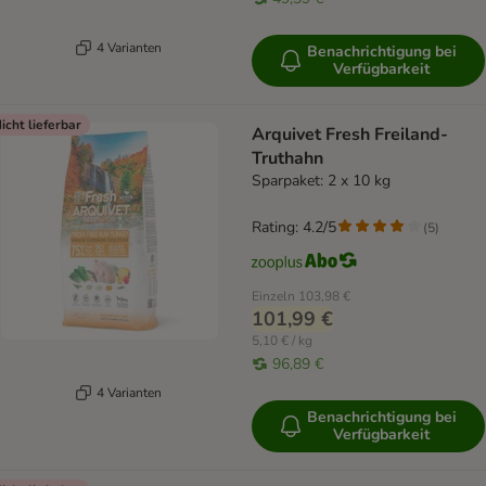
4 Varianten
Benachrichtigung bei
Verfügbarkeit
icht lieferbar
Arquivet Fresh Freiland-
Truthahn
Sparpaket: 2 x 10 kg
Rating: 4.2/5
(
5
)
Einzeln
103,98 €
101,99 €
5,10 € / kg
96,89 €
4 Varianten
Benachrichtigung bei
Verfügbarkeit