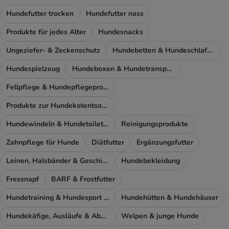
Hundefutter trocken
Hundefutter nass
Produkte für jedes Alter
Hundesnacks
Ungeziefer- & Zeckenschutz
Hundebetten & Hundeschlafplatz
Hundespielzeug
Hundeboxen & Hundetransport
Fellpflege & Hundepflegeprodukte
Produkte zur Hundekotentsorgung
Hundewindeln & Hundetoiletten
Reinigungsprodukte
Zahnpflege für Hunde
Diätfutter
Ergänzungsfutter
Leinen, Halsbänder & Geschirre
Hundebekleidung
Fressnapf
BARF & Frostfutter
Hundetraining & Hundesport Zubehör
Hundehütten & Hundehäuser
Hundekäfige, Ausläufe & Absperrgitter
Welpen & junge Hunde