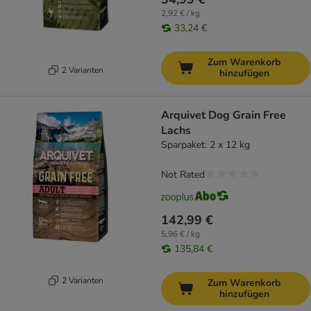
2,92 € / kg
33,24 €
Zum Warenkorb
2 Varianten
hinzufügen
Arquivet Dog Grain Free
Lachs
Sparpaket: 2 x 12 kg
Not Rated
142,99 €
5,96 € / kg
135,84 €
2 Varianten
Zum Warenkorb
hinzufügen