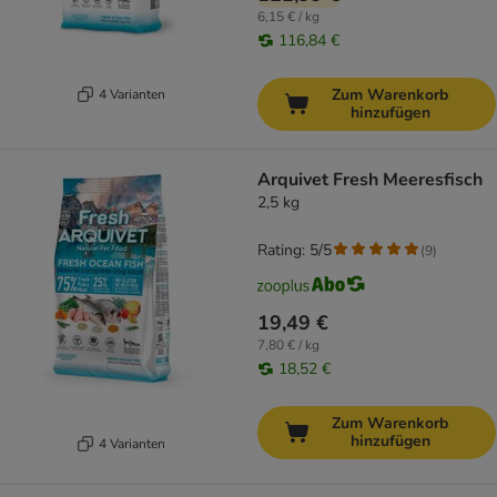
6,15 € / kg
116,84 €
Zum Warenkorb
4 Varianten
hinzufügen
Arquivet Fresh Meeresfisch
2,5 kg
Rating: 5/5
(
9
)
19,49 €
7,80 € / kg
18,52 €
Zum Warenkorb
hinzufügen
4 Varianten