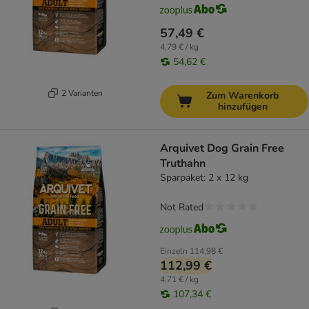
57,49 €
4,79 € / kg
54,62 €
2 Varianten
Zum Warenkorb
hinzufügen
Arquivet Dog Grain Free
Truthahn
Sparpaket: 2 x 12 kg
Not Rated
Einzeln
114,98 €
112,99 €
4,71 € / kg
107,34 €