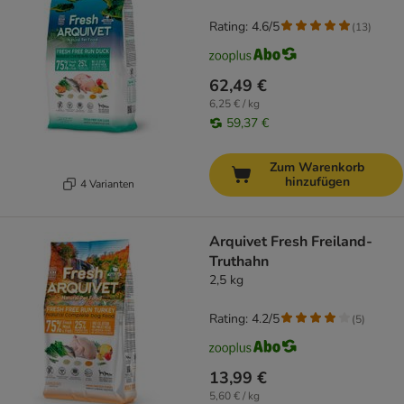
Rating: 4.6/5
(
13
)
62,49 €
6,25 € / kg
59,37 €
Zum Warenkorb
hinzufügen
4 Varianten
Arquivet Fresh Freiland-
Truthahn
2,5 kg
Rating: 4.2/5
(
5
)
13,99 €
5,60 € / kg