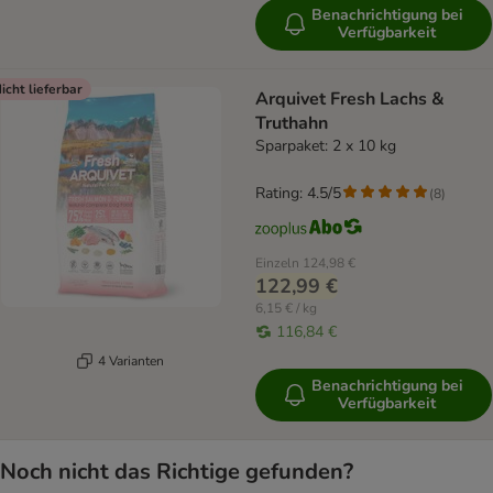
Benachrichtigung bei
Verfügbarkeit
icht lieferbar
Arquivet Fresh Lachs &
Truthahn
Sparpaket: 2 x 10 kg
Rating: 4.5/5
(
8
)
Einzeln
124,98 €
122,99 €
6,15 € / kg
116,84 €
4 Varianten
Benachrichtigung bei
Verfügbarkeit
Noch nicht das Richtige gefunden?