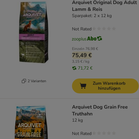
Arquivet Original Dog Adult
Lamm & Reis
Sparpaket: 2 x 12 kg
Not Rated
Einzeln
76,98 €
75,49 €
3,15 € / kg
71,72 €
2 Varianten
Zum Warenkorb
hinzufügen
Arquivet Dog Grain Free
Truthahn
12 kg
Not Rated