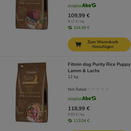
109,99 €
9,17 € / kg
104,49 €
Zum Warenkorb
hinzufügen
Fitmin dog Purity Rice Puppy
Lamm & Lachs
12 kg
Not Rated
118,99 €
9,92 € / kg
113,04 €