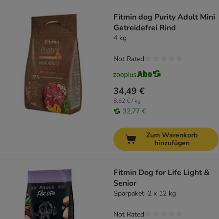
product items have been changed
Fitmin dog Purity Adult Mini
Getreidefrei Rind
4 kg
Not Rated
34,49 €
8,62 € / kg
32,77 €
Zum Warenkorb
hinzufügen
Fitmin Dog for Life Light &
Senior
Sparpaket: 2 x 12 kg
Not Rated