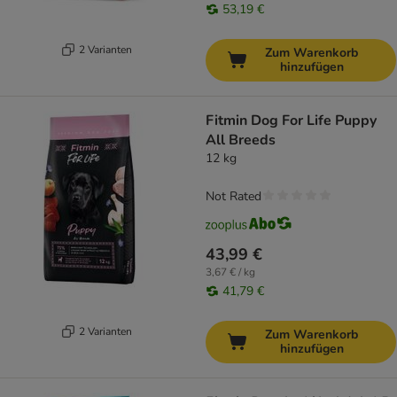
53,19 €
2 Varianten
Zum Warenkorb
hinzufügen
Fitmin Dog For Life Puppy
All Breeds
12 kg
Not Rated
43,99 €
3,67 € / kg
41,79 €
2 Varianten
Zum Warenkorb
hinzufügen