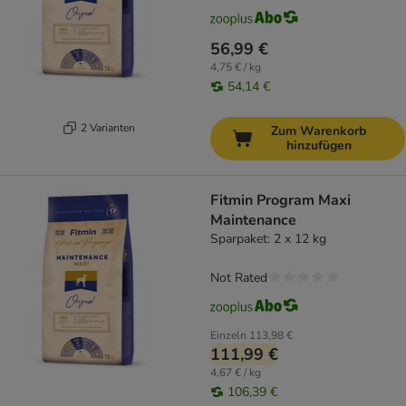
56,99 €
4,75 € / kg
54,14 €
2 Varianten
Zum Warenkorb
hinzufügen
Fitmin Program Maxi
Maintenance
Sparpaket: 2 x 12 kg
Not Rated
Einzeln
113,98 €
111,99 €
4,67 € / kg
106,39 €