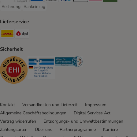
Visa Payment Method
Mastercard Payment Method
American Express Payment Method
Diners Club Payment Method
PayPal Payment Method
Apple Pay Payment Method
Klarna Payment Method
Riverty Payment 
Google P
Rechnung
Bankeinzug
Rechnung Payment Method
Bankeinzug Payment Method
Lieferservice
DHL Shipping Method
DPD Shipping Method
Sicherheit
Security
Security
Security
Kontakt
Versandkosten und Lieferzeit
Impressum
Allgemeine Geschäftsbedingungen
Digital Services Act
Vertrag widerrufen
Entsorgungs- und Umweltbestimmungen
Zahlungsarten
Über uns
Partnerprogramme
Karriere