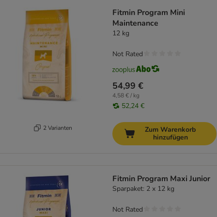
Fitmin Program Mini
Maintenance
12 kg
Not Rated
54,99 €
4,58 € / kg
52,24 €
2 Varianten
Zum Warenkorb
hinzufügen
Fitmin Program Maxi Junior
Sparpaket: 2 x 12 kg
Not Rated