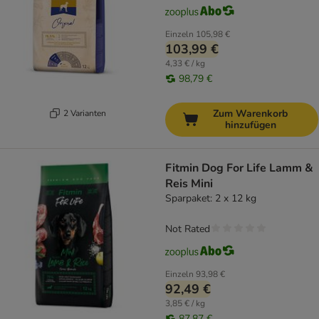
Einzeln
105,98 €
103,99 €
4,33 € / kg
98,79 €
Zum Warenkorb
2 Varianten
hinzufügen
Fitmin Dog For Life Lamm &
Reis Mini
Sparpaket: 2 x 12 kg
Not Rated
Einzeln
93,98 €
92,49 €
3,85 € / kg
87,87 €