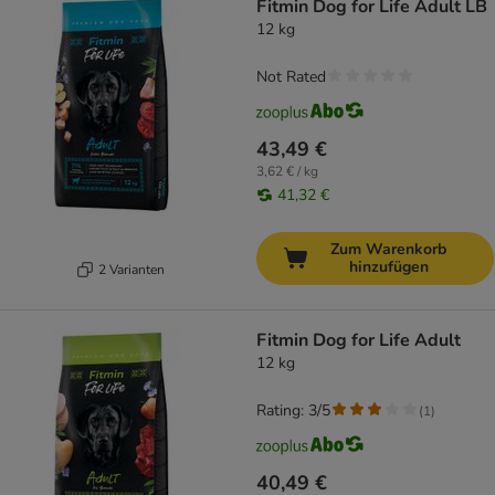
Fitmin Dog for Life Adult LB
12 kg
Not Rated
43,49 €
3,62 € / kg
41,32 €
Zum Warenkorb
hinzufügen
2 Varianten
Fitmin Dog for Life Adult
12 kg
Rating: 3/5
(
1
)
40,49 €