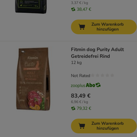
3,37 € / kg
38,47 €
Zum Warenkorb
hinzufügen
Fitmin dog Purity Adult
Getreidefrei Rind
12 kg
Not Rated
83,49 €
6,96 € / kg
79,32 €
Zum Warenkorb
hinzufügen