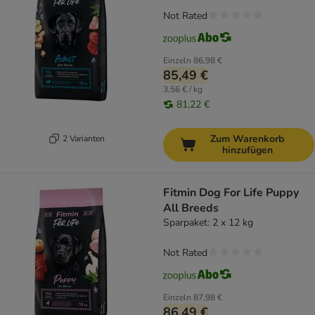
Not Rated
Einzeln
86,98 €
85,49 €
3,56 € / kg
81,22 €
Zum Warenkorb
2 Varianten
hinzufügen
Fitmin Dog For Life Puppy
All Breeds
Sparpaket: 2 x 12 kg
Not Rated
Einzeln
87,98 €
86,49 €