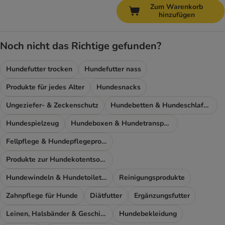
Zum Warenkorb
hinzufügen
Noch nicht das Richtige gefunden?
Hundefutter trocken
Hundefutter nass
Produkte für jedes Alter
Hundesnacks
Ungeziefer- & Zeckenschutz
Hundebetten & Hundeschlafplatz
Hundespielzeug
Hundeboxen & Hundetransport
Fellpflege & Hundepflegeprodukte
Produkte zur Hundekotentsorgung
Hundewindeln & Hundetoiletten
Reinigungsprodukte
Zahnpflege für Hunde
Diätfutter
Ergänzungsfutter
Leinen, Halsbänder & Geschirre
Hundebekleidung