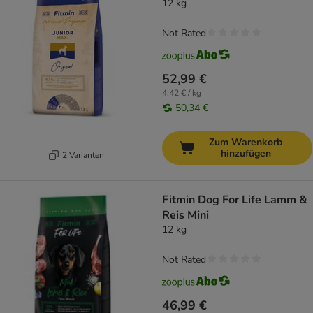
12 kg
Not Rated
52,99 €
4,42 € / kg
50,34 €
Zum Warenkorb
hinzufügen
2 Varianten
Fitmin Dog For Life Lamm &
Reis Mini
12 kg
Not Rated
46,99 €