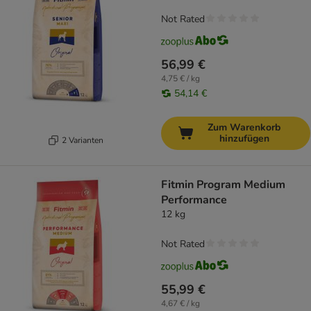
Not Rated
56,99 €
4,75 € / kg
54,14 €
Zum Warenkorb
hinzufügen
2 Varianten
Fitmin Program Medium
Performance
12 kg
Not Rated
55,99 €
4,67 € / kg