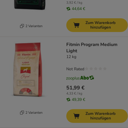
3,92 € / kg
44,64 €
Zum Warenkorb
2 Varianten
hinzufügen
Fitmin Program Medium
Light
12 kg
Not Rated
51,99 €
4,33 € / kg
49,39 €
2 Varianten
Zum Warenkorb
hinzufügen