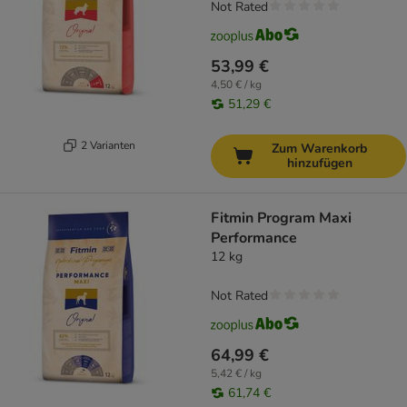
Not Rated
53,99 €
4,50 € / kg
51,29 €
2 Varianten
Zum Warenkorb
hinzufügen
Fitmin Program Maxi
Performance
12 kg
Not Rated
64,99 €
5,42 € / kg
61,74 €