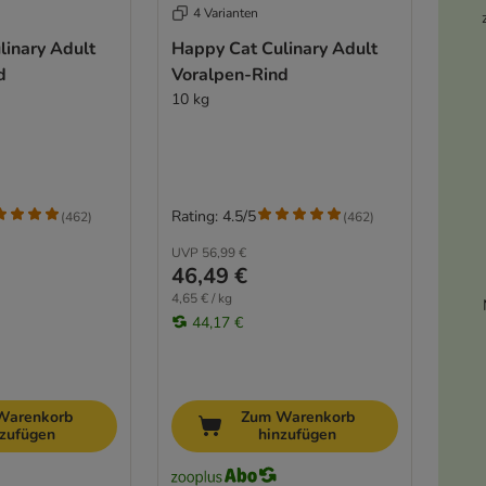
4 Varianten
linary Adult
Happy Cat Culinary Adult
d
Voralpen-Rind
10 kg
Rating: 4.5/5
(
462
)
(
462
)
UVP
56,99 €
46,49 €
4,65 € / kg
44,17 €
Warenkorb
Zum Warenkorb
nzufügen
hinzufügen