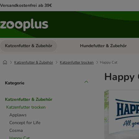
Versandkostenfrei ab 39€
Katzenfutter & Zubehör
Hundefutter & Zubehör
Kategorie-Menü öffnen: Katzenf
Katzenfutter & Zubehör
Katzenfutter trocken
Happy Cat
Happy C
Kategorie
Katzenfutter & Zubehör
Katzenfutter trocken
Applaws
Concept for Life
Cosma
Happy Cat