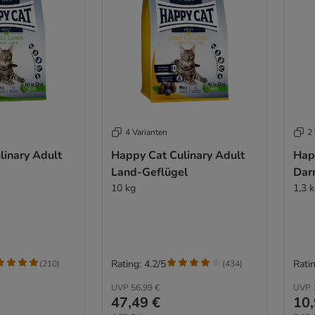
4 Varianten
2 
linary Adult
Happy Cat Culinary Adult
Hap
Land-Geflügel
Dar
10 kg
1,3 
Rating: 4.2/5
Ratin
(
210
)
(
434
)
UVP
56,99 €
UVP
47,49 €
10,