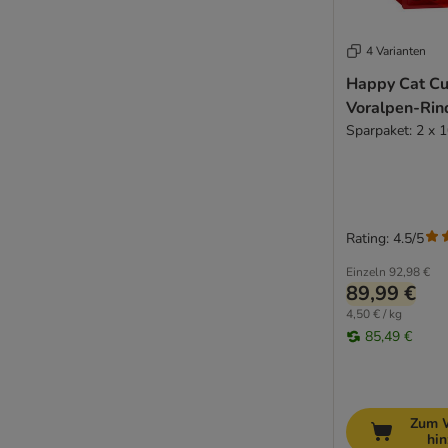
Katzentrockenfutter bei Diabetes
Katzentrockenfutter gegen Haarballen
4 Varianten
Katzentrockenfutter für Haut & Fell
Happy Cat Cu
Katzentrockenfutter Schilddrüse
Voralpen-Rin
Katzentrockenfutter bei Stress
Sparpaket: 2 x 
Katzentrockenfutter Sensitiv
Katzentrockenfutter Urinary
Nieren Trockenfutter Katze
Trockenfutter für kastrierte Katzen
Rating: 4.5/5
Einzeln
92,98 €
89,99 €
4,50 € / kg
85,49 €
Zum 
hi