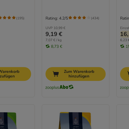
Rating: 4.2/5
Ratin
(
195
)
(
434
)
UVP
10,99 €
Einze
9,19 €
16,
7,07 € / kg
6,23 €
8,73 €
1
Warenkorb
Zum Warenkorb
nzufügen
hinzufügen