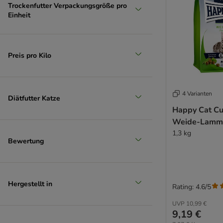
Rosie's Farm
Trockenfutter Verpackungsgröße pro
Einheit
Schesir
Simpsons Premium
Smilla Veterinary Diet
Smølke
Preis pro Kilo
SPECIFIC Veterinary Diet
Taste of the Wild Prey
Taste of the Wild
4 Varianten
Diätfutter Katze
Thrive PremiumPlus
Happy Cat Cu
Ultima
Weide-Lamm
Venandi Animal
1,3 kg
Virbac Veterinary HPM Diätfutter
Bewertung
Virbac Veterinary HPM
Wellness Core
Whiskas
Hergestellt in
Rating: 4.6/5
Wiejska Zagroda
Wildes Land
UVP
10,99 €
9,19 €
WOW Cat