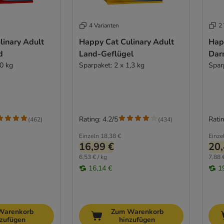
4 Varianten
2 
linary Adult
Happy Cat Culinary Adult
Hap
d
Land-Geflügel
Dar
10 kg
Sparpaket: 2 x 1,3 kg
Spar
Rating: 4.2/5
Ratin
(
462
)
(
434
)
Einzeln
18,38 €
Einze
16,99 €
20,
6,53 € / kg
7,88 €
16,14 €
1
Warenkorb
Zum Warenkorb
nzufügen
hinzufügen