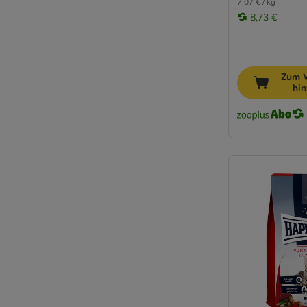
7,07 € / kg
Yarrah Biofutter
8,73 €
Ziwi Peak
Kitten
Adult
Senior Katzenfutter
Zum 
hi
Rassekatzen
Bio Katzentrockenfutter
Getreidefreies Katzentrockenfutter
Glutenfreies Katzentrockenfutter
Kaltgepresstes Katzenfutter
Katzentrockenfutter hoher Fleischanteil
Katzentrockenfutter ohne Geflügel
Katzentrockenfutter ohne Zucker
Monoprotein Katzentrockenfutter
Weiches Katzentrockenfutter
Diät Trockenfutter für Katzen
Hypoallergenes Katzentrockenfutter
Katzentrockenfutter bei Arthrose