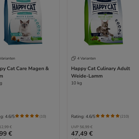
Varianten
4 Varianten
py Cat Care Magen &
Happy Cat Culinary Adult
m
Weide-Lamm
kg
10 kg
g: 4.6/5
Rating: 4.6/5
(
10
)
(
210
)
12,99 €
UVP
56,99 €
99 €
47,49 €