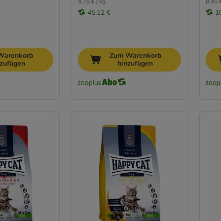
4,75 € / kg
8,45 €
45,12 €
1
Warenkorb
Zum Warenkorb
nzufügen
hinzufügen