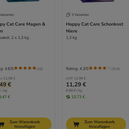
Varianten
3 Varianten
py Cat Care Magen &
Happy Cat Care Schonkost
m
Niere
paket: 2 x 1,3 kg
1,3 kg
g: 4.6/5
Rating: 4.3/5
(
10
)
(
314
)
ln
21,98 €
UVP
12,99 €
49 €
11,29 €
 / kg
8,68 € / kg
9,47 €
10,73 €
Zum Warenkorb
Zum Warenkorb
hinzufügen
hinzufügen