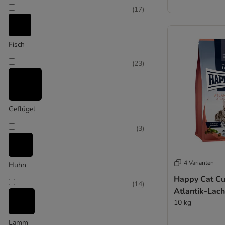
Felix
(
17
)
Feringa
Fitmin
Fokker
Fisch
Forza 10
Friskies
(
23
)
GranataPet
Green Petfood
Greenwoods
Geflügel
Grau
IAMS
(
3
)
Integra Diät-Alleinfutter
James Wellbeloved
4 Varianten
Kitekat
Huhn
KITTY Cat
Happy Cat Cu
(
14
)
Libra
Atlantik-Lac
Lily's Kitchen
10 kg
Lucky Lou
Lamm