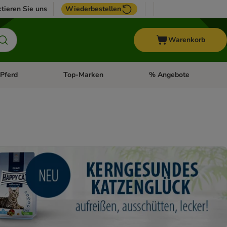
tieren Sie uns
Wiederbestellen
Warenkorb
Pferd
Top-Marken
% Angebote
: Fisch
tegorie-Menü öffnen: Vogel
Kategorie-Menü öffnen: Pferd
Kategorie-Menü öffnen: T