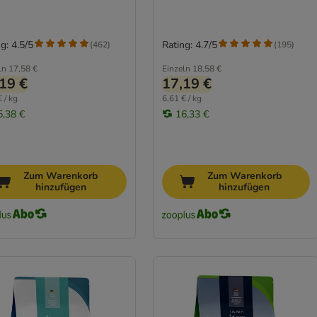
g: 4.5/5
Rating: 4.7/5
(
462
)
(
195
)
ln
17,58 €
Einzeln
18,58 €
19 €
17,19 €
 / kg
6,61 € / kg
5,38 €
16,33 €
Zum Warenkorb
Zum Warenkorb
hinzufügen
hinzufügen