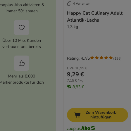
4 Varianten
zooplus Abo aktivieren &
immer 5% sparen
Happy Cat Culinary Adult
Atlantik-Lachs
1,3 kg
Über 10 Mio. Kunden
vertrauen uns bereits
Rating: 4.7/5
(
195
)
UVP
10,99 €
9,29 €
Mehr als 8.000
7,15 € / kg
Markenprodukte für dich
8,83 €
Zum Warenkorb
hinzufügen