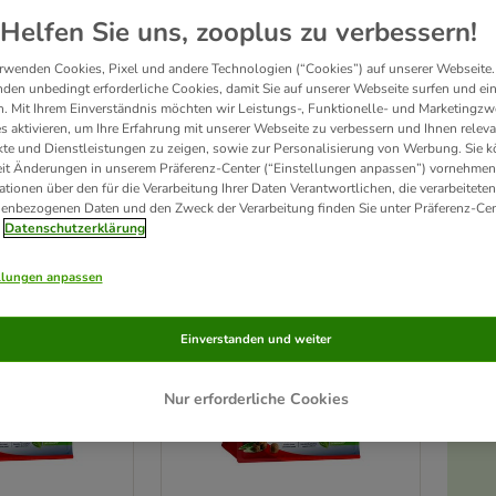
Helfen Sie uns, zooplus zu verbessern!
e für Ihre Katze. Dank einzigartiger Rezepturen aus naturreinen Zutaten und hochwe
-, Aroma- und Konservierungsstoffe. Vom Katzenkind bis zur Seniorkatze unterstüt
rwenden Cookies, Pixel und andere Technologien (“Cookies”) auf unserer Webseite.
echsel und Gesundheit aller Katzen. Beste Qualität „Made in Germany“.
den unbedingt erforderliche Cookies, damit Sie auf unserer Webseite surfen und ei
. Mit Ihrem Einverständnis möchten wir Leistungs-, Funktionelle- und Marketingzw
s aktivieren, um Ihre Erfahrung mit unserer Webseite zu verbessern und Ihnen relev
te und Dienstleistungen zu zeigen, sowie zur Personalisierung von Werbung. Sie 
odukte
eit Änderungen in unserem Präferenz-Center (“Einstellungen anpassen”) vornehmen
ationen über den für die Verarbeitung Ihrer Daten Verantwortlichen, die verarbeiteten
ve been changed
enbezogenen Daten und den Zweck der Verarbeitung finden Sie unter Präferenz-Cen
Datenschutzerklärung
llungen anpassen
Einverstanden und weiter
Nur erforderliche Cookies