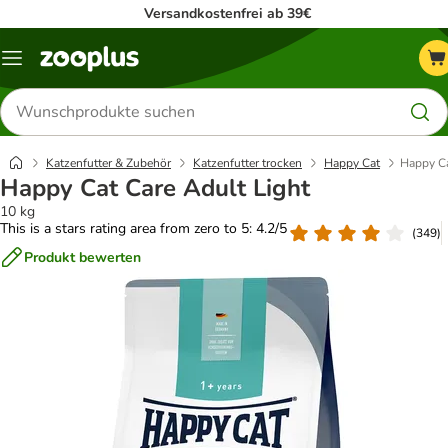
Versandkostenfrei ab 39€
Menü
Produkte
suchen
Katzenfutter & Zubehör
Katzenfutter trocken
Happy Cat
Happy Ca
Happy Cat Care Adult Light
10 kg
This is a stars rating area from zero to 5: 4.2/5
(
349
)
Produkt bewerten