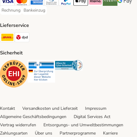
Visa Payment Method
Mastercard Payment Method
American Express Payment Method
Diners Club Payment Method
PayPal Payment Method
Apple Pay Payment Method
Klarna Payment Method
Riverty Payment 
Google P
Rechnung
Bankeinzug
Rechnung Payment Method
Bankeinzug Payment Method
Lieferservice
DHL Shipping Method
DPD Shipping Method
Sicherheit
Security
Security
Security
Kontakt
Versandkosten und Lieferzeit
Impressum
Allgemeine Geschäftsbedingungen
Digital Services Act
Vertrag widerrufen
Entsorgungs- und Umweltbestimmungen
Zahlungsarten
Über uns
Partnerprogramme
Karriere