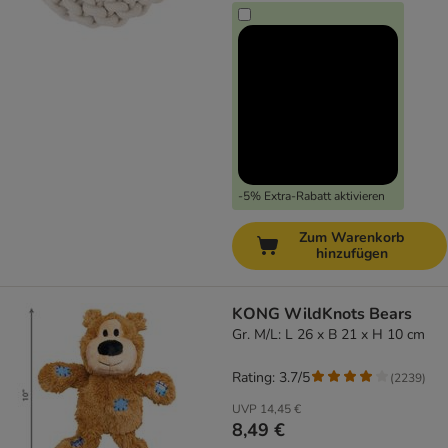
-5% Extra-Rabatt aktivieren
Zum Warenkorb
hinzufügen
KONG WildKnots Bears
Gr. M/L: L 26 x B 21 x H 10 cm
Rating: 3.7/5
(
2239
)
UVP
14,45 €
8,49 €