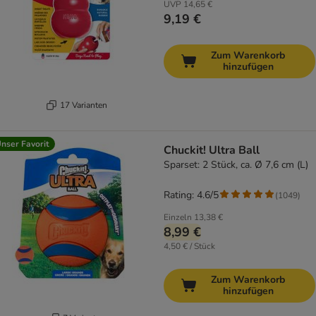
UVP
14,65 €
9,19 €
Zum Warenkorb
hinzufügen
17 Varianten
nser Favorit
Chuckit! Ultra Ball
Sparset: 2 Stück, ca. Ø 7,6 cm (L)
Rating: 4.6/5
(
1049
)
Einzeln
13,38 €
8,99 €
4,50 € / Stück
Zum Warenkorb
hinzufügen