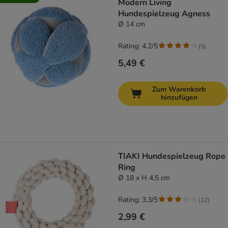
Modern Living
Hundespielzeug Agness
Ø 14 cm
Rating: 4.2/5
(
5
)
5,49 €
Zum Warenkorb
hinzufügen
TIAKI Hundespielzeug Rope
Ring
Ø 18 x H 4,5 cm
Rating: 3.3/5
(
12
)
2,99 €