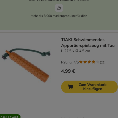
Mehr als 8.000 Markenprodukte für dich
TIAKI Schwimmendes
Apportierspielzeug mit Tau
L 27,5 x Ø 4,5 cm
Rating: 4/5
(
21
)
4,99 €
Zum Warenkorb
hinzufügen
nser Favorit