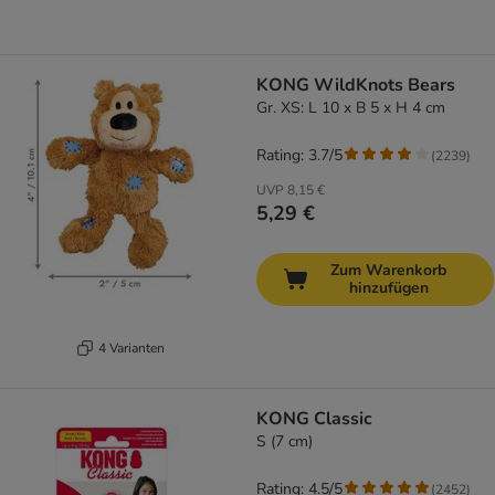
KONG WildKnots Bears
Gr. XS: L 10 x B 5 x H 4 cm
Rating: 3.7/5
(
2239
)
UVP
8,15 €
5,29 €
Zum Warenkorb
hinzufügen
4 Varianten
KONG Classic
S (7 cm)
Rating: 4.5/5
(
2452
)