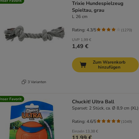
nser Favorit
Trixie Hundespielzeug
Spieltau, grau
L 26 cm
Rating: 4.3/5
(
1270
)
UVP
1,99 €
1,49 €
Zum Warenkorb
hinzufügen
3 Varianten
nser Favorit
Chuckit! Ultra Ball
Sparset: 2 Stück, ca. Ø 8,9 cm (XL)
Rating: 4.6/5
(
1049
)
Einzeln
13,38 €
11,99 €