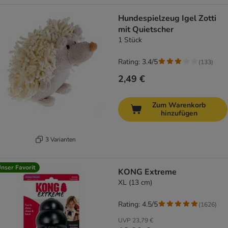
Hundespielzeug Igel Zotti
mit Quietscher
1 Stück
Rating: 3.4/5
(
133
)
2,49 €
Zum Warenkorb
hinzufügen
3 Varianten
nser Favorit
KONG Extreme
XL (13 cm)
Rating: 4.5/5
(
1626
)
UVP
23,79 €