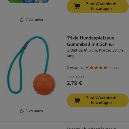
Zum Warenkorb
hinzufügen
7 Varianten
Trixie Hundespielzeug
Gummiball mit Schnur
1 Ball ca. Ø 6 cm, Kordel 30 cm
lang
Rating: 4.1/5
(
412
)
UVP
3,99 €
2,79 €
Zum Warenkorb
hinzufügen
3 Varianten