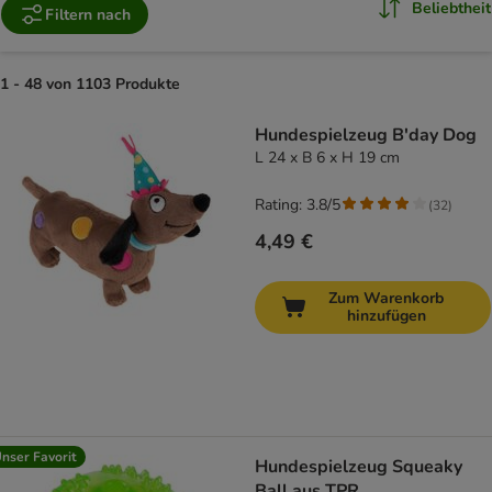
Beliebtheit
Filtern nach
1 - 48 von 1103 Produkte
product items have been changed
Hundespielzeug B'day Dog
L 24 x B 6 x H 19 cm
Rating: 3.8/5
(
32
)
4,49 €
Zum Warenkorb
hinzufügen
nser Favorit
Hundespielzeug Squeaky
Ball aus TPR