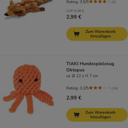
Rating: 3.5/5
(
2
)
UVP
6,49 €
2,99 €
Zum Warenkorb
hinzufügen
TIAKI Hundespielzeug
Oktopus
ca. Ø 12 x H 7 cm
Rating: 3.2/5
(
14
)
2,99 €
Zum Warenkorb
hinzufügen