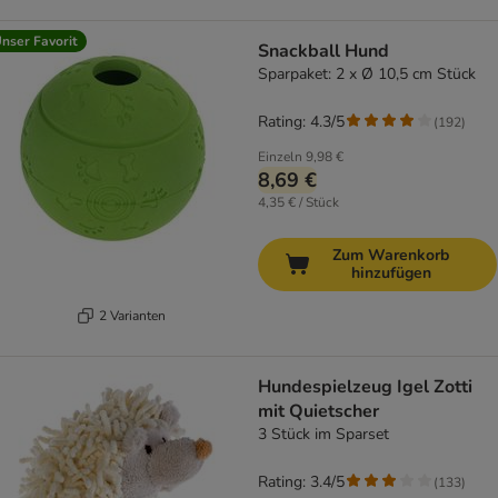
nser Favorit
Snackball Hund
Sparpaket: 2 x Ø 10,5 cm Stück
Rating: 4.3/5
(
192
)
Einzeln
9,98 €
8,69 €
4,35 € / Stück
Zum Warenkorb
hinzufügen
2 Varianten
Hundespielzeug Igel Zotti
mit Quietscher
3 Stück im Sparset
Rating: 3.4/5
(
133
)