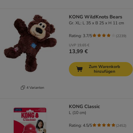
KONG WildKnots Bears
Gr. XL: L 35 x B 25 x H 11 cm
Rating: 3.7/5
(
2239
)
UVP
19,65 €
13,99 €
Zum Warenkorb
hinzufügen
4 Varianten
KONG Classic
L (10 cm)
Rating: 4.5/5
(
2452
)