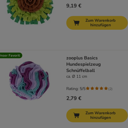
9,19 €
Zum Warenkorb
hinzufügen
nser Favorit
zooplus Basics
Hundespielzeug
Schnüffelball
ca. Ø 11 cm
Rating: 5/5
(
2
)
2,79 €
Zum Warenkorb
hinzufügen