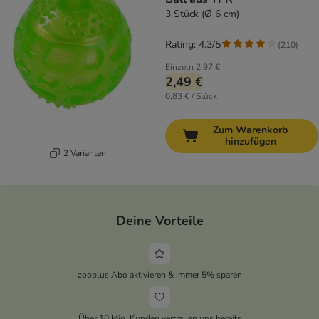
3 Stück (Ø 6 cm)
Rating: 4.3/5
(
210
)
Einzeln
2,97 €
2,49 €
0,83 € / Stück
Zum Warenkorb
hinzufügen
2 Varianten
Deine Vorteile
zooplus Abo aktivieren & immer 5% sparen
Über 10 Mio. Kunden vertrauen uns bereits