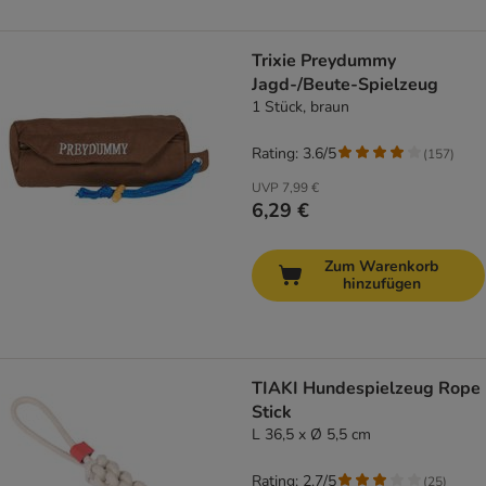
Trixie Preydummy
Jagd-/Beute-Spielzeug
1 Stück, braun
Rating: 3.6/5
(
157
)
UVP
7,99 €
6,29 €
Zum Warenkorb
hinzufügen
TIAKI Hundespielzeug Rope
Stick
L 36,5 x Ø 5,5 cm
Rating: 2.7/5
(
25
)