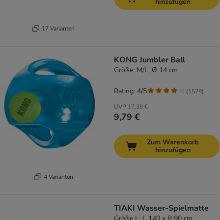
hinzufügen
17 Varianten
KONG Jumbler Ball
Größe: M/L, Ø 14 cm
Rating: 4/5
(
1529
)
UVP
17,39 €
9,79 €
Zum Warenkorb
hinzufügen
4 Varianten
TIAKI Wasser-Spielmatte
Größe L: L 140 x B 90 cm