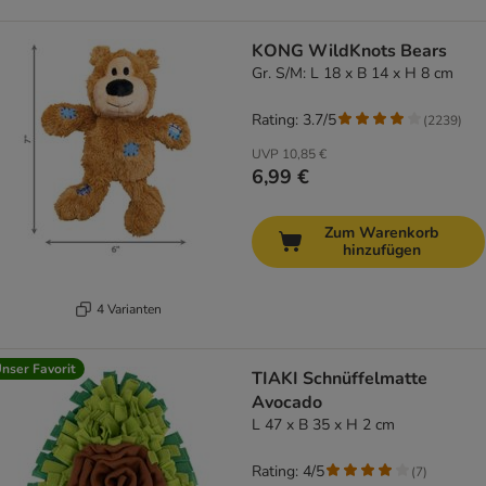
KONG WildKnots Bears
Gr. S/M: L 18 x B 14 x H 8 cm
Rating: 3.7/5
(
2239
)
UVP
10,85 €
6,99 €
Zum Warenkorb
hinzufügen
4 Varianten
nser Favorit
TIAKI Schnüffelmatte
Avocado
L 47 x B 35 x H 2 cm
Rating: 4/5
(
7
)