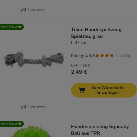
7 Varianten
nser Favorit
Trixie Hundespielzeug
Spieltau, grau
L 37 cm
Rating: 4.3/5
(
1270
)
UVP
4,99 €
2,49 €
Zum Warenkorb
hinzufügen
3 Varianten
nser Favorit
Hundespielzeug Squeaky
Ball aus TPR