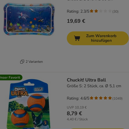
Rating: 2.3/5
(
30
)
19,69 €
Zum Warenkorb
hinzufügen
2 Varianten
nser Favorit
Chuckit! Ultra Ball
Größe S: 2 Stück, ca. Ø 5,1 cm
Rating: 4.6/5
(
1049
)
UVP
10,19 €
8,79 €
4,40 € / Stück