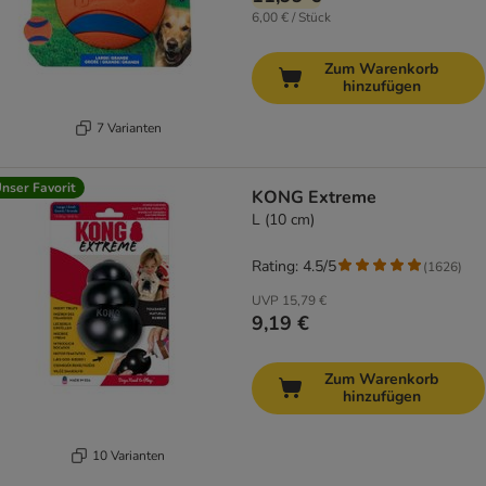
6,00 € / Stück
Zum Warenkorb
hinzufügen
7 Varianten
nser Favorit
KONG Extreme
L (10 cm)
Rating: 4.5/5
(
1626
)
UVP
15,79 €
9,19 €
Zum Warenkorb
hinzufügen
10 Varianten