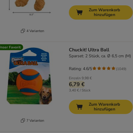
Zum Warenkorb
hinzufügen
4 Varianten
nser Favorit
Chuckit! Ultra Ball
Sparset: 2 Stück, ca. Ø 6,5 cm (M)
Rating: 4.6/5
(
1049
)
Einzeln
9,98 €
6,79 €
3,40 € / Stück
Zum Warenkorb
hinzufügen
7 Varianten