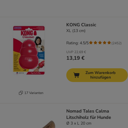
KONG Classic
XL (13 cm)
Rating: 4.5/5
(
2452
)
UVP
22,69 €
13,19 €
Zum Warenkorb
hinzufügen
17 Varianten
Nomad Tales Calma
Litschiholz für Hunde
Ø 3 x L 20 cm