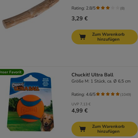
Rating: 2.8/5
(
8
)
3,29 €
Zum Warenkorb
hinzufügen
nser Favorit
Chuckit! Ultra Ball
Größe M: 1 Stück, ca. Ø 6,5 cm
Rating: 4.6/5
(
1049
)
UVP
7,13 €
4,99 €
Zum Warenkorb
hinzufügen