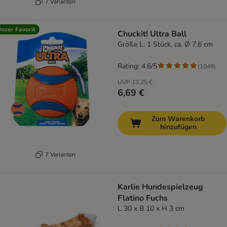
7 Varianten
nser Favorit
Chuckit! Ultra Ball
Größe L: 1 Stück, ca. Ø 7,6 cm
Rating: 4.6/5
(
1049
)
UVP
13,25 €
6,69 €
Zum Warenkorb
hinzufügen
7 Varianten
Karlie Hundespielzeug
Flatino Fuchs
L 30 x B 10 x H 3 cm