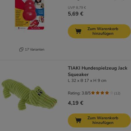
UVP
8,79 €
5,69 €
Zum Warenkorb
hinzufügen
17 Varianten
TIAKI Hundespielzeug Jack
Squeaker
L 32 x B 17 x H 9 cm
Rating: 3.8/5
(
12
)
4,19 €
Zum Warenkorb
hinzufügen