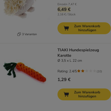
Einzeln
7,47 €
6,49 €
2,16 € / Stück
Zum Warenkorb
hinzufügen
3 Varianten
TIAKI Hundespielzeug
Karotte
Ø 3,5 x L 22 cm
Rating: 2.4/5
(
10
)
1,29 €
Zum Warenkorb
hinzufügen