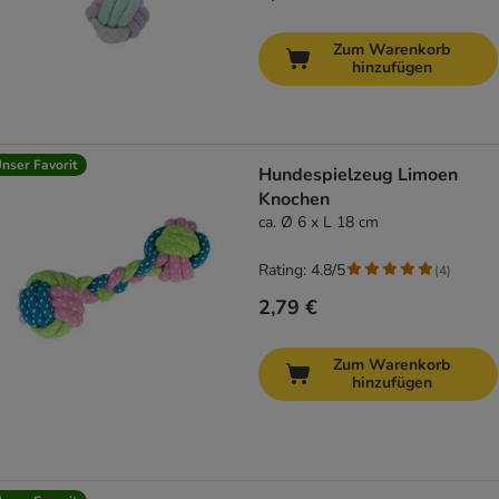
Zum Warenkorb
hinzufügen
nser Favorit
Hundespielzeug Limoen
Knochen
ca. Ø 6 x L 18 cm
Rating: 4.8/5
(
4
)
2,79 €
Zum Warenkorb
hinzufügen