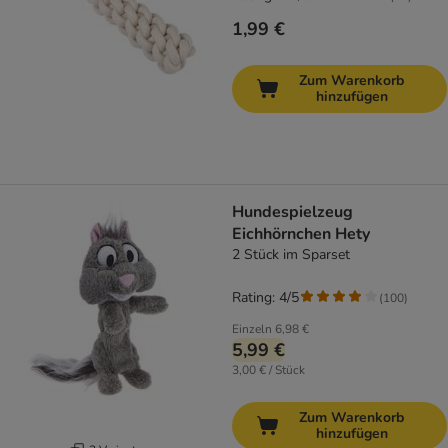
1,99 €
Zum Warenkorb
hinzufügen
Hundespielzeug
Eichhörnchen Hety
2 Stück im Sparset
Rating: 4/5
(
100
)
Einzeln
6,98 €
5,99 €
3,00 € / Stück
Zum Warenkorb
hinzufügen