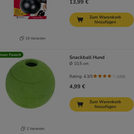
13,99 €
Zum Warenkorb
hinzufügen
10 Varianten
nser Favorit
Snackball Hund
Ø 10,5 cm
Rating: 4.3/5
(
192
)
4,99 €
Zum Warenkorb
hinzufügen
2 Varianten