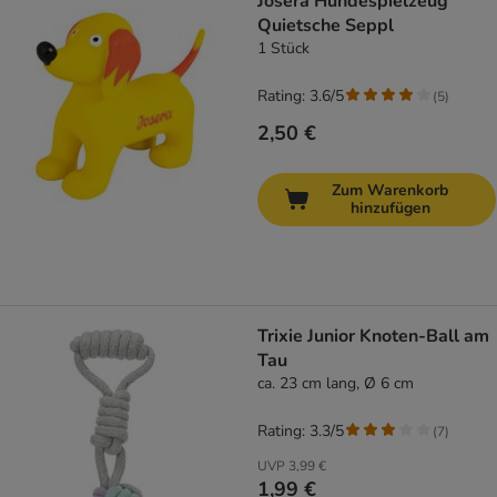
Josera Hundespielzeug
Quietsche Seppl
1 Stück
Rating: 3.6/5
(
5
)
2,50 €
Zum Warenkorb
hinzufügen
Trixie Junior Knoten-Ball am
Tau
ca. 23 cm lang, Ø 6 cm
Rating: 3.3/5
(
7
)
UVP
3,99 €
1,99 €