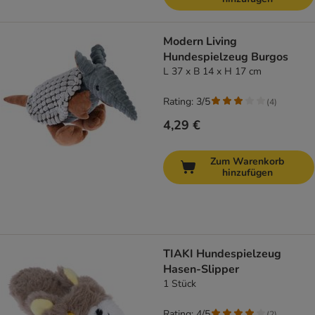
Modern Living
Hundespielzeug Burgos
L 37 x B 14 x H 17 cm
Rating: 3/5
(
4
)
4,29 €
Zum Warenkorb
hinzufügen
TIAKI Hundespielzeug
Hasen-Slipper
1 Stück
Rating: 4/5
(
2
)