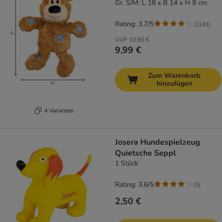
Gr. S/M: L 18 x B 14 x H 8 cm
Rating: 3.7/5
(
2241
)
UVP
10,85 €
9,99 €
Zum Warenkorb
hinzufügen
4 Varianten
Josera Hundespielzeug
Quietsche Seppl
1 Stück
Rating: 3.6/5
(
5
)
2,50 €