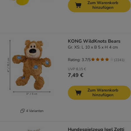
Zum Warenkorb
hinzufügen
KONG WildKnots Bears
Gr. XS: L 10 x B 5 x H 4 cm
Rating: 3.7/5
(
2241
)
UVP
8,15 €
7,49 €
Zum Warenkorb
hinzufügen
4 Varianten
Hundespielzeug Igel Zotti