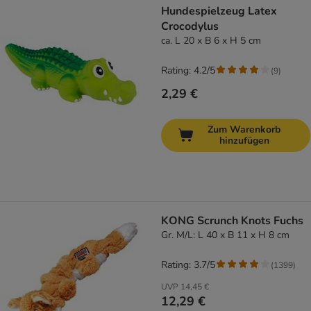
Hundespielzeug Latex
Crocodylus
ca. L 20 x B 6 x H 5 cm
Rating: 4.2/5
(
9
)
2,29 €
Zum Warenkorb
hinzufügen
KONG Scrunch Knots Fuchs
Gr. M/L: L 40 x B 11 x H 8 cm
Rating: 3.7/5
(
1399
)
UVP
14,45 €
12,29 €