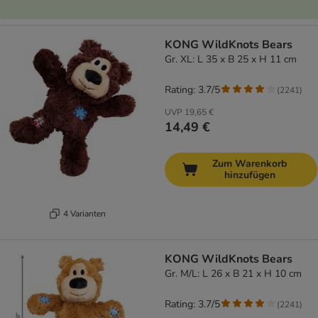
KONG WildKnots Bears
Gr. XL: L 35 x B 25 x H 11 cm
Rating: 3.7/5
(
2241
)
UVP
19,65 €
14,49 €
Zum Warenkorb
hinzufügen
4 Varianten
KONG WildKnots Bears
Gr. M/L: L 26 x B 21 x H 10 cm
Rating: 3.7/5
(
2241
)