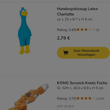
Hundespielzeug Latex
Charlotte
ca. L 23 x B 7 x H 6 cm
Rating: 3.4/5
(
9
)
2,79 €
Zum Warenkorb
hinzufügen
KONG Scrunch Knots Fuchs
Gr. S/M: L 26,5 x B 8 x H 5 cm
Rating: 3.7/5
(
1399
)
UVP
10,49 €