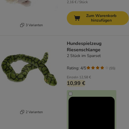
2,16 € / Stück
Zum Warenkorb
hinzufügen
3 Varianten
Hundespielzeug
Riesenschlange
2 Stück im Sparset
Rating: 4/5
(
55
)
Einzeln
12,58 €
10,99 €
2 Varianten