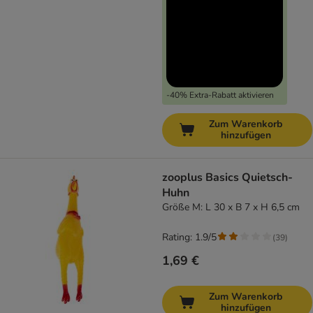
-40% Extra-Rabatt aktivieren
Zum Warenkorb
hinzufügen
zooplus Basics Quietsch-
Huhn
Größe M: L 30 x B 7 x H 6,5 cm
Rating: 1.9/5
(
39
)
1,69 €
Zum Warenkorb
hinzufügen