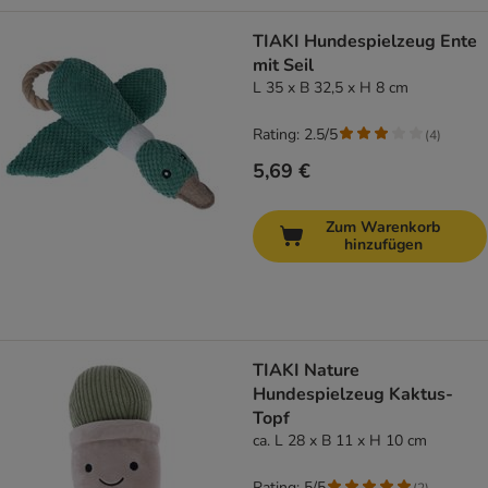
TIAKI Hundespielzeug Ente
mit Seil
L 35 x B 32,5 x H 8 cm
Rating: 2.5/5
(
4
)
5,69 €
Zum Warenkorb
hinzufügen
TIAKI Nature
Hundespielzeug Kaktus-
Topf
ca. L 28 x B 11 x H 10 cm
Rating: 5/5
(
2
)