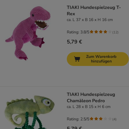
TIAKI Hundespielzeug T-
Rex
ca. L 37 x B 16 x H 16 cm
Rating: 3.8/5
(
12
)
5,79 €
Zum Warenkorb
hinzufügen
TIAKI Hundespielzeug
Chamäleon Pedro
ca. L 28 x B 15 x H 6 cm
Rating: 2.5/5
(
4
)
5,79 €