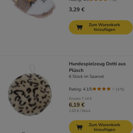
3,29 €
Zum Warenkorb
hinzufügen
Hundespielzeug Dotti aus
Plüsch
6 Stück im Sparset
Rating: 4.1/5
(
375
)
Einzeln
7,14 €
6,19 €
1,03 € / Stück
Zum Warenkorb
hinzufügen