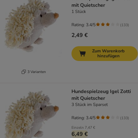
mit Quietscher
1 Stück
Rating: 3.4/5
(
133
)
2,49 €
Zum Warenkorb
hinzufügen
3 Varianten
Hundespielzeug Igel Zotti
mit Quietscher
3 Stück im Sparset
Rating: 3.4/5
(
133
)
Einzeln
7,47 €
6,49 €