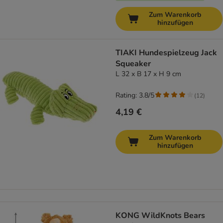
Zum Warenkorb
hinzufügen
TIAKI Hundespielzeug Jack
Squeaker
L 32 x B 17 x H 9 cm
Rating: 3.8/5
(
12
)
4,19 €
Zum Warenkorb
hinzufügen
KONG WildKnots Bears