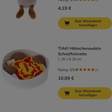
4,19 €
Zum Warenkorb
hinzufügen
TIAKI Hähnchennudeln
Schnüffelmatte
L 26 x B 26 cm
Rating: 5/5
(
4
)
10,99 €
Zum Warenkorb
hinzufügen