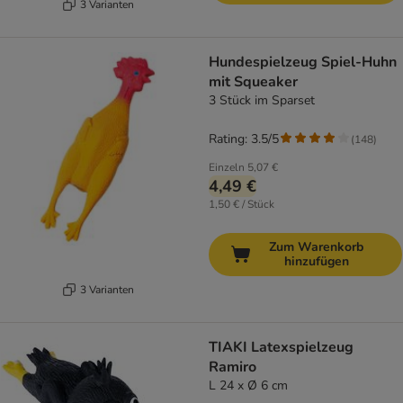
3 Varianten
Hundespielzeug Spiel-Huhn
mit Squeaker
3 Stück im Sparset
Rating: 3.5/5
(
148
)
Einzeln
5,07 €
4,49 €
1,50 € / Stück
Zum Warenkorb
hinzufügen
3 Varianten
TIAKI Latexspielzeug
Ramiro
L 24 x Ø 6 cm