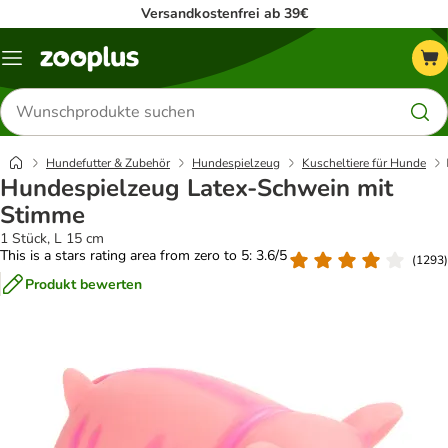
Versandkostenfrei ab 39€
Menü
Produkte
suchen
Hundefutter & Zubehör
Hundespielzeug
Kuscheltiere für Hunde
Hundespielzeug Latex-Schwein mit
Stimme
1 Stück, L 15 cm
This is a stars rating area from zero to 5: 3.6/5
(
1293
)
Produkt bewerten