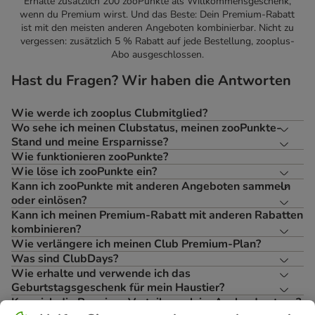
Erhalte zusätzlich 200 zooPunkte als Willkommensgeschenk,
wenn du Premium wirst. Und das Beste: Dein Premium-Rabatt
ist mit den meisten anderen Angeboten kombinierbar. Nicht zu
vergessen: zusätzlich 5 % Rabatt auf jede Bestellung, zooplus-
Abo ausgeschlossen.
Hast du Fragen? Wir haben die Antworten
Wie werde ich zooplus Clubmitglied?
Wo sehe ich meinen Clubstatus, meinen zooPunkte-
Stand und meine Ersparnisse?
Wie funktionieren zooPunkte?
Wie löse ich zooPunkte ein?
Kann ich zooPunkte mit anderen Angeboten sammeln
oder einlösen?
Kann ich meinen Premium-Rabatt mit anderen Rabatten
kombinieren?
Wie verlängere ich meinen Club Premium-Plan?
Was sind ClubDays?
Wie erhalte und verwende ich das
Geburtstagsgeschenk für mein Haustier?
Kann ich die Premium-Vorteile auch im Ausland nutzen?