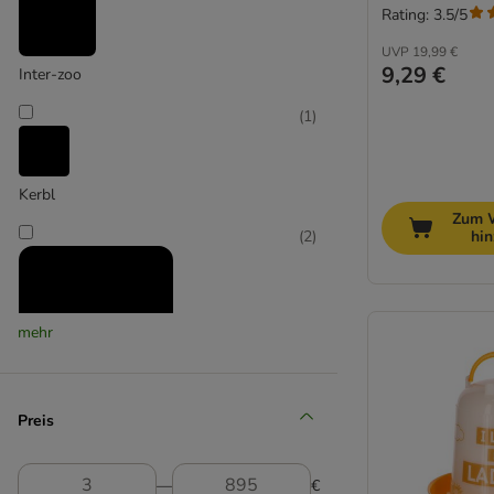
Rating: 3.5/5
UVP
19,99 €
9,29 €
Inter-zoo
(
1
)
Kerbl
Zum 
(
2
)
hi
mehr
Kerbl Hobbyfarming
Preis
(
1
)
―
€