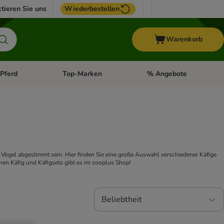
tieren Sie uns
Wiederbestellen
Warenkorb
Pferd
Top-Marken
% Angebote
: Fisch
tegorie-Menü öffnen: Vogel
Kategorie-Menü öffnen: Pferd
Kategorie-Menü öffnen: T
r Vögel abgestimmt sein. Hier finden Sie eine große Auswahl verschiedener Käfige 
Ihren Käfig und Käfigsets gibt es im zooplus Shop!
Beliebtheit