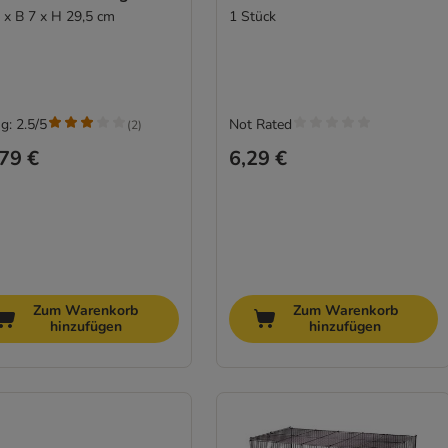
5 x B 7 x H 29,5 cm
1 Stück
g: 2.5/5
Not Rated
(
2
)
79 €
6,29 €
Zum Warenkorb
Zum Warenkorb
hinzufügen
hinzufügen