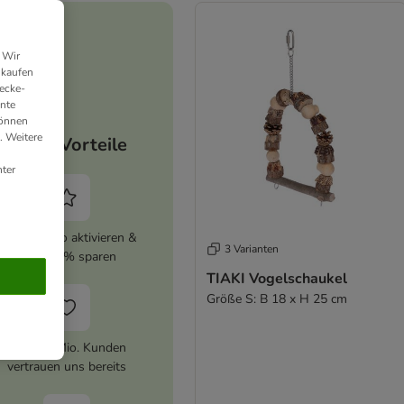
 Wir
nkaufen
ecke-
ante
können
. Weitere
Deine Vorteile
ter
zooplus Abo aktivieren &
3 Varianten
immer 5% sparen
TIAKI Vogelschaukel
Größe S: B 18 x H 25 cm
Über 10 Mio. Kunden
vertrauen uns bereits