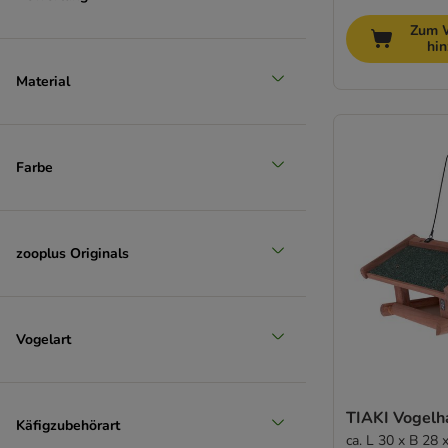
Zum 
hi
Material
Farbe
zooplus Originals
Vogelart
TIAKI Vogelh
Käfigzubehörart
ca. L 30 x B 28 