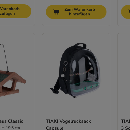
Warenkorb
Zum Warenkorb
nzufügen
hinzufügen
aus Classic
TIAKI Vogelrucksack
TIAK
x H 19,5 cm
Capsule
3 S