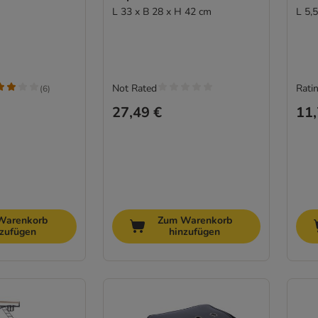
L 33 x B 28 x H 42 cm
L 5,
Not Rated
Ratin
(
6
)
27,49 €
11,
Warenkorb
Zum Warenkorb
nzufügen
hinzufügen