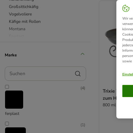
Großsittichkäfig
Vogelvoliere
Wir ve
Käfige mit Rollen
verwen
Montana
können
Cookie
Ferplast
Produk
Skyline
jederz
Inform
Holzkäfige
Marke
person
sowie
Suchen
Einste
(
4
)
Trixie Vogelt
zum Hinstell
800 ml / ca. Ø 
ferplast
(
1
)