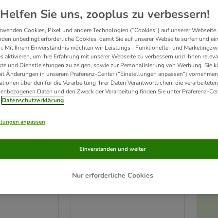
Helfen Sie uns, zooplus zu verbessern!
rwenden Cookies, Pixel und andere Technologien (“Cookies”) auf unserer Webseite.
den unbedingt erforderliche Cookies, damit Sie auf unserer Webseite surfen und ei
. Mit Ihrem Einverständnis möchten wir Leistungs-, Funktionelle- und Marketingzw
s aktivieren, um Ihre Erfahrung mit unserer Webseite zu verbessern und Ihnen relev
te und Dienstleistungen zu zeigen, sowie zur Personalisierung von Werbung. Sie 
eit Änderungen in unserem Präferenz-Center (“Einstellungen anpassen”) vornehmen
ationen über den für die Verarbeitung Ihrer Daten Verantwortlichen, die verarbeiteten
enbezogenen Daten und den Zweck der Verarbeitung finden Sie unter Präferenz-Cen
Datenschutzerklärung
llungen anpassen
ränke & -bad
TIAKI Spielwand für Vögel
Einverstanden und weiter
en
L 28 x B 18 cm
22 cm
Nur erforderliche Cookies