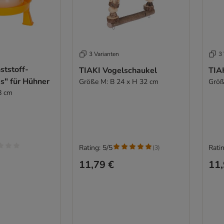
3 Varianten
3 
ststoff-
TIAKI Vogelschaukel
TIA
s" für Hühner
Größe M: B 24 x H 32 cm
Größ
8 cm
Rating: 5/5
Ratin
(
3
)
11,79 €
11,