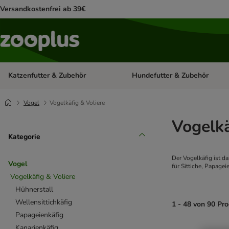
Versandkostenfrei ab 39€
Katzenfutter & Zubehör
Hundefutter & Zubehör
Kategorie-Menü öffnen: Katzenf
Vogel
Vogelkäfig & Voliere
Vogelkä
Kategorie
Der Vogelkäfig ist d
Vogel
für Sittiche, Papage
Vogelkäfig & Voliere
Hühnerstall
Wellensittichkäfig
1 - 48 von 90 Pr
Papageienkäfig
Kanarienkäfig
product items ha