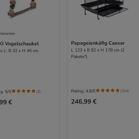
Varianten
Papageienkäfig Caesar
KI Vogelschaukel
L 123 x B 82 x H 178 cm (2
e L: B 32 x H 45 cm
Pakete*)
Rating: 4.6/5
(
354
)
g: 5/5
(
3
)
246,99 €
99 €