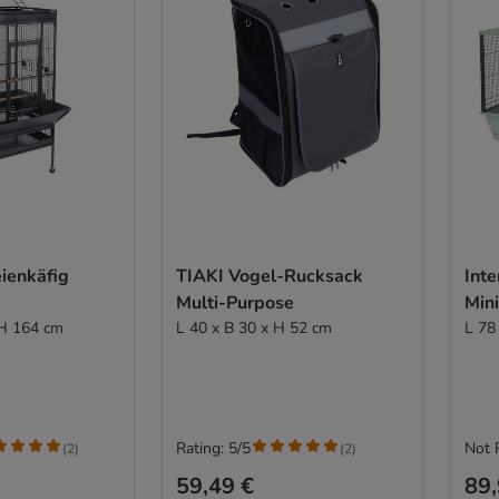
ienkäfig
TIAKI Vogel-Rucksack
Inte
Multi-Purpose
Mini
 H 164 cm
L 40 x B 30 x H 52 cm
L 78
Rating: 5/5
Not 
(
2
)
(
2
)
59,49 €
89,