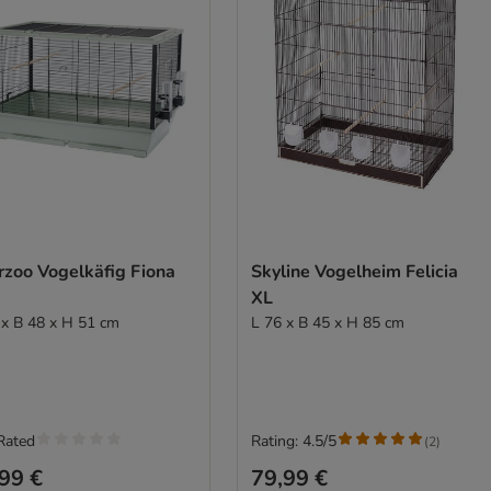
rzoo Vogelkäfig Fiona
Skyline Vogelheim Felicia
XL
 x B 48 x H 51 cm
L 76 x B 45 x H 85 cm
Rated
Rating: 4.5/5
(
2
)
99 €
79,99 €