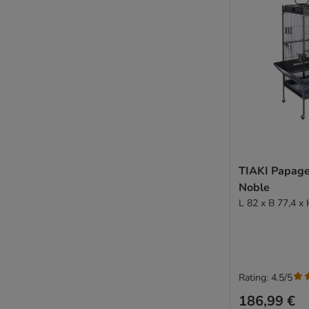
TIAKI Papage
Noble
L 82 x B 77,4 x
Rating: 4.5/5
186,99 €