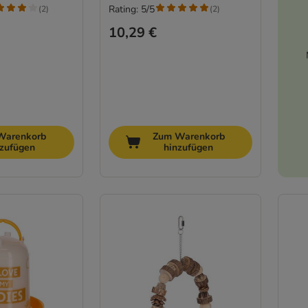
Rating: 5/5
(
2
)
(
2
)
10,29 €
Warenkorb
Zum Warenkorb
nzufügen
hinzufügen