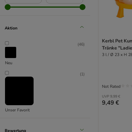
Aktion
Modern Living
(
5
)
Kerbl Pet Kun
(
46
)
Tränke "Ladie
3 l / Ø 23 x H 2
Neu
montana
(
1
)
Not Rated
UVP
9,99 €
9,49 €
Unser Favorit
Bewertung