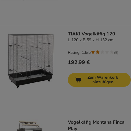
TIAKI Vogelkäfig 120
L 120 x B 59 x H 132 cm
Rating: 1.6/5
(
5
)
192,99 €
Zum Warenkorb
hinzufügen
Vogelkäfig Montana Finca
Play