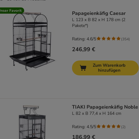
product items have been changed
nser Favorit
Papageienkäfig Caesar
L 123 x B 82 x H 178 cm (2
Pakete*)
Rating: 4.6/5
(
354
)
246,99 €
Zum Warenkorb
hinzufügen
TIAKI Papageienkäfig Noble
L 82 x B 77,4 x H 164 cm
Rating: 4.5/5
(
2
)
186,99 €