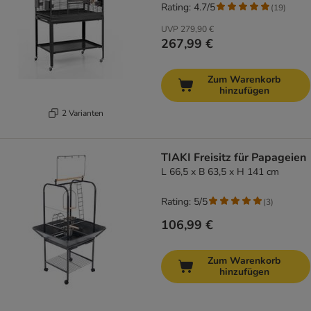
Rating: 4.7/5
(
19
)
UVP
279,90 €
267,99 €
Zum Warenkorb
hinzufügen
2 Varianten
TIAKI Freisitz für Papageien
L 66,5 x B 63,5 x H 141 cm
Rating: 5/5
(
3
)
106,99 €
Zum Warenkorb
hinzufügen