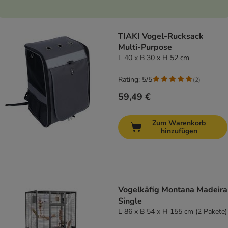
TIAKI Vogel-Rucksack
Multi-Purpose
L 40 x B 30 x H 52 cm
Rating: 5/5
(
2
)
59,49 €
Zum Warenkorb
hinzufügen
Vogelkäfig Montana Madeira
Single
L 86 x B 54 x H 155 cm (2 Pakete)