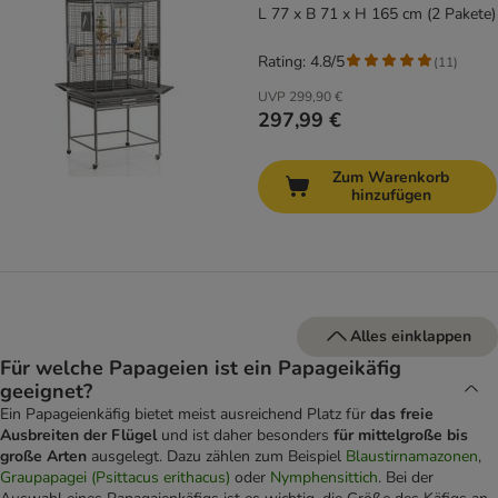
L 77 x B 71 x H 165 cm (2 Pakete)
Rating: 4.8/5
(
11
)
UVP
299,90 €
297,99 €
Zum Warenkorb
hinzufügen
Alles einklappen
Für welche Papageien ist ein Papageikäfig
geeignet?
Ein Papageienkäfig bietet meist ausreichend Platz für
das freie
Ausbreiten der Flügel
und ist daher besonders
für mittelgroße bis
große Arten
ausgelegt. Dazu zählen zum Beispiel
Blaustirnamazonen
,
Graupapagei (Psittacus erithacus)
oder
Nymphensittich
. Bei der