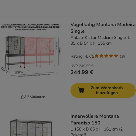
Vogelkäfig Montana Madeira
Single
Anbau-Kit für Madeira Single: L
85 x B 54 x H 155 cm
Rating: 4.7/5
(
19
)
UVP
249,90 €
244,99 €
Zum Warenkorb
hinzufügen
2 Varianten
Innenvoliere Montana
Paradiso 150
L 150 x B 65 x H 161 cm (2
Pakete*)