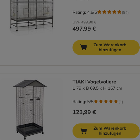
Rating: 4.6/5
(
84
)
UVP
499,90 €
497,99 €
Zum Warenkorb
hinzufügen
TIAKI Vogelvoliere
L 79 x B 69,5 x H 167 cm
Rating: 5/5
(
1
)
123,99 €
Zum Warenkorb
hinzufügen