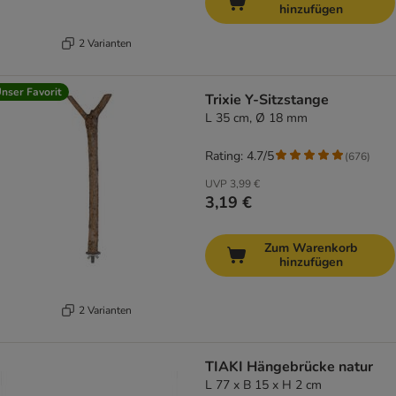
hinzufügen
2 Varianten
nser Favorit
Trixie Y-Sitzstange
L 35 cm, Ø 18 mm
Rating: 4.7/5
(
676
)
UVP
3,99 €
3,19 €
Zum Warenkorb
hinzufügen
2 Varianten
TIAKI Hängebrücke natur
L 77 x B 15 x H 2 cm