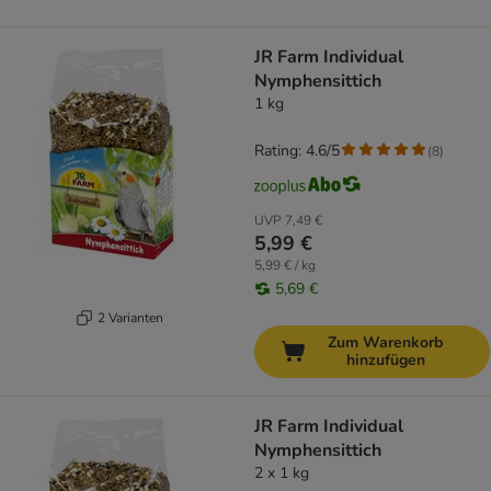
JR Farm Individual
Nymphensittich
1 kg
Rating: 4.6/5
(
8
)
UVP
7,49 €
5,99 €
5,99 € / kg
5,69 €
2 Varianten
Zum Warenkorb
hinzufügen
JR Farm Individual
Nymphensittich
2 x 1 kg