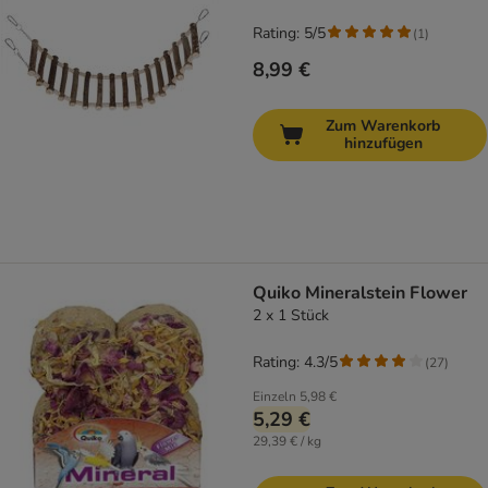
Rating: 5/5
(
1
)
8,99 €
Zum Warenkorb
hinzufügen
Quiko Mineralstein Flower
2 x 1 Stück
Rating: 4.3/5
(
27
)
Einzeln
5,98 €
5,29 €
29,39 € / kg