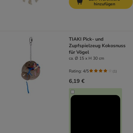
hinzufügen
TIAKI Pick- und
Zupfspielzeug Kokosnuss
für Vögel
ca. Ø 15 x H 30 cm
Rating: 4/5
(
1
)
6,19 €