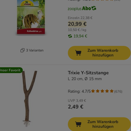
Einzeln
22,38 €
20,99 €
10,50 € / kg
19,94 €
Zum Warenkorb
3 Varianten
hinzufügen
nser Favorit
Trixie Y-Sitzstange
L 20 cm, Ø 15 mm
Rating: 4.7/5
(
676
)
UVP
3,49 €
2,49 €
Zum Warenkorb
hinzufügen