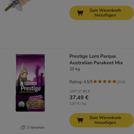
Zum Warenkorb
hinzufügen
Prestige Loro Parque
Australian Parakeet Mix
20 kg
Rating: 4.5/5
(
210
)
UVP
37,80 €
37,49 €
1,87 € / kg
Zum Warenkorb
hinzufügen
2 Varianten