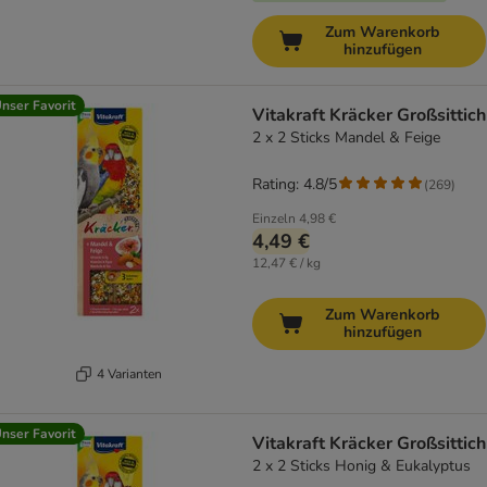
Zum Warenkorb
hinzufügen
nser Favorit
Vitakraft Kräcker Großsittich
2 x 2 Sticks Mandel & Feige
Rating: 4.8/5
(
269
)
Einzeln
4,98 €
4,49 €
12,47 € / kg
Zum Warenkorb
hinzufügen
4 Varianten
nser Favorit
Vitakraft Kräcker Großsittich
2 x 2 Sticks Honig & Eukalyptus