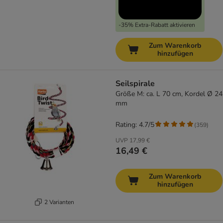
-35% Extra-Rabatt aktivieren
Zum Warenkorb
hinzufügen
Seilspirale
Größe M: ca. L 70 cm, Kordel Ø 24
mm
Rating: 4.7/5
(
359
)
UVP
17,99 €
16,49 €
Zum Warenkorb
hinzufügen
2 Varianten