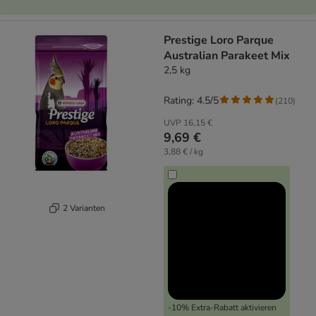
Prestige Loro Parque
Australian Parakeet Mix
2,5 kg
Rating: 4.5/5
(
210
)
UVP
16,15 €
9,69 €
3,88 € / kg
2 Varianten
-10% Extra-Rabatt aktivieren