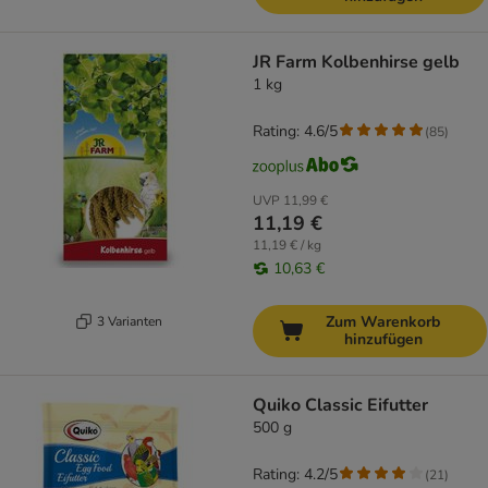
JR Farm Kolbenhirse gelb
1 kg
Rating: 4.6/5
(
85
)
UVP
11,99 €
11,19 €
11,19 € / kg
10,63 €
Zum Warenkorb
3 Varianten
hinzufügen
Quiko Classic Eifutter
500 g
Rating: 4.2/5
(
21
)