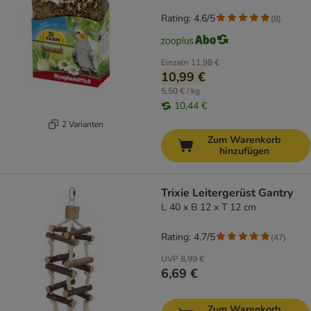
Rating: 4.6/5
(
8
)
Einzeln
11,98 €
10,99 €
5,50 € / kg
10,44 €
2 Varianten
Zum Warenkorb
hinzufügen
Trixie Leitergerüst Gantry
L 40 x B 12 x T 12 cm
Rating: 4.7/5
(
47
)
UVP
8,99 €
6,69 €
Zum Warenkorb