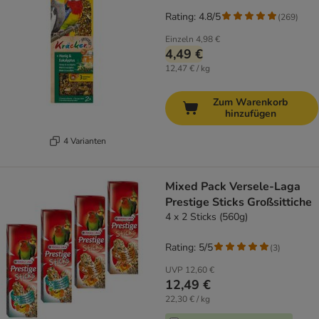
Rating: 4.8/5
(
269
)
Einzeln
4,98 €
4,49 €
12,47 € / kg
Zum Warenkorb
hinzufügen
4 Varianten
Mixed Pack Versele-Laga
Prestige Sticks Großsittiche
4 x 2 Sticks (560g)
Rating: 5/5
(
3
)
UVP
12,60 €
12,49 €
22,30 € / kg