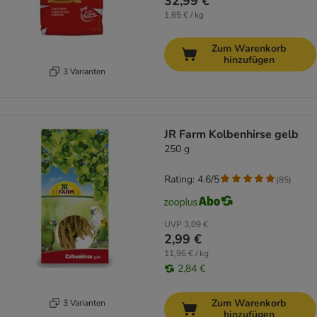
32,99 €
1,65 € / kg
Zum Warenkorb
hinzufügen
3 Varianten
JR Farm Kolbenhirse gelb
250 g
Rating: 4.6/5
(
85
)
UVP
3,09 €
2,99 €
11,96 € / kg
2,84 €
Zum Warenkorb
3 Varianten
hinzufügen