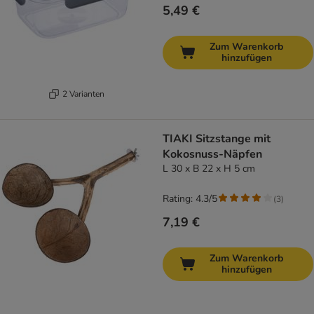
5,49 €
Zum Warenkorb
hinzufügen
2 Varianten
TIAKI Sitzstange mit
Kokosnuss-Näpfen
L 30 x B 22 x H 5 cm
Rating: 4.3/5
(
3
)
7,19 €
Zum Warenkorb
hinzufügen