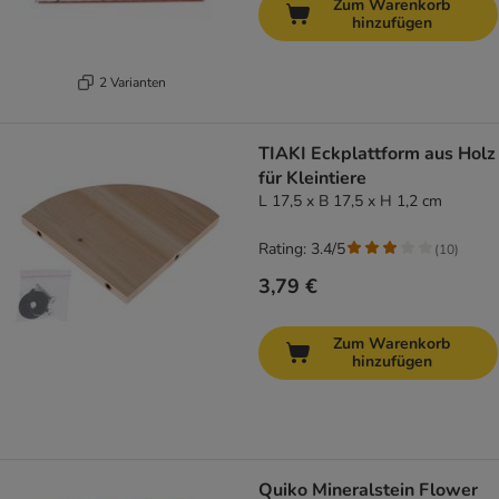
Zum Warenkorb
hinzufügen
2 Varianten
TIAKI Eckplattform aus Holz
für Kleintiere
L 17,5 x B 17,5 x H 1,2 cm
Rating: 3.4/5
(
10
)
3,79 €
Zum Warenkorb
hinzufügen
Quiko Mineralstein Flower