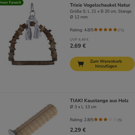
nser Favorit
Trixie Vogelschaukel Natur
Größe S: L 21 x B 20 cm, Stange
Ø 12 mm
Rating: 4.8/5
(
71
)
UVP
4,49 €
2,69 €
Zum Warenkorb
hinzufügen
TIAKI Kaustange aus Holz
Ø 3 x L 13 cm
Rating: 2.8/5
(
5
)
2,29 €