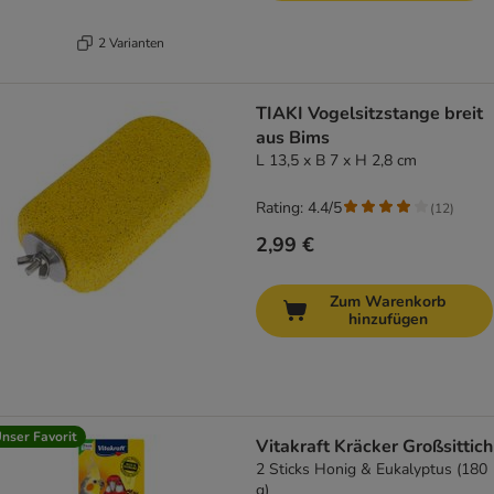
2 Varianten
TIAKI Vogelsitzstange breit
aus Bims
L 13,5 x B 7 x H 2,8 cm
Rating: 4.4/5
(
12
)
2,99 €
Zum Warenkorb
hinzufügen
nser Favorit
Vitakraft Kräcker Großsittich
2 Sticks Honig & Eukalyptus (180
g)