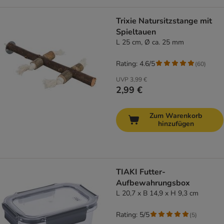
Trixie Natursitzstange mit
Spieltauen
L 25 cm, Ø ca. 25 mm
Rating: 4.6/5
(
60
)
UVP
3,99 €
2,99 €
Zum Warenkorb
hinzufügen
TIAKI Futter-
Aufbewahrungsbox
L 20,7 x B 14,9 x H 9,3 cm
Rating: 5/5
(
5
)