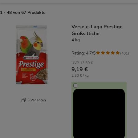
1 - 48 von 67 Produkte
product items have been changed
Versele-Laga Prestige
Großsittiche
4 kg
Rating: 4.7/5
(
401
)
UVP
13,50 €
9,19 €
2,30 € / kg
3 Varianten