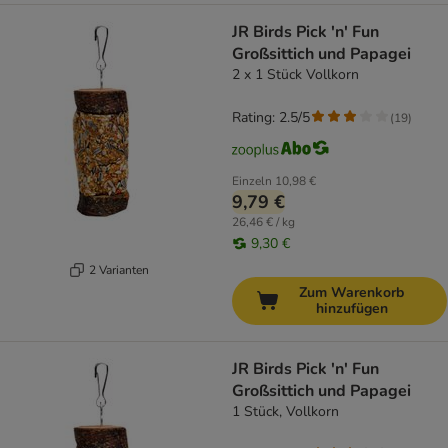
JR Birds Pick 'n' Fun
Großsittich und Papagei
2 x 1 Stück Vollkorn
Rating: 2.5/5
(
19
)
Einzeln
10,98 €
9,79 €
26,46 € / kg
9,30 €
2 Varianten
Zum Warenkorb
hinzufügen
JR Birds Pick 'n' Fun
Großsittich und Papagei
1 Stück, Vollkorn