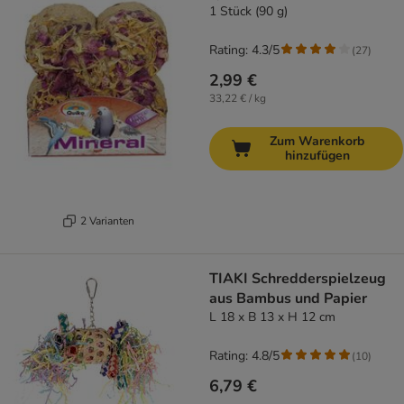
1 Stück (90 g)
Rating: 4.3/5
(
27
)
2,99 €
33,22 € / kg
Zum Warenkorb
hinzufügen
2 Varianten
TIAKI Schredderspielzeug
aus Bambus und Papier
L 18 x B 13 x H 12 cm
Rating: 4.8/5
(
10
)
6,79 €