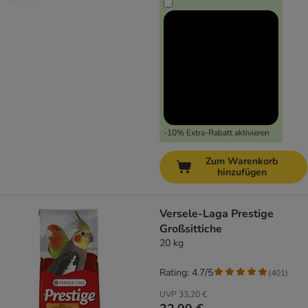
-10% Extra-Rabatt aktivieren
Zum Warenkorb
hinzufügen
Versele-Laga Prestige
Großsittiche
20 kg
Rating: 4.7/5
(
401
)
UVP
33,20 €