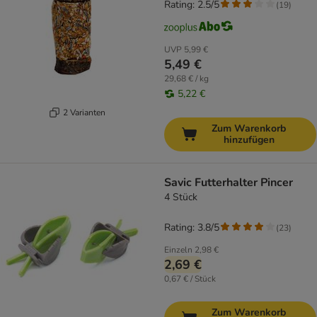
Rating: 2.5/5
(
19
)
UVP
5,99 €
5,49 €
29,68 € / kg
5,22 €
2 Varianten
Zum Warenkorb
hinzufügen
Savic Futterhalter Pincer
4 Stück
Rating: 3.8/5
(
23
)
Einzeln
2,98 €
2,69 €
0,67 € / Stück
Zum Warenkorb