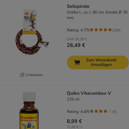
Seilspirale
Größe L: ca. L 80 cm, Kordel Ø 30
mm
Rating: 4.7/5
(
359
)
UVP
30,29 €
26,49 €
Zum Warenkorb
hinzufügen
2 Varianten
Quiko Vitacombex V
125 ml
Rating: 4.4/5
(
5
)
8,99 €
71,92 € / l