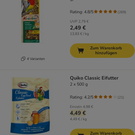
Rating: 4.8/5
(
269
)
UVP
2,79 €
2,49 €
13,83 € / kg
Zum Warenkorb
hinzufügen
4 Varianten
Quiko Classic Eifutter
2 x 500 g
Rating: 4.2/5
(
21
)
Einzeln
4,98 €
4,49 €
4,49 € / kg
Zum Warenkorb