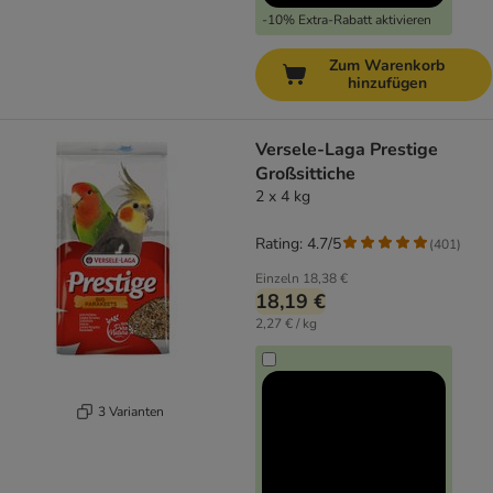
-10% Extra-Rabatt aktivieren
Zum Warenkorb
hinzufügen
Versele-Laga Prestige
Großsittiche
2 x 4 kg
Rating: 4.7/5
(
401
)
Einzeln
18,38 €
18,19 €
2,27 € / kg
3 Varianten