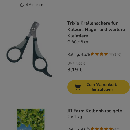
4 Varianten
Trixie Krallenschere für
Katzen, Nager und weitere
Kleintiere
Größe: 8 cm
Rating: 4.3/5
(
240
)
UVP
4,99 €
3,19 €
Zum Warenkorb
hinzufügen
JR Farm Kolbenhirse gelb
2 x 1 kg
Rating: 4.6/5
(
85
)