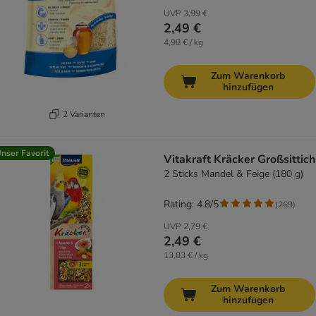
UVP
3,99 €
2,49 €
4,98 € / kg
Zum Warenkorb
hinzufügen
2 Varianten
nser Favorit
Vitakraft Kräcker Großsittich
2 Sticks Mandel & Feige (180 g)
Rating: 4.8/5
(
269
)
UVP
2,79 €
2,49 €
13,83 € / kg
Zum Warenkorb
hinzufügen