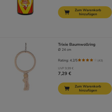
Zum Warenkorb
hinzufügen
Trixie Baumwollring
Ø 24 cm
Rating: 4.2/5
(
43
)
UVP
9,99 €
7,29 €
Zum Warenkorb
hinzufügen