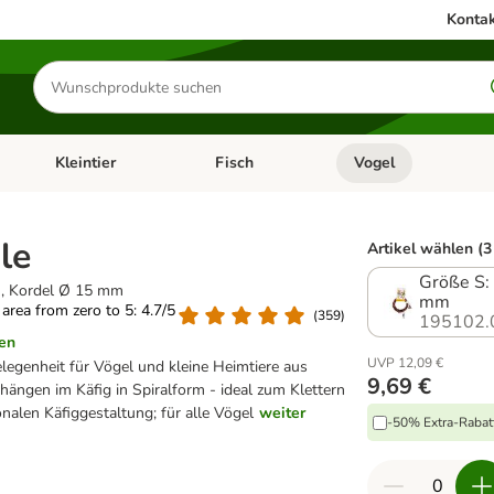
Kontak
Produkte
suchen
Kleintier
Fisch
Vogel
utter & Zubehör
Kategorie-Menü öffnen: Hundefutter & Zubehör
Kategorie-Menü öffnen: Kleintier
Kategorie-Menü öffnen
Ka
le
Artikel wählen (3
Größe S: 
m, Kordel Ø 15 mm
mm
g area from zero to 5: 4.7/5
(
359
)
195102.
en
UVP 12,09 €
legenheit für Vögel und kleine Heimtiere aus
9,69 €
ngen im Käfig in Spiralform - ideal zum Klettern
nalen Käfiggestaltung; für alle Vögel
weiter
-50% Extra-Rabatt