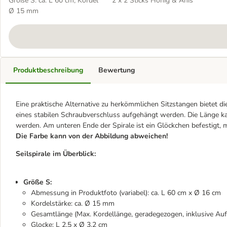
Größe S: ca. L 60 cm, Kordel
2 x 2 Sticks Honig & Anis
Ø 15 mm
Produktbeschreibung
Bewertung
Eine praktische Alternative zu herkömmlichen Sitzstangen bietet d
eines stabilen Schraubverschluss aufgehängt werden. Die Länge ka
werden. Am unteren Ende der Spirale ist ein Glöckchen befestigt, m
Die Farbe kann von der Abbildung abweichen!
Seilspirale im Überblick:
Größe S:
Abmessung in Produktfoto (variabel): ca. L 60 cm x Ø 16 cm
Kordelstärke: ca. Ø 15 mm
Gesamtlänge (Max. Kordellänge, geradegezogen, inklusive Au
Glocke: L 2,5 x Ø 3,2 cm