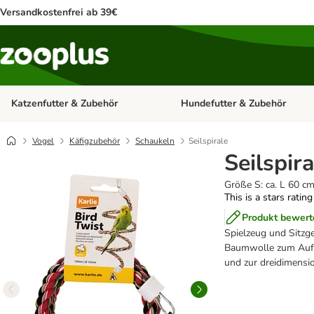
Versandkostenfrei ab 39€
Katzenfutter & Zubehör
Hundefutter & Zubehör
Kategorie-Menü öffnen: Katzenf
Vogel
Käfigzubehör
Schaukeln
Seilspirale
Seilspira
Größe S: ca. L 60 c
This is a stars ratin
Produkt bewert
Spielzeug und Sitzge
Baumwolle zum Aufhä
und zur dreidimensio