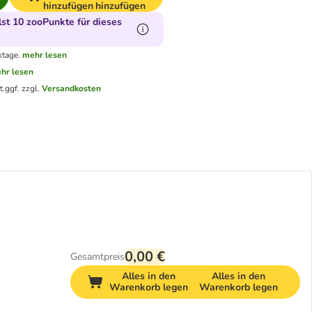
hinzufügen
hinzufügen
t 10 zooPunkte für dieses
ktage.
mehr lesen
hr lesen
t.
ggf. zzgl.
Versandkosten
0,00 €
Gesamtpreis
Alles in den
Alles in den
Warenkorb legen
Warenkorb legen