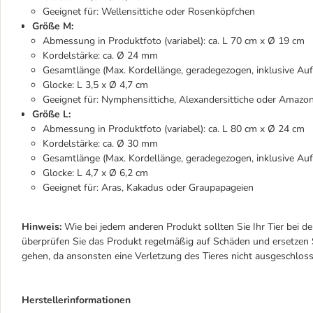
Geeignet für: Wellensittiche oder Rosenköpfchen
Größe M:
Abmessung in Produktfoto (variabel): ca. L 70 cm x Ø 19 cm
Kordelstärke: ca. Ø 24 mm
Gesamtlänge (Max. Kordellänge, geradegezogen, inklusive Au
Glocke: L 3,5 x Ø 4,7 cm
Geeignet für: Nymphensittiche, Alexandersittiche oder Amazo
Größe L:
Abmessung in Produktfoto (variabel): ca. L 80 cm x Ø 24 cm
Kordelstärke: ca. Ø 30 mm
Gesamtlänge (Max. Kordellänge, geradegezogen, inklusive Au
Glocke: L 4,7 x Ø 6,2 cm
Geeignet für: Aras, Kakadus oder Graupapageien
Hinweis:
Wie bei jedem anderen Produkt sollten Sie Ihr Tier bei de
überprüfen Sie das Produkt regelmäßig auf Schäden und ersetzen S
gehen, da ansonsten eine Verletzung des Tieres nicht ausgeschlos
Herstellerinformationen