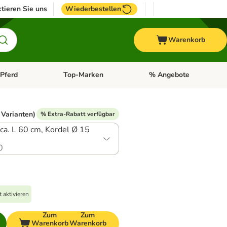
tieren Sie uns
Wiederbestellen
Warenkorb
Pferd
Top-Marken
% Angebote
: Fisch
tegorie-Menü öffnen: Vogel
Kategorie-Menü öffnen: Pferd
Kategorie-Menü öffnen: T
 Varianten)
% Extra-Rabatt verfügbar
ca. L 60 cm, Kordel Ø 15
0
 aktivieren
Zum
Zum
Warenkorb
Warenkorb