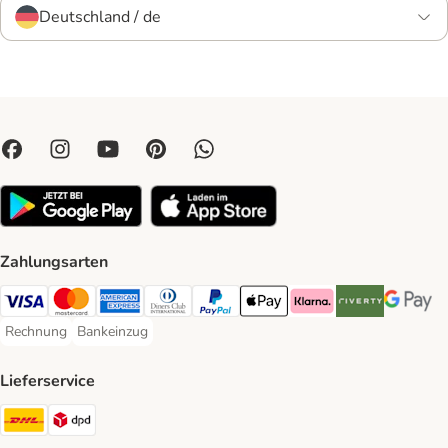
Deutschland / de
Zahlungsarten
Visa Payment Method
Mastercard Payment Method
American Express Payment Method
Diners Club Payment Method
PayPal Payment Method
Apple Pay Payment Method
Klarna Payment Method
Riverty Payment 
Google P
Rechnung
Bankeinzug
Rechnung Payment Method
Bankeinzug Payment Method
Lieferservice
DHL Shipping Method
DPD Shipping Method