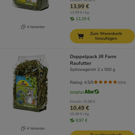
Einzeln
14,98 €
13,99 €
13,99 € / kg
13,29 €
4 Varianten
Zum Warenkorb
hinzufügen
Doppelpack JR Farm
Raufutter
Spitzwegerich 2 x 500 g
Rating: 4.5/5
(
694
)
Einzeln
10,98 €
10,49 €
10,49 € / kg
9,97 €
4 Varianten