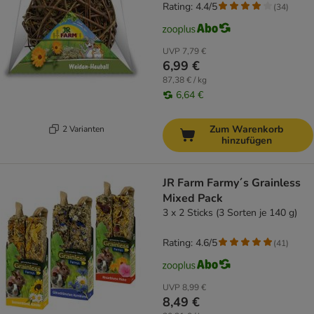
Rating: 4.4/5
(
34
)
UVP
7,79 €
6,99 €
87,38 € / kg
6,64 €
Zum Warenkorb
2 Varianten
hinzufügen
JR Farm Farmy´s Grainless
Mixed Pack
3 x 2 Sticks (3 Sorten je 140 g)
Rating: 4.6/5
(
41
)
UVP
8,99 €
8,49 €