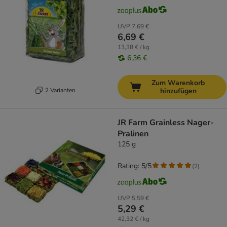
UVP
7,69 €
6,69 €
13,38 € / kg
6,36 €
Zum Warenkorb
2 Varianten
hinzufügen
JR Farm Grainless Nager-
Pralinen
125 g
Rating: 5/5
(
2
)
UVP
5,59 €
5,29 €
42,32 € / kg