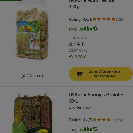
JR Farm Hafer-Ecken
300 g
Rating: 4.6/5
(
180
)
UVP
4,39 €
4,19 €
13,97 € / kg
3,98 €
Zum Warenkorb
2 Varianten
hinzufügen
JR Farm Farmy's Grainless
XXL
2 x 4er Pack
Rating: 4.4/5
(
22
)