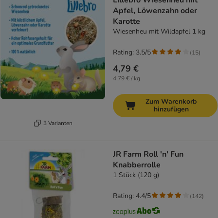
Lillebro Wiesenheu mit
Apfel, Löwenzahn oder
Karotte
Wiesenheu mit Wildapfel 1 kg
Rating: 3.5/5
(
15
)
4,79 €
4,79 € / kg
Zum Warenkorb
hinzufügen
3 Varianten
JR Farm Roll 'n' Fun
Knabberrolle
1 Stück (120 g)
Rating: 4.4/5
(
142
)