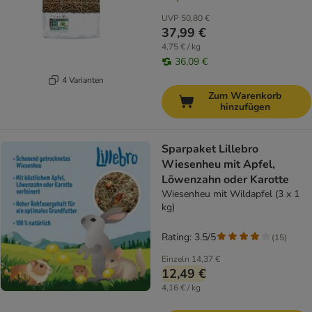
UVP
50,80 €
37,99 €
4,75 € / kg
36,09 €
4 Varianten
Zum Warenkorb
hinzufügen
Sparpaket Lillebro
Wiesenheu mit Apfel,
Löwenzahn oder Karotte
Wiesenheu mit Wildapfel (3 x 1
kg)
Rating: 3.5/5
(
15
)
Einzeln
14,37 €
12,49 €
4,16 € / kg