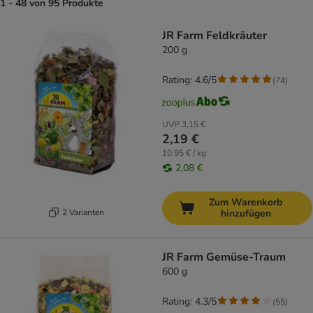
1 - 48 von 95 Produkte
product items have been changed
JR Farm Feldkräuter
200 g
Rating: 4.6/5
(
74
)
UVP
3,15 €
2,19 €
10,95 € / kg
2,08 €
Zum Warenkorb
2 Varianten
hinzufügen
JR Farm Gemüse-Traum
600 g
Rating: 4.3/5
(
55
)