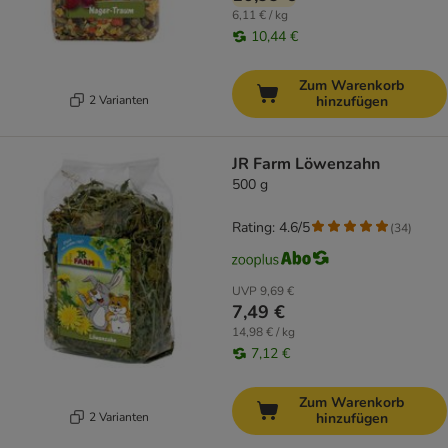
6,11 € / kg
10,44 €
Zum Warenkorb
2 Varianten
hinzufügen
JR Farm Löwenzahn
500 g
Rating: 4.6/5
(
34
)
UVP
9,69 €
7,49 €
14,98 € / kg
7,12 €
Zum Warenkorb
2 Varianten
hinzufügen