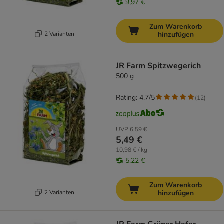
9,97 €
Zum Warenkorb
2 Varianten
hinzufügen
JR Farm Spitzwegerich
500 g
Rating: 4.7/5
(
12
)
UVP
6,59 €
5,49 €
10,98 € / kg
5,22 €
Zum Warenkorb
2 Varianten
hinzufügen