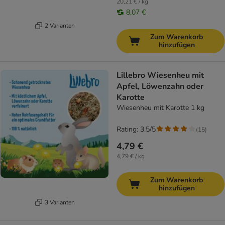
20,21 € / kg
8,07 €
2 Varianten
Zum Warenkorb
hinzufügen
Lillebro Wiesenheu mit
Apfel, Löwenzahn oder
Karotte
Wiesenheu mit Karotte 1 kg
Rating: 3.5/5
(
15
)
4,79 €
4,79 € / kg
Zum Warenkorb
hinzufügen
3 Varianten