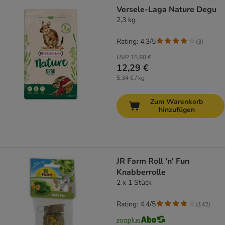
Versele-Laga Nature Degu
2,3 kg
Rating: 4.3/5
(
3
)
UVP
15,90 €
12,29 €
5,34 € / kg
Zum Warenkorb
hinzufügen
JR Farm Roll 'n' Fun
Knabberrolle
2 x 1 Stück
Rating: 4.4/5
(
142
)