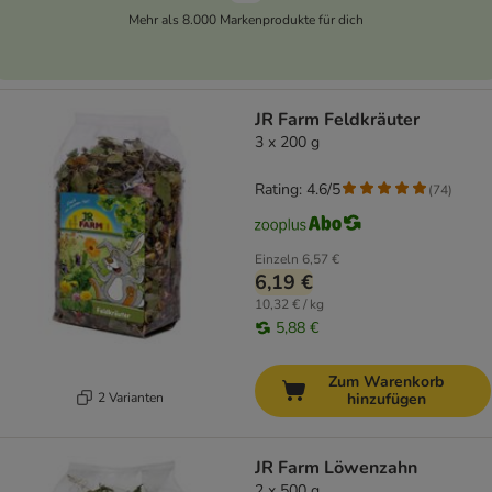
Mehr als 8.000 Markenprodukte für dich
JR Farm Feldkräuter
3 x 200 g
Rating: 4.6/5
(
74
)
Einzeln
6,57 €
6,19 €
10,32 € / kg
5,88 €
Zum Warenkorb
2 Varianten
hinzufügen
JR Farm Löwenzahn
2 x 500 g