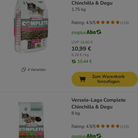
Chinchilla & Degu
1,75 kg
Rating: 4.5/5
(
115
)
UVP
16,60 €
10,99 €
6,28 € / kg
10,44 €
4 Varianten
Zum Warenkorb
hinzufügen
Versele-Laga Complete
Chinchilla & Degu
8 kg
Rating: 4.5/5
(
115
)