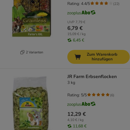
Rating: 4.4/5
(
22
)
UVP
7,79 €
6,79 €
15,09 € / kg
6,45 €
2 Varianten
Zum Warenkorb
hinzufügen
JR Farm Erbsenflocken
3 kg
Rating: 5/5
(
6
)
12,29 €
4,10 € / kg
11,68 €