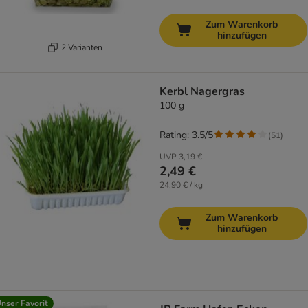
Zum Warenkorb
hinzufügen
2 Varianten
Kerbl Nagergras
100 g
Rating: 3.5/5
(
51
)
UVP
3,19 €
2,49 €
24,90 € / kg
Zum Warenkorb
hinzufügen
nser Favorit