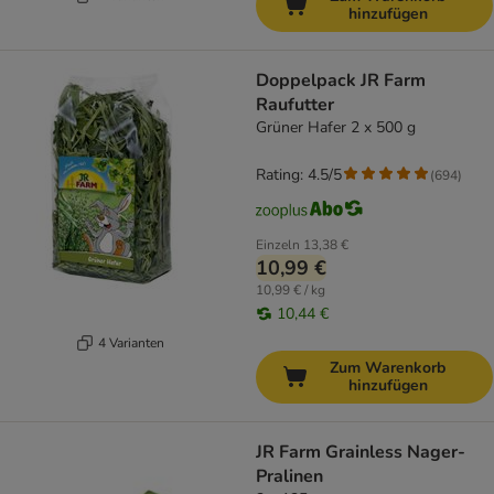
hinzufügen
Doppelpack JR Farm
Raufutter
Grüner Hafer 2 x 500 g
Rating: 4.5/5
(
694
)
Einzeln
13,38 €
10,99 €
10,99 € / kg
10,44 €
4 Varianten
Zum Warenkorb
hinzufügen
JR Farm Grainless Nager-
Pralinen