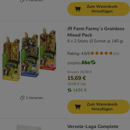
Zum Warenkorb
hinzufügen
JR Farm Farmy´s Grainless
Mixed Pack
6 x 2 Sticks (3 Sorten je 140 g)
Rating: 4.6/5
(
41
)
Einzeln
16,98 €
15,69 €
18,68 € / kg
14,91 €
2 Varianten
Zum Warenkorb
hinzufügen
Versele-Laga Complete