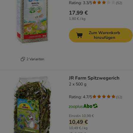
Rating: 3.3/5
(
52
)
17,99 €
1,80 € / kg
Zum Warenkorb
hinzufügen
2 Varianten
JR Farm Spitzwegerich
2 x 500 g
Rating: 4.7/5
(
12
)
Einzeln
10,98 €
10,49 €
10,49 € / kg