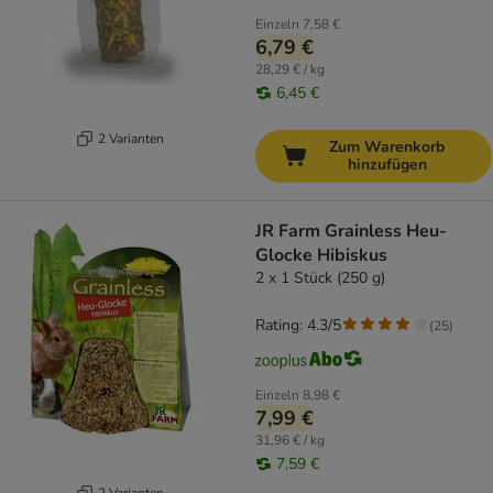
Einzeln
7,58 €
6,79 €
28,29 € / kg
6,45 €
2 Varianten
Zum Warenkorb
hinzufügen
JR Farm Grainless Heu-
Glocke Hibiskus
2 x 1 Stück (250 g)
Rating: 4.3/5
(
25
)
Einzeln
8,98 €
7,99 €
31,96 € / kg
7,59 €
2 Varianten