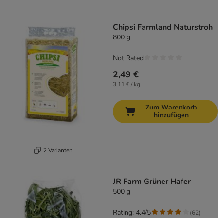
Chipsi Farmland Naturstroh
800 g
Not Rated
2,49 €
3,11 € / kg
Zum Warenkorb
hinzufügen
2 Varianten
JR Farm Grüner Hafer
500 g
Rating: 4.4/5
(
62
)