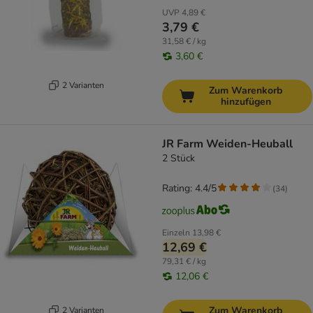
UVP
4,89 €
3,79 €
31,58 € / kg
3,60 €
2 Varianten
Zum Warenkorb
hinzufügen
JR Farm Weiden-Heuball
2 Stück
Rating: 4.4/5
(
34
)
Einzeln
13,98 €
12,69 €
79,31 € / kg
12,06 €
Zum Warenkorb
2 Varianten