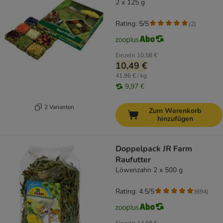
2 x 125 g
Rating: 5/5
(
2
)
Einzeln
10,58 €
10,49 €
41,96 € / kg
9,97 €
2 Varianten
Zum Warenkorb
hinzufügen
Doppelpack JR Farm
Raufutter
Löwenzahn 2 x 500 g
Rating: 4.5/5
(
694
)