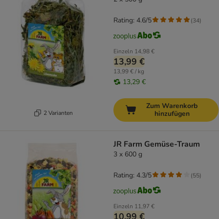
Rating: 4.6/5
(
34
)
Einzeln
14,98 €
13,99 €
13,99 € / kg
13,29 €
Zum Warenkorb
2 Varianten
hinzufügen
JR Farm Gemüse-Traum
3 x 600 g
Rating: 4.3/5
(
55
)
Einzeln
11,97 €
10,99 €