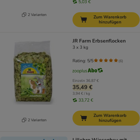
5,03 €
2 Varianten
Zum Warenkorb
hinzufügen
JR Farm Erbsenflocken
3 x 3 kg
Rating: 5/5
(
6
)
Einzeln
36,87 €
35,49 €
3,94 € / kg
33,72 €
Zum Warenkorb
2 Varianten
hinzufügen