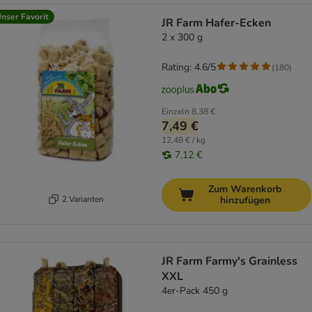
nser Favorit
JR Farm Hafer-Ecken
2 x 300 g
Rating: 4.6/5
(
180
)
Einzeln
8,38 €
7,49 €
12,48 € / kg
7,12 €
Zum Warenkorb
2 Varianten
hinzufügen
JR Farm Farmy's Grainless
XXL
4er-Pack 450 g