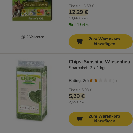
Einzeln
13,58 €
12,29 €
13,66 € / kg
11,68 €
2 Varianten
Zum Warenkorb
hinzufügen
Chipsi Sunshine Wiesenheu
Sparpaket: 2 x 1 kg
Rating: 2/5
(
1
)
Einzeln
5,98 €
5,29 €
2,65 € / kg
Zum Warenkorb
hinzufügen