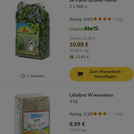
JR Farm Grüner Hafer
2 x 500 g
Rating: 4.4/5
(
62
)
Einzeln
13,38 €
10,99 €
10,99 € / kg
10,44 €
Zum Warenkorb
2 Varianten
hinzufügen
Lillebro Wiesenheu
4 kg
Rating: 3.3/5
(
52
)
8,99 €
2,25 € / kg