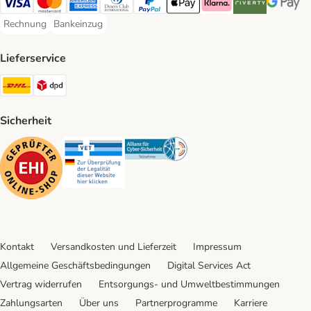
Visa Payment Method
Mastercard Payment Method
American Express Payment Method
Diners Club Payment Method
PayPal Payment Method
Apple Pay Payment Method
Klarna Payment Method
Riverty Payment 
Google P
Rechnung
Bankeinzug
Rechnung Payment Method
Bankeinzug Payment Method
Lieferservice
DHL Shipping Method
DPD Shipping Method
Sicherheit
Security
Security
Security
Kontakt
Versandkosten und Lieferzeit
Impressum
Allgemeine Geschäftsbedingungen
Digital Services Act
Vertrag widerrufen
Entsorgungs- und Umweltbestimmungen
Zahlungsarten
Über uns
Partnerprogramme
Karriere