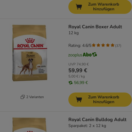
Zum Warenkorb
hinzufügen
Royal Canin Boxer Adult
12 kg
Rating: 4.6/5
(
37
)
UVP
74,90 €
59,99 €
5,00 € / kg
56,99 €
Zum Warenkorb
2 Varianten
hinzufügen
Royal Canin Bulldog Adult
Sparpaket: 2 x 12 kg