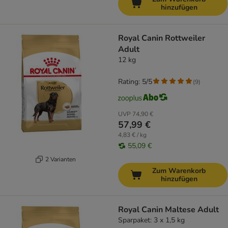
hinzufügen
Royal Canin Rottweiler
Adult
12 kg
Rating: 5/5
(
9
)
UVP
74,90 €
57,99 €
4,83 € / kg
55,09 €
2 Varianten
Zum Warenkorb
hinzufügen
Royal Canin Maltese Adult
Sparpaket: 3 x 1,5 kg