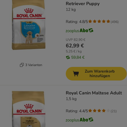
Retriever Puppy
12 kg
Rating: 4.8/5
(
496
)
UVP
82,90 €
62,99 €
5,25 € / kg
59,84 €
3 Varianten
Zum Warenkorb
hinzufügen
Royal Canin Maltese Adult
1,5 kg
Rating: 4.4/5
(
21
)