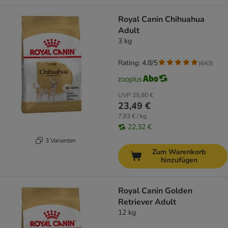
Royal Canin Chihuahua
Adult
3 kg
Rating: 4.8/5
(
643
)
UVP
25,90 €
23,49 €
7,83 € / kg
22,32 €
3 Varianten
Zum Warenkorb
hinzufügen
Royal Canin Golden
Retriever Adult
12 kg