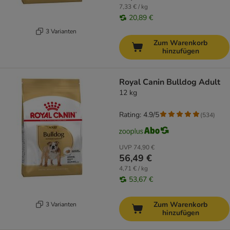
7,33 € / kg
20,89 €
3 Varianten
Zum Warenkorb
hinzufügen
Royal Canin Bulldog Adult
12 kg
Rating: 4.9/5
(
534
)
UVP
74,90 €
56,49 €
4,71 € / kg
53,67 €
Zum Warenkorb
3 Varianten
hinzufügen