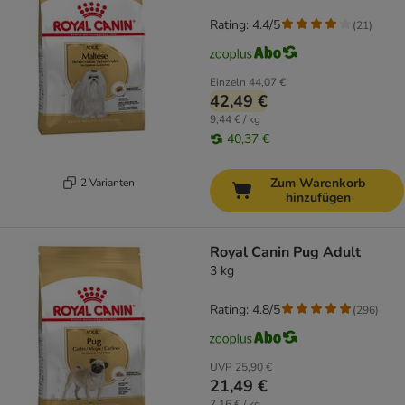
Rating: 4.4/5
(
21
)
Einzeln
44,07 €
42,49 €
9,44 € / kg
40,37 €
Zum Warenkorb
2 Varianten
hinzufügen
Royal Canin Pug Adult
3 kg
Rating: 4.8/5
(
296
)
UVP
25,90 €
21,49 €
7,16 € / kg