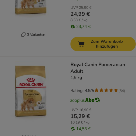
UVP
25,90 €
24,99 €
8,33 € / kg
23,74 €
3 Varianten
Zum Warenkorb
hinzufügen
Royal Canin Pomeranian
Adult
1,5 kg
Rating: 4.9/5
(
54
)
UVP
16,90 €
15,29 €
10,19 € / kg
14,53 €