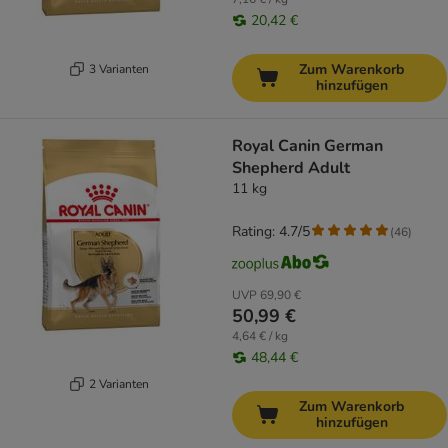
20,42 €
Zum Warenkorb
3 Varianten
hinzufügen
Royal Canin German
Shepherd Adult
11 kg
Rating: 4.7/5
(
46
)
UVP
69,90 €
50,99 €
4,64 € / kg
48,44 €
2 Varianten
Zum Warenkorb
hinzufügen