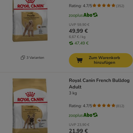
Rating: 4.7/5
(
352
)
UVP
59,90 €
49,99 €
6,67 € / kg
47,49 €
Zum Warenkorb
3 Varianten
hinzufügen
Royal Canin French Bulldog
Adult
3 kg
Rating: 4.7/5
(
812
)
UVP
23,90 €
21,99 €