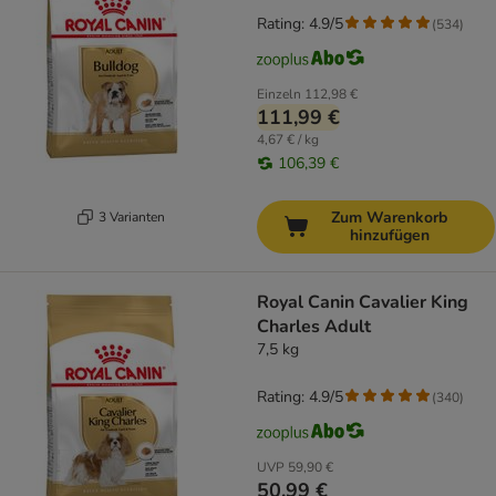
Rating: 4.9/5
(
534
)
Einzeln
112,98 €
111,99 €
4,67 € / kg
106,39 €
Zum Warenkorb
3 Varianten
hinzufügen
Royal Canin Cavalier King
Charles Adult
7,5 kg
Rating: 4.9/5
(
340
)
UVP
59,90 €
50,99 €