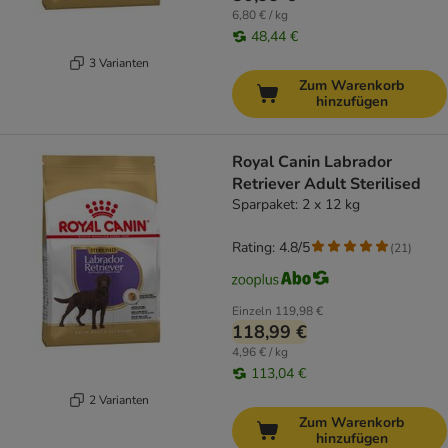
6,80 € / kg
48,44 €
3 Varianten
Zum Warenkorb
hinzufügen
Royal Canin Labrador
Retriever Adult Sterilised
Sparpaket: 2 x 12 kg
Rating: 4.8/5
(
21
)
Einzeln
119,98 €
118,99 €
4,96 € / kg
113,04 €
2 Varianten
Zum Warenkorb
hinzufügen