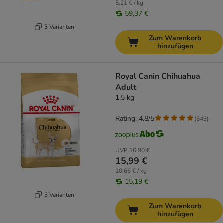
5,21 € / kg
59,37 €
3 Varianten
Zum Warenkorb
hinzufügen
Royal Canin Chihuahua
Adult
1,5 kg
Rating: 4.8/5
(
643
)
UVP
16,90 €
15,99 €
10,66 € / kg
15,19 €
3 Varianten
Zum Warenkorb
hinzufügen