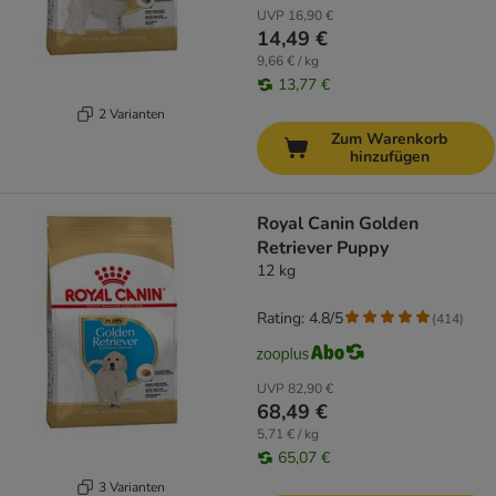
UVP
16,90 €
14,49 €
9,66 € / kg
13,77 €
2 Varianten
Zum Warenkorb
hinzufügen
Royal Canin Golden
Retriever Puppy
12 kg
Rating: 4.8/5
(
414
)
UVP
82,90 €
68,49 €
5,71 € / kg
65,07 €
3 Varianten