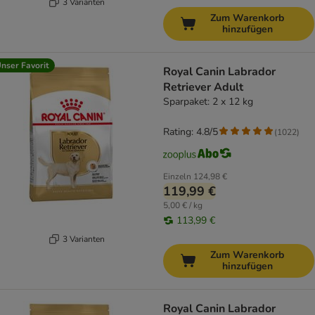
3 Varianten
Zum Warenkorb
hinzufügen
nser Favorit
Royal Canin Labrador
Retriever Adult
Sparpaket: 2 x 12 kg
Rating: 4.8/5
(
1022
)
Einzeln
124,98 €
119,99 €
5,00 € / kg
113,99 €
3 Varianten
Zum Warenkorb
hinzufügen
Royal Canin Labrador