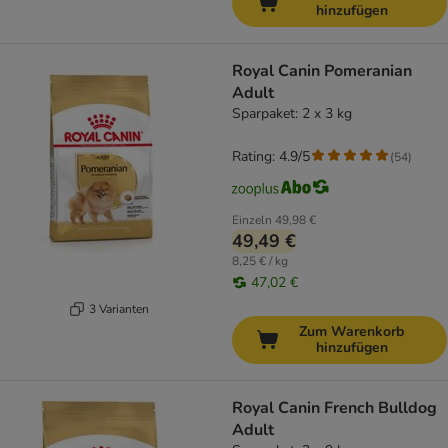
hinzufügen
Royal Canin Pomeranian
Adult
Sparpaket: 2 x 3 kg
Rating: 4.9/5
(
54
)
Einzeln
49,98 €
49,49 €
8,25 € / kg
47,02 €
3 Varianten
Zum Warenkorb
hinzufügen
Royal Canin French Bulldog
Adult