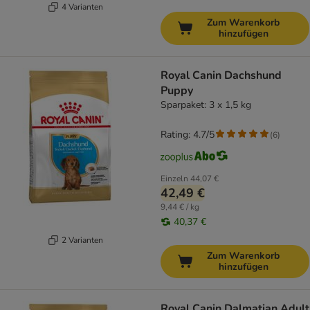
4 Varianten
Zum Warenkorb
hinzufügen
Royal Canin Dachshund
Puppy
Sparpaket: 3 x 1,5 kg
Rating: 4.7/5
(
6
)
Einzeln
44,07 €
42,49 €
9,44 € / kg
40,37 €
2 Varianten
Zum Warenkorb
hinzufügen
Royal Canin Dalmatian Adult