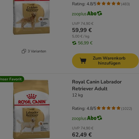
Rating: 4.8/5
(
483
)
UVP
74,90 €
59,99 €
5,00 € / kg
56,99 €
3 Varianten
Zum Warenkorb
hinzufügen
nser Favorit
Royal Canin Labrador
Retriever Adult
12 kg
Rating: 4.8/5
(
1022
)
UVP
74,90 €
62,49 €