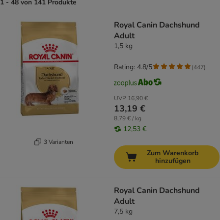
1 - 48 von 141 Produkte
product items have been changed
Royal Canin Dachshund
Adult
1,5 kg
Rating: 4.8/5
(
447
)
UVP
16,90 €
13,19 €
8,79 € / kg
12,53 €
3 Varianten
Zum Warenkorb
hinzufügen
Royal Canin Dachshund
Adult
7,5 kg