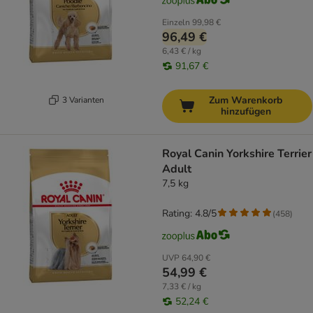
Einzeln
99,98 €
96,49 €
6,43 € / kg
91,67 €
Zum Warenkorb
3 Varianten
hinzufügen
Royal Canin Yorkshire Terrier
Adult
7,5 kg
Rating: 4.8/5
(
458
)
UVP
64,90 €
54,99 €
7,33 € / kg
52,24 €