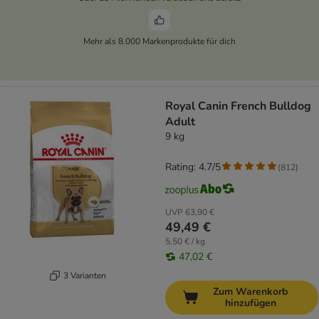
Mehr als 8.000 Markenprodukte für dich
Royal Canin French Bulldog
Adult
9 kg
Rating: 4.7/5
(
812
)
UVP
63,90 €
49,49 €
5,50 € / kg
47,02 €
3 Varianten
Zum Warenkorb
hinzufügen