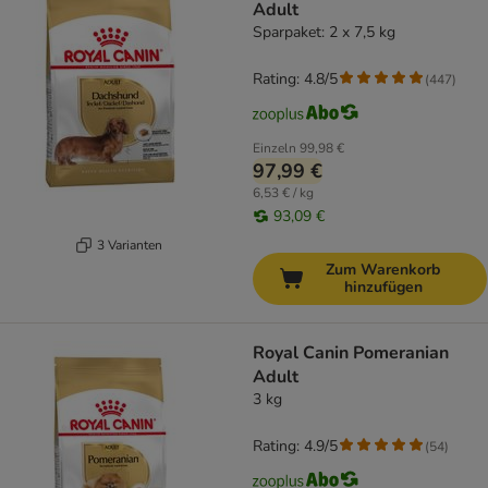
Adult
Sparpaket: 2 x 7,5 kg
Rating: 4.8/5
(
447
)
Einzeln
99,98 €
97,99 €
6,53 € / kg
93,09 €
3 Varianten
Zum Warenkorb
hinzufügen
Royal Canin Pomeranian
Adult
3 kg
Rating: 4.9/5
(
54
)