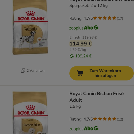
Sparpaket: 2 x 12 kg
Rating: 4.7/5
(
17
)
Einzeln
119,98 €
114,99 €
4,79 € / kg
109,24 €
Zum Warenkorb
2 Varianten
hinzufügen
Royal Canin Bichon Frisé
Adult
1,5 kg
Rating: 4.7/5
(
12
)