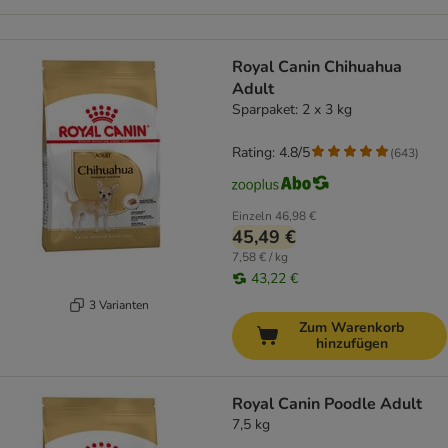
Royal Canin Chihuahua
Adult
Sparpaket: 2 x 3 kg
Rating: 4.8/5
(
643
)
Einzeln
46,98 €
45,49 €
7,58 € / kg
43,22 €
3 Varianten
Zum Warenkorb
hinzufügen
Royal Canin Poodle Adult
7,5 kg