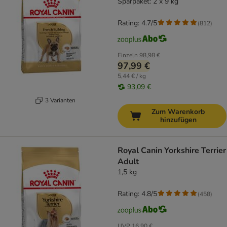
Sparpaket: 2 x 9 kg
Rating: 4.7/5
(
812
)
Einzeln
98,98 €
97,99 €
5,44 € / kg
93,09 €
3 Varianten
Zum Warenkorb
hinzufügen
Royal Canin Yorkshire Terrier
Adult
1,5 kg
Rating: 4.8/5
(
458
)
UVP
16,90 €