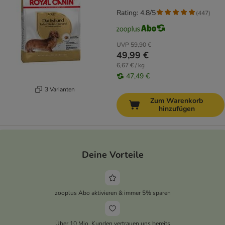
Rating: 4.8/5
(
447
)
UVP
59,90 €
49,99 €
6,67 € / kg
47,49 €
3 Varianten
Zum Warenkorb
hinzufügen
Deine Vorteile
zooplus Abo aktivieren & immer 5% sparen
Über 10 Mio. Kunden vertrauen uns bereits