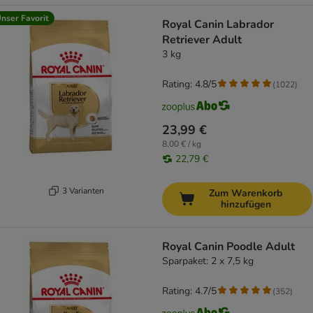
nser Favorit
Royal Canin Labrador
Retriever Adult
3 kg
Rating: 4.8/5
(
1022
)
23,99 €
8,00 € / kg
22,79 €
3 Varianten
Zum Warenkorb
hinzufügen
Royal Canin Poodle Adult
Sparpaket: 2 x 7,5 kg
Rating: 4.7/5
(
352
)