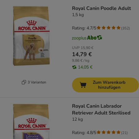
Royal Canin Poodle Adult
1,5 kg
Rating: 4.7/5
(
352
)
UVP
15,90 €
14,79 €
9,86 € / kg
14,05 €
Zum Warenkorb
3 Varianten
hinzufügen
Royal Canin Labrador
Retriever Adult Sterilised
12 kg
Rating: 4.8/5
(
21
)