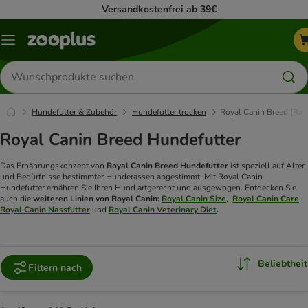
Versandkostenfrei ab 39€
Menü
Produkte
suchen
Hundefutter & Zubehör
Hundefutter trocken
Royal Canin Breed (Ras
Royal Canin Breed Hundefutter
Das Ernährungskonzept von
Royal Canin Breed Hundefutter
ist speziell auf Alter
und Bedürfnisse bestimmter Hunderassen abgestimmt. Mit Royal Canin
Hundefutter ernähren Sie Ihren Hund artgerecht und ausgewogen.
Entdecken Sie
auch die
weiteren Linien von Royal Canin:
Royal Canin Size
,
Royal Canin Care
,
Royal Canin Nassfutter
und
Royal Canin Veterinary Diet
.
Beliebtheit
Filtern nach