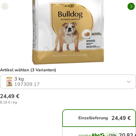
Artikel wählen (3 Varianten)
3 kg
197309.17
24,49 €
8,16 € / kg
24,49 €
Einzellieferung
20,82 
-15%