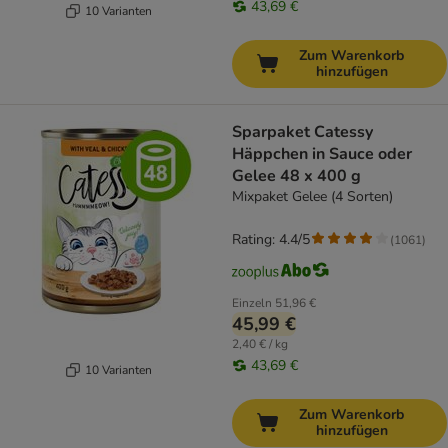
43,69 €
10 Varianten
Zum Warenkorb
hinzufügen
Sparpaket Catessy
Häppchen in Sauce oder
Gelee 48 x 400 g
Mixpaket Gelee (4 Sorten)
Rating: 4.4/5
(
1061
)
Einzeln
51,96 €
45,99 €
2,40 € / kg
43,69 €
10 Varianten
Zum Warenkorb
hinzufügen