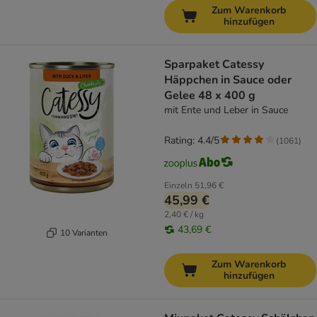
Zum Warenkorb
hinzufügen
Sparpaket Catessy
Häppchen in Sauce oder
Gelee 48 x 400 g
mit Ente und Leber in Sauce
Rating: 4.4/5
(
1061
)
Einzeln
51,96 €
45,99 €
2,40 € / kg
43,69 €
10 Varianten
Zum Warenkorb
hinzufügen