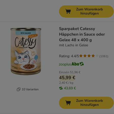
Zum Warenkorb
hinzufügen
Sparpaket Catessy
Häppchen in Sauce oder
Gelee 48 x 400 g
mit Lachs in Gelee
Rating: 4.4/5
(
1061
)
Einzeln
51,96 €
45,99 €
2,40 € / kg
43,69 €
10 Varianten
Zum Warenkorb
hinzufügen