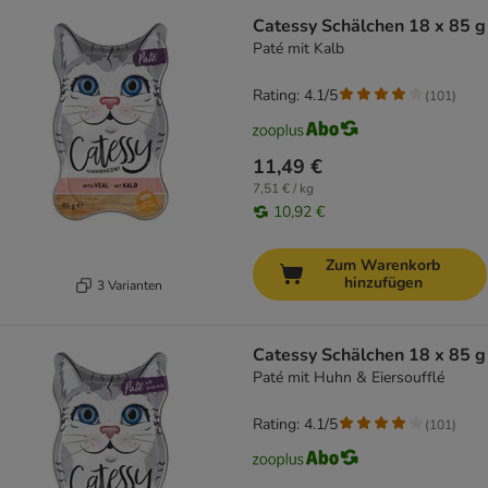
Catessy Schälchen 18 x 85 g
Paté mit Kalb
Rating: 4.1/5
(
101
)
11,49 €
7,51 € / kg
10,92 €
Zum Warenkorb
hinzufügen
3 Varianten
Catessy Schälchen 18 x 85 g
Paté mit Huhn & Eiersoufflé
Rating: 4.1/5
(
101
)