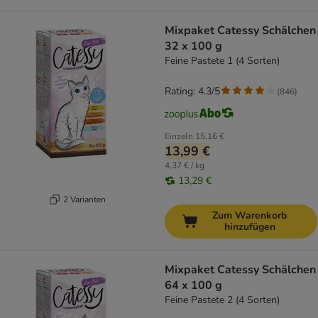
Mixpaket Catessy Schälchen
32 x 100 g
Feine Pastete 1 (4 Sorten)
Rating: 4.3/5
(
846
)
Einzeln
15,16 €
13,99 €
4,37 € / kg
13,29 €
2 Varianten
Zum Warenkorb
hinzufügen
Mixpaket Catessy Schälchen
64 x 100 g
Feine Pastete 2 (4 Sorten)