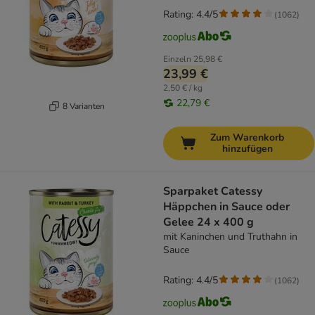
Rating: 4.4/5
(
1062
)
Einzeln
25,98 €
23,99 €
2,50 € / kg
22,79 €
8 Varianten
Zum Warenkorb
hinzufügen
Sparpaket Catessy
Häppchen in Sauce oder
Gelee 24 x 400 g
mit Kaninchen und Truthahn in
Sauce
Rating: 4.4/5
(
1062
)