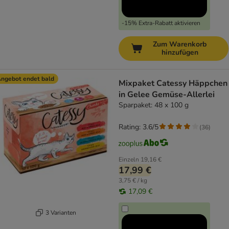
-15% Extra-Rabatt aktivieren
Zum Warenkorb
hinzufügen
ngebot endet bald
Mixpaket Catessy Häppchen
in Gelee Gemüse-Allerlei
Sparpaket: 48 x 100 g
Rating: 3.6/5
(
36
)
Einzeln
19,16 €
17,99 €
3,75 € / kg
17,09 €
3 Varianten