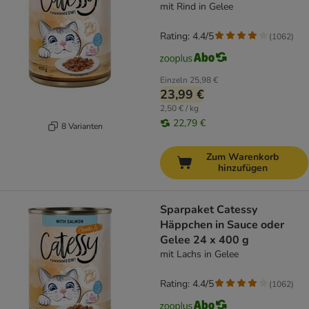
mit Rind in Gelee
Rating: 4.4/5
(
1062
)
Einzeln
25,98 €
23,99 €
2,50 € / kg
22,79 €
8 Varianten
Zum Warenkorb
hinzufügen
Sparpaket Catessy
Häppchen in Sauce oder
Gelee 24 x 400 g
mit Lachs in Gelee
Rating: 4.4/5
(
1062
)