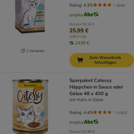
Rating: 4.3/5
(
846
)
Einzeln
30,32 €
25,99 €
4,06 € / kg
24,69 €
2 Varianten
Zum Warenkorb
hinzufügen
Sparpaket Catessy
Häppchen in Sauce oder
Gelee 48 x 400 g
mit Huhn in Gelee
Rating: 4.4/5
(
1061
)
Einzeln
51,96 €