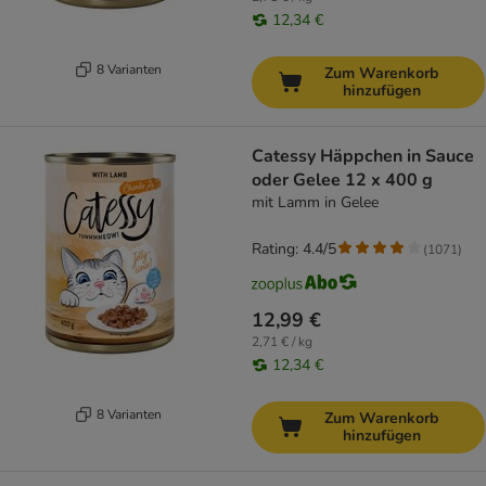
12,34 €
8 Varianten
Zum Warenkorb
hinzufügen
Catessy Häppchen in Sauce
oder Gelee 12 x 400 g
mit Lamm in Gelee
Rating: 4.4/5
(
1071
)
12,99 €
2,71 € / kg
12,34 €
8 Varianten
Zum Warenkorb
hinzufügen