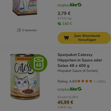
3,79 €
4,74 € / kg
3,60 €
3 Varianten
Zum Warenkorb
hinzufügen
Sparpaket Catessy
Häppchen in Sauce oder
Gelee 48 x 400 g
Mixpaket Sauce (4 Sorten)
Rating: 4.4/5
(
1061
)
Einzeln
51,96 €
45,99 €
2,40 € / kg