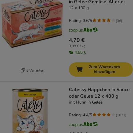
in Gelee Gemüse-Allerlei
12 x 100 g
Rating: 3.6/5
(
36
)
4,79 €
3,99 € / kg
4,55 €
Zum Warenkorb
3 Varianten
hinzufügen
Catessy Häppchen in Sauce
oder Gelee 12 x 400 g
mit Huhn in Gelee
Rating: 4.4/5
(
1071
)