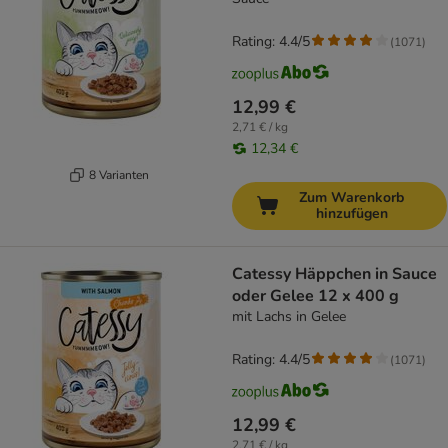
Rating: 4.4/5
(
1071
)
12,99 €
2,71 € / kg
12,34 €
8 Varianten
Zum Warenkorb
hinzufügen
Catessy Häppchen in Sauce
oder Gelee 12 x 400 g
mit Lachs in Gelee
Rating: 4.4/5
(
1071
)
12,99 €
2,71 € / kg