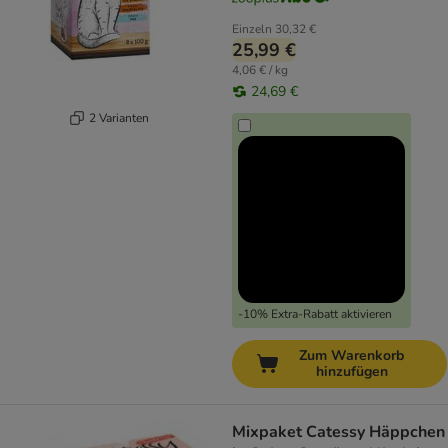
Einzeln
30,32 €
25,99 €
4,06 € / kg
24,69 €
2 Varianten
-10% Extra-Rabatt aktivieren
Zum Warenkorb
hinzufügen
Mixpaket Catessy Häppchen