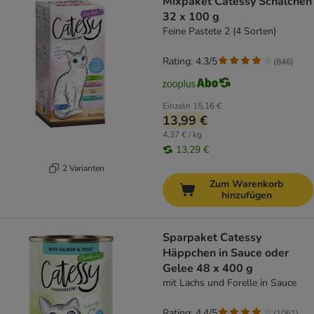
Mixpaket Catessy Schälchen
32 x 100 g
Feine Pastete 2 (4 Sorten)
Rating: 4.3/5
(
846
)
Einzeln
15,16 €
13,99 €
4,37 € / kg
13,29 €
2 Varianten
Zum Warenkorb
hinzufügen
Sparpaket Catessy
Häppchen in Sauce oder
Gelee 48 x 400 g
mit Lachs und Forelle in Sauce
Rating: 4.4/5
(
1061
)