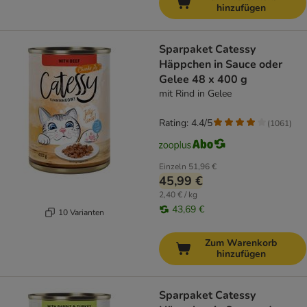
hinzufügen
Sparpaket Catessy
Häppchen in Sauce oder
Gelee 48 x 400 g
mit Rind in Gelee
Rating: 4.4/5
(
1061
)
Einzeln
51,96 €
45,99 €
2,40 € / kg
43,69 €
10 Varianten
Zum Warenkorb
hinzufügen
Sparpaket Catessy