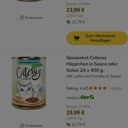
Einzeln
25,98 €
23,99 €
2,50 € / kg
8 Varianten
22,79 €
Zum Warenkorb
hinzufügen
Sparpaket Catessy
Häppchen in Sauce oder
Gelee 24 x 400 g
mit Lachs und Forelle in Sauce
Rating: 4.4/5
(
1062
)
Einzeln
25,98 €
23,99 €
2,50 € / kg
22,79 €
8 Varianten