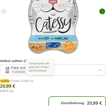
Artikel wählen (3 Varianten)
Gesamtpreis der
gleichen Artikel
Paté mit Kabeljau
bei Einzelkauf
708988.0
-8.66%
Einzeln
22,98 €
20,99 €
6,86 € / kg
20,99 €
Einzellieferung