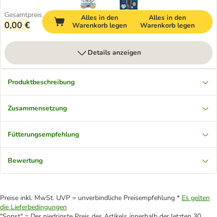
Gesamtpreis
Alles in den
Alles in den
0,00 €
Warenkorb legen
Warenkorb legen
Details anzeigen
Produktbeschreibung
Zusammensetzung
Fütterungsempfehlung
Bewertung
Preise inkl. MwSt. UVP = unverbindliche Preisempfehlung *
Es gelten
die Lieferbedingungen
"Sonst" = Der niedrigste Preis des Artikels innerhalb der letzten 30