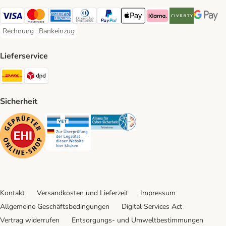
Visa Payment Method
Mastercard Payment Method
American Express Payment Method
Diners Club Payment Method
PayPal Payment Method
Apple Pay Payment Method
Klarna Payment Method
Riverty Payment 
Google P
Rechnung
Bankeinzug
Rechnung Payment Method
Bankeinzug Payment Method
Lieferservice
DHL Shipping Method
DPD Shipping Method
Sicherheit
Security
Security
Security
Kontakt
Versandkosten und Lieferzeit
Impressum
Allgemeine Geschäftsbedingungen
Digital Services Act
Vertrag widerrufen
Entsorgungs- und Umweltbestimmungen