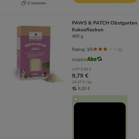
6 Varianten
PAWS & PATCH Obstgarten
Kokosflocken
400 g
Rating: 3/5
(
1
)
UVP
9,95 €
9,79 €
24,47 € / kg
9,30 €