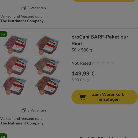
3 Varianten
Verkauf und Versand durch:
The Nutriment Company
Neu
proCani BARF-Paket pur
Rind
50 x 500 g
Not Rated
149,99 €
6,00 € / kg
Zum Warenkorb
hinzufügen
3 Varianten
Verkauf und Versand durch:
The Nutriment Company
Neu