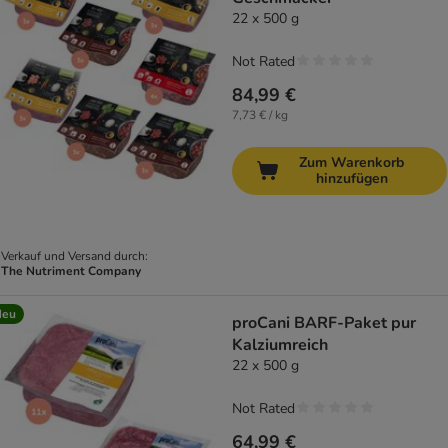
22 x 500 g
Not Rated
84,99 €
7,73 € / kg
Zum Warenkorb
hinzufügen
Verkauf und Versand durch:
The Nutriment Company
Neu
proCani BARF-Paket pur
Kalziumreich
22 x 500 g
Not Rated
64,99 €