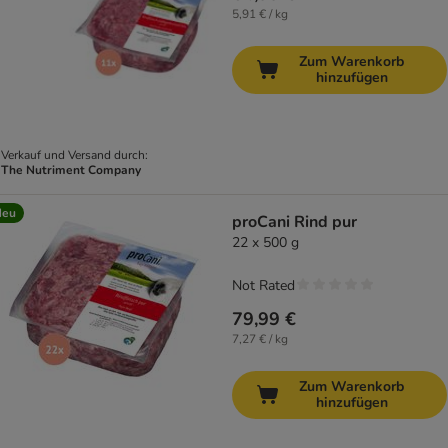
5,91 € / kg
Zum Warenkorb
hinzufügen
Verkauf und Versand durch:
The Nutriment Company
Neu
proCani Rind pur
22 x 500 g
Not Rated
79,99 €
7,27 € / kg
Zum Warenkorb
hinzufügen