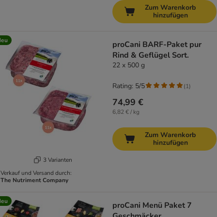
Zum Warenkorb
hinzufügen
Neu
proCani BARF-Paket pur
Rind & Geflügel Sort.
22 x 500 g
Rating: 5/5
(
1
)
74,99 €
6,82 € / kg
Zum Warenkorb
hinzufügen
3 Varianten
Verkauf und Versand durch:
The Nutriment Company
Neu
proCani Menü Paket 7
Geschmäcker