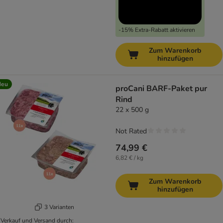
-15% Extra-Rabatt aktivieren
Zum Warenkorb
hinzufügen
Neu
proCani BARF-Paket pur
Rind
22 x 500 g
Not Rated
74,99 €
6,82 € / kg
Zum Warenkorb
hinzufügen
3 Varianten
Verkauf und Versand durch: