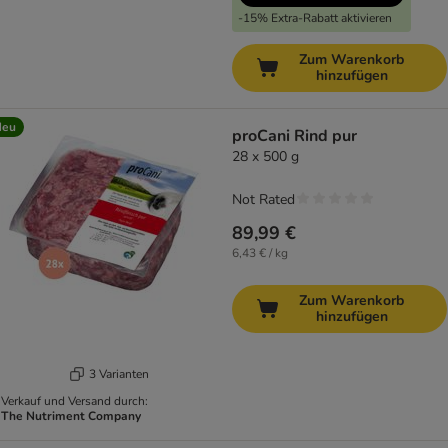
-15% Extra-Rabatt aktivieren
Zum Warenkorb
hinzufügen
Neu
proCani Rind pur
28 x 500 g
Not Rated
89,99 €
6,43 € / kg
Zum Warenkorb
hinzufügen
3 Varianten
Verkauf und Versand durch:
The Nutriment Company