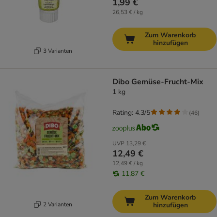
1,99 €
26,53 € / kg
Zum Warenkorb
hinzufügen
3 Varianten
Dibo Gemüse-Frucht-Mix
1 kg
Rating: 4.3/5
(
46
)
UVP
13,29 €
12,49 €
12,49 € / kg
11,87 €
Zum Warenkorb
2 Varianten
hinzufügen