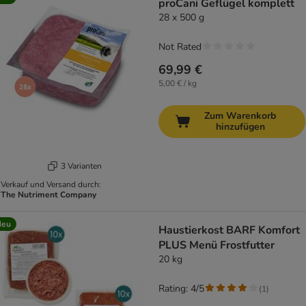
proCani Geflügel komplett
28 x 500 g
Not Rated
69,99 €
5,00 € / kg
Zum Warenkorb
hinzufügen
3 Varianten
Verkauf und Versand durch:
The Nutriment Company
Neu
Haustierkost BARF Komfort
PLUS Menü Frostfutter
20 kg
Rating: 4/5
(
1
)