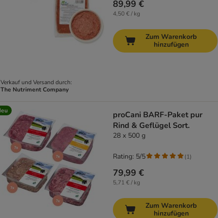
89,99 €
4,50 € / kg
Zum Warenkorb
hinzufügen
Verkauf und Versand durch:
The Nutriment Company
Neu
proCani BARF-Paket pur
Rind & Geflügel Sort.
28 x 500 g
Rating: 5/5
(
1
)
79,99 €
5,71 € / kg
Zum Warenkorb
hinzufügen