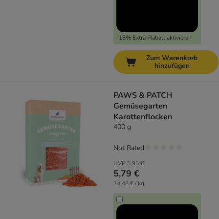
-15% Extra-Rabatt aktivieren
Zum Warenkorb
hinzufügen
PAWS & PATCH
Gemüsegarten
Karottenflocken
400 g
Not Rated
UVP
5,95 €
5,79 €
14,48 € / kg