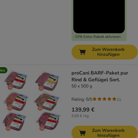
-15% Extra-Rabatt aktivieren
Zum Warenkorb
hinzufügen
Neu
proCani BARF-Paket pur
Rind & Geflügel Sort.
50 x 500 g
Rating: 5/5
(
1
)
139,99 €
5,60 € / kg
Zum Warenkorb
hinzufügen