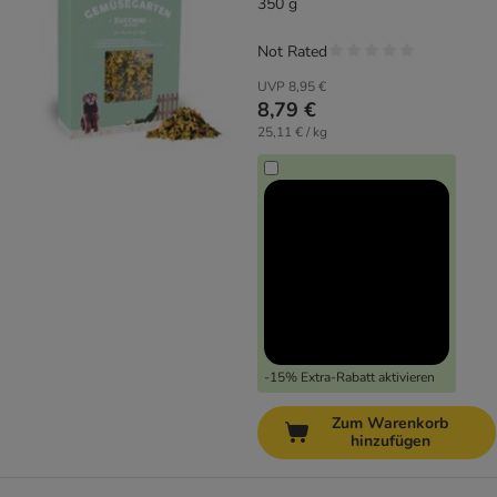
350 g
Not Rated
UVP
8,95 €
8,79 €
25,11 € / kg
-15% Extra-Rabatt aktivieren
Zum Warenkorb
hinzufügen