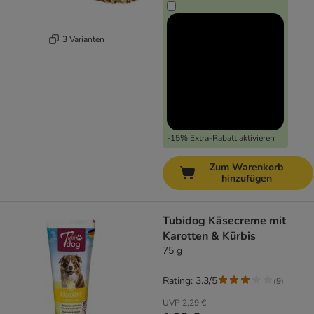
3 Varianten
-15% Extra-Rabatt aktivieren
Zum Warenkorb
hinzufügen
Tubidog Käsecreme mit
Karotten & Kürbis
75 g
Rating: 3.3/5
(
9
)
UVP
2,29 €