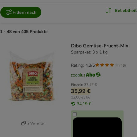
Beliebtheit
Filtern nach
1 - 48 von 405 Produkte
product items have been changed
Dibo Gemüse-Frucht-Mix
Sparpaket: 3 x 1 kg
Rating: 4.3/5
(
46
)
Einzeln
37,47 €
35,99 €
12,00 € / kg
34,19 €
2 Varianten