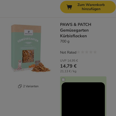
Zum Warenkorb
hinzufügen
PAWS & PATCH
Gemüsegarten
Kürbisflocken
700 g
Not Rated
UVP
14,95 €
14,79 €
21,13 € / kg
2 Varianten