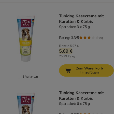
Tubidog Käsecreme mit
Karotten & Kürbis
Sparpaket: 3 x 75 g
Rating: 3.3/5
(
9
)
Einzeln
5,97 €
5,69 €
25,29 € / kg
Zum Warenkorb
hinzufügen
3 Varianten
Tubidog Käsecreme mit
Karotten & Kürbis
Sparpaket: 6 x 75 g