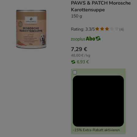
PAWS & PATCH Morosche
Karottensuppe
150 g
Rating: 3.3/5
(
4
)
7,29 €
48,60 € / kg
6,93 €
-15% Extra-Rabatt aktivieren