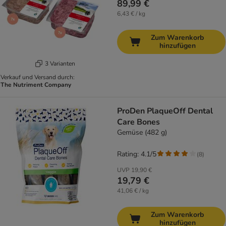
89,99 €
6,43 € / kg
Zum Warenkorb
hinzufügen
3 Varianten
Verkauf und Versand durch:
The Nutriment Company
ProDen PlaqueOff Dental
Care Bones
Gemüse (482 g)
Rating: 4.1/5
(
8
)
UVP
19,90 €
19,79 €
41,06 € / kg
Zum Warenkorb
hinzufügen