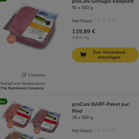
proCani Geflügel komplett
50 x 500 g
Not Rated
119,99 €
4,80 € / kg
Zum Warenkorb
hinzufügen
3 Varianten
Verkauf und Versand durch:
The Nutriment Company
Neu
proCani BARF-Paket pur
Rind
28 x 500 g
Not Rated