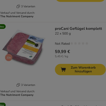
3 Varianten
Verkauf und Versand durch:
The Nutriment Company
Neu
proCani Geflügel komplett
22 x 500 g
Not Rated
59,99 €
5,45 € / kg
Zum Warenkorb
hinzufügen
3 Varianten
Verkauf und Versand durch:
The Nutriment Company
Neu