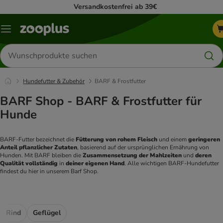
Versandkostenfrei ab 39€
Menü
Produkte
suchen
Hundefutter & Zubehör
BARF & Frostfutter
BARF Shop - BARF & Frostfutter für
Hunde
BARF-Futter bezeichnet die 
Fütterung von rohem Fleisch
 und einem
 geringeren 
Anteil pflanzlicher Zutaten
, basierend auf der ursprünglichen Ernährung von 
Hunden. Mit BARF bleiben die 
Zusammensetzung der Mahlzeiten
 und 
deren 
Qualität vollständig
 in 
deiner eigenen Hand
. Alle wichtigen BARF-Hundefutter 
findest du hier in unserem Barf Shop. 
Rind
Geflügel