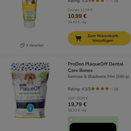
Rating: 3.3/5
(
9
)
Einzeln
11,94 €
10,99 €
24,42 € / kg
Zum Warenkorb
hinzufügen
3 Varianten
ProDen PlaqueOff Dental
Care Bones
Gemüse & Blaubeere Mini (340 g)
Rating: 4.1/5
(
8
)
UVP
19,90 €
19,79 €
58,21 € / kg