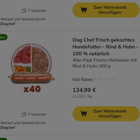
Zum Warenkorb
7 Varianten
hinzufügen
Verkauf und Versand durch:
Dogchef
Neu
Dog Chef Frisch gekochtes
Hundefutter – Rind & Huhn –
100 % natürlich
40er-Pack Frische Mahlzeiten mit
Rind & Huhn 300 g
Not Rated
134,99 €
11,25 € / kg
Zum Warenkorb
7 Varianten
hinzufügen
Verkauf und Versand durch:
Dogchef