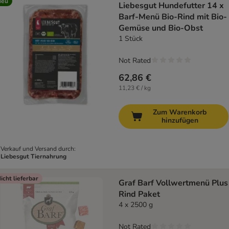
Neu
Liebesgut Hundefutter 14 x
Barf-Menü Bio-Rind mit Bio-
Gemüse und Bio-Obst
1 Stück
Not Rated
62,86 €
11,23 € / kg
Zum Warenkorb
hinzufügen
Verkauf und Versand durch:
Liebesgut Tiernahrung
icht lieferbar
Graf Barf Vollwertmenü Plus
Rind Paket
4 x 2500 g
Not Rated