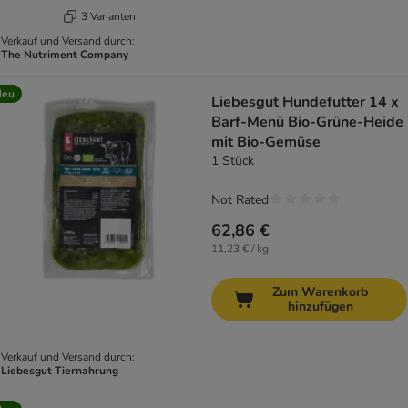
3 Varianten
Verkauf und Versand durch:
The Nutriment Company
Neu
Liebesgut Hundefutter 14 x
Barf-Menü Bio-Grüne-Heide
mit Bio-Gemüse
1 Stück
Not Rated
62,86 €
11,23 € / kg
Zum Warenkorb
hinzufügen
Verkauf und Versand durch:
Liebesgut Tiernahrung