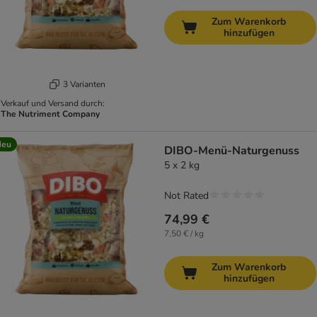
Zum Warenkorb
hinzufügen
3 Varianten
Verkauf und Versand durch:
The Nutriment Company
Neu
DIBO-Menü-Naturgenuss
5 x 2 kg
Not Rated
74,99 €
7,50 € / kg
Zum Warenkorb
hinzufügen