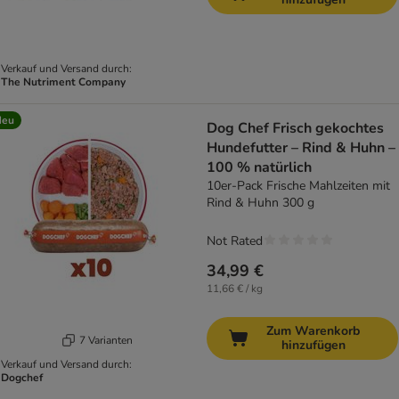
Verkauf und Versand durch:
The Nutriment Company
Neu
Dog Chef Frisch gekochtes
Hundefutter – Rind & Huhn –
100 % natürlich
10er-Pack Frische Mahlzeiten mit
Rind & Huhn 300 g
Not Rated
34,99 €
11,66 € / kg
Zum Warenkorb
7 Varianten
hinzufügen
Verkauf und Versand durch:
Dogchef