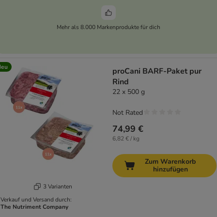
Mehr als 8.000 Markenprodukte für dich
Neu
proCani BARF-Paket pur
Rind
22 x 500 g
Not Rated
74,99 €
6,82 € / kg
Zum Warenkorb
hinzufügen
3 Varianten
Verkauf und Versand durch:
The Nutriment Company