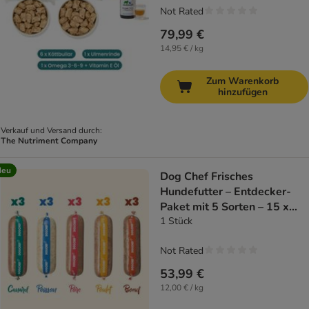
Not Rated
79,99 €
14,95 € / kg
Zum Warenkorb
hinzufügen
Verkauf und Versand durch:
The Nutriment Company
Neu
Dog Chef Frisches
Hundefutter – Entdecker-
Paket mit 5 Sorten – 15 x
300 g
1 Stück
Not Rated
53,99 €
12,00 € / kg