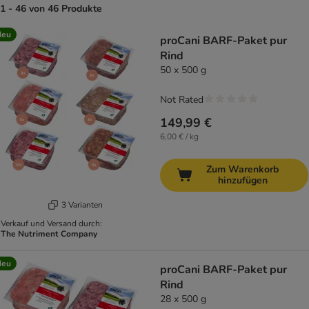
1 - 46 von 46 Produkte
product items have been changed
Neu
proCani BARF-Paket pur
Rind
50 x 500 g
Not Rated
149,99 €
6,00 € / kg
Zum Warenkorb
hinzufügen
3 Varianten
Verkauf und Versand durch:
The Nutriment Company
Neu
proCani BARF-Paket pur
Rind
28 x 500 g