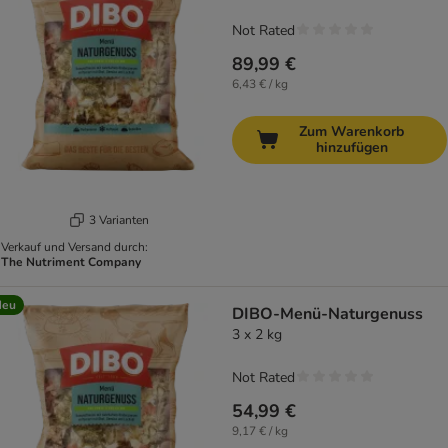
Not Rated
89,99 €
6,43 € / kg
Zum Warenkorb
hinzufügen
3 Varianten
Verkauf und Versand durch:
The Nutriment Company
Neu
DIBO-Menü-Naturgenuss
3 x 2 kg
Not Rated
54,99 €
9,17 € / kg