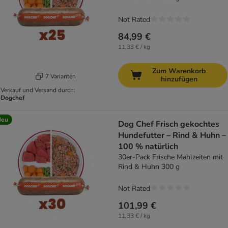
Not Rated
84,99 €
11,33 € / kg
Zum Warenkorb
7 Varianten
hinzufügen
Verkauf und Versand durch:
Dogchef
Neu
Dog Chef Frisch gekochtes
Hundefutter – Rind & Huhn –
100 % natürlich
30er-Pack Frische Mahlzeiten mit
Rind & Huhn 300 g
Not Rated
101,99 €
11,33 € / kg