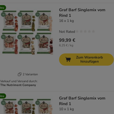
Neu
Graf Barf Singlemix vom
Rind 1
16 x 1 kg
Not Rated
99,99 €
6,25 € / kg
Zum Warenkorb
hinzufügen
2 Varianten
Verkauf und Versand durch:
The Nutriment Company
Neu
Graf Barf Singlemix vom
Rind 1
10 x 1 kg