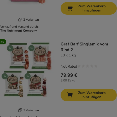
Zum Warenkorb
hinzufügen
2 Varianten
Verkauf und Versand durch:
The Nutriment Company
Neu
Graf Barf Singlemix vom
Rind 2
10 x 1 kg
Not Rated
79,99 €
8,00 € / kg
Zum Warenkorb
hinzufügen
2 Varianten