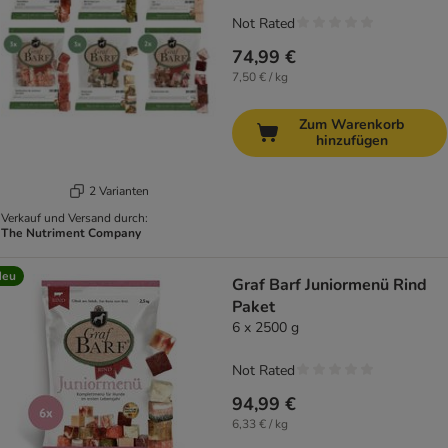
Not Rated
74,99 €
7,50 € / kg
Zum Warenkorb
hinzufügen
2 Varianten
Verkauf und Versand durch:
The Nutriment Company
Neu
Graf Barf Juniormenü Rind
Paket
6 x 2500 g
Not Rated
94,99 €
6,33 € / kg