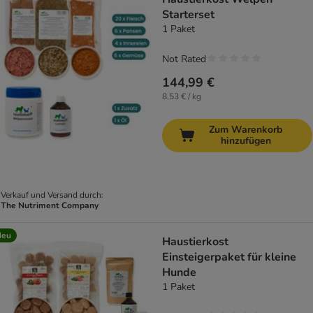
Starterset
1 Paket
Not Rated
144,99 €
8,53 € / kg
Zum Warenkorb
hinzufügen
Verkauf und Versand durch:
The Nutriment Company
Neu
Haustierkost
Einsteigerpaket für kleine
Hunde
1 Paket