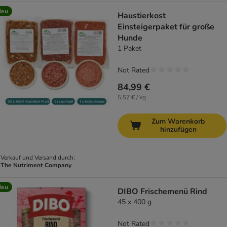
Neu
Haustierkost
Einsteigerpaket für große
Hunde
1 Paket
Not Rated
84,99 €
5,57 € / kg
Zum Warenkorb
hinzufügen
Verkauf und Versand durch:
The Nutriment Company
Neu
DIBO Frischemenü Rind
45 x 400 g
Not Rated