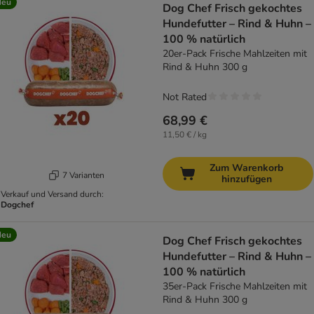
Neu
Dog Chef Frisch gekochtes
Hundefutter – Rind & Huhn –
100 % natürlich
20er-Pack Frische Mahlzeiten mit
Rind & Huhn 300 g
Not Rated
68,99 €
11,50 € / kg
Zum Warenkorb
7 Varianten
hinzufügen
Verkauf und Versand durch:
Dogchef
Neu
Dog Chef Frisch gekochtes
Hundefutter – Rind & Huhn –
100 % natürlich
35er-Pack Frische Mahlzeiten mit
Rind & Huhn 300 g