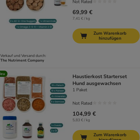
Not Rated
69,99 €
7,41 € / kg
Zum Warenkorb
hinzufügen
Verkauf und Versand durch:
The Nutriment Company
Neu
Haustierkost Starterset
Hund ausgewachsen
1 Paket
Not Rated
104,99 €
5,83 € / kg
Zum Warenkorb
hinzufügen