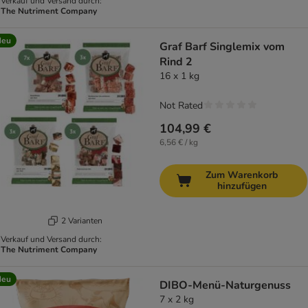
Verkauf und Versand durch:
The Nutriment Company
Neu
Graf Barf Singlemix vom
Rind 2
16 x 1 kg
Not Rated
104,99 €
6,56 € / kg
Zum Warenkorb
hinzufügen
2 Varianten
Verkauf und Versand durch:
The Nutriment Company
Neu
DIBO-Menü-Naturgenuss
7 x 2 kg