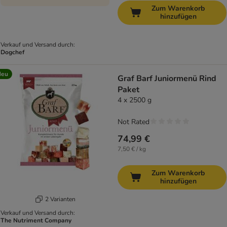
Zum Warenkorb
hinzufügen
Verkauf und Versand durch:
Dogchef
Neu
Graf Barf Juniormenü Rind
Paket
4 x 2500 g
Not Rated
74,99 €
7,50 € / kg
Zum Warenkorb
hinzufügen
2 Varianten
Verkauf und Versand durch:
The Nutriment Company