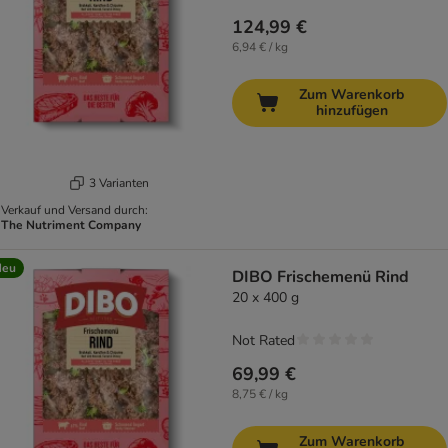
124,99 €
6,94 € / kg
Zum Warenkorb
hinzufügen
3 Varianten
Verkauf und Versand durch:
The Nutriment Company
Neu
DIBO Frischemenü Rind
20 x 400 g
Not Rated
69,99 €
8,75 € / kg
Zum Warenkorb