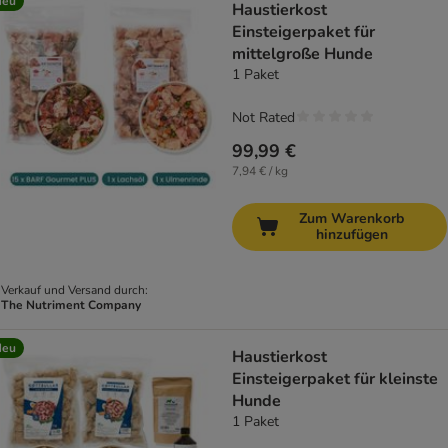
Neu
Haustierkost
Einsteigerpaket für
mittelgroße Hunde
1 Paket
Not Rated
99,99 €
7,94 € / kg
Zum Warenkorb
hinzufügen
Verkauf und Versand durch:
The Nutriment Company
Neu
Haustierkost
Einsteigerpaket für kleinste
Hunde
1 Paket