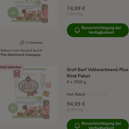
74,99 €
7,50 € / kg
Benachrichtigung bei
Verfügbarkeit
2 Varianten
Verkauf und Versand durch:
The Nutriment Company
icht lieferbar
Graf Barf Vollwertmenü Plus
Rind Paket
6 x 2500 g
Not Rated
94,99 €
6,33 € / kg
Benachrichtigung bei
Verfügbarkeit