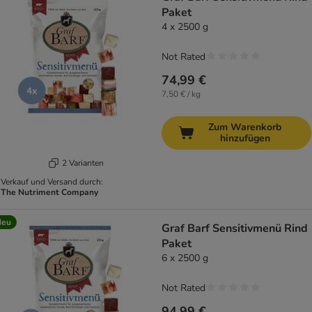
Paket
4 x 2500 g
Not Rated
74,99 €
7,50 € / kg
Zum Warenkorb
hinzufügen
2 Varianten
Verkauf und Versand durch:
The Nutriment Company
Neu
Graf Barf Sensitivmenü Rind
Paket
6 x 2500 g
Not Rated
94,99 €