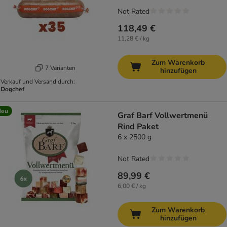
Not Rated
118,49 €
11,28 € / kg
Zum Warenkorb
7 Varianten
hinzufügen
Verkauf und Versand durch:
Dogchef
Neu
Graf Barf Vollwertmenü
Rind Paket
6 x 2500 g
Not Rated
89,99 €
6,00 € / kg
Zum Warenkorb
hinzufügen