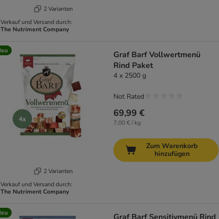
2 Varianten
Verkauf und Versand durch:
The Nutriment Company
Neu
Graf Barf Vollwertmenü
Rind Paket
4 x 2500 g
Not Rated
69,99 €
7,00 € / kg
Zum Warenkorb
hinzufügen
2 Varianten
Verkauf und Versand durch:
The Nutriment Company
Neu
Graf Barf Sensitivmenü Rind