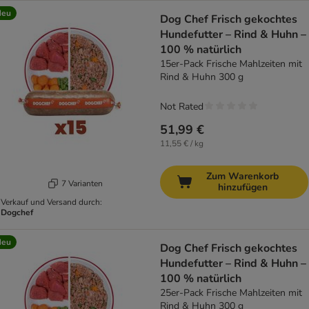
Neu
Dog Chef Frisch gekochtes
Hundefutter – Rind & Huhn –
100 % natürlich
15er-Pack Frische Mahlzeiten mit
Rind & Huhn 300 g
Not Rated
51,99 €
11,55 € / kg
Zum Warenkorb
7 Varianten
hinzufügen
Verkauf und Versand durch:
Dogchef
Neu
Dog Chef Frisch gekochtes
Hundefutter – Rind & Huhn –
100 % natürlich
25er-Pack Frische Mahlzeiten mit
Rind & Huhn 300 g