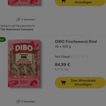
hinzufügen
3 Varianten
Verkauf und Versand durch:
The Nutriment Company
Neu
DIBO Frischemenü Rind
26 x 400 g
Not Rated
84,99 €
8,17 € / kg
Zum Warenkorb
hinzufügen
3 Varianten