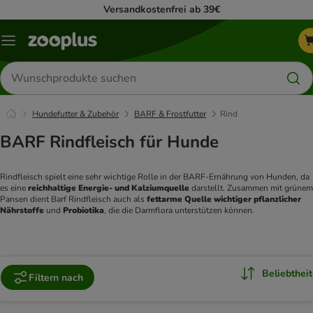
Versandkostenfrei ab 39€
Menü
Produkte
suchen
Hundefutter & Zubehör
BARF & Frostfutter
Rind
BARF Rindfleisch für Hunde
Rindfleisch spielt eine sehr wichtige Rolle in der BARF-Ernährung von Hunden, da 
es eine 
reichhaltige Energie- und Kalziumquelle 
darstellt. Zusammen mit grünem 
Pansen dient Barf Rindfleisch auch als 
fettarme Quelle wichtiger pflanzlicher 
Nährstoffe 
und 
Probiotika
, die die Darmflora unterstützen können. 
Beliebtheit
Filtern nach