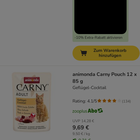
-10% Extra-Rabatt aktivieren
Zum Warenkorb
hinzufügen
animonda Carny Pouch 12 x
85 g
Geflügel-Cocktail
Rating: 4.1/5
(
134
)
UVP
14,28 €
9,69 €
9,50 € / kg