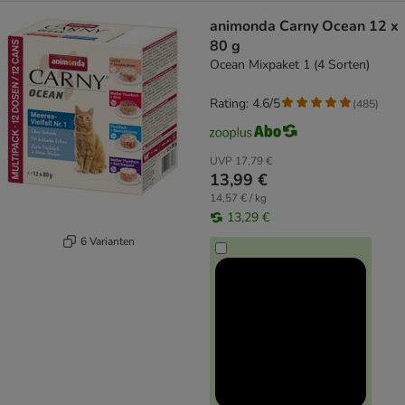
animonda Carny Ocean 12 x
80 g
Ocean Mixpaket 1 (4 Sorten)
Rating: 4.6/5
(
485
)
UVP
17,79 €
13,99 €
14,57 € / kg
13,29 €
6 Varianten