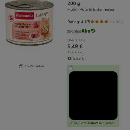
200 g
Huhn, Pute & Entenherzen
Rating: 4.1/5
(
3192
)
UVP
7,74 €
5,49 €
4,58 € / kg
5,22 €
16 Varianten
-10% Extra-Rabatt aktivieren