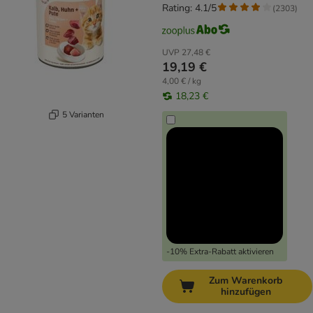
Rating: 4.1/5
(
2303
)
UVP
27,48 €
19,19 €
4,00 € / kg
18,23 €
5 Varianten
-10% Extra-Rabatt aktivieren
Zum Warenkorb
hinzufügen