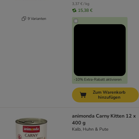
3,37 € / kg
15,38 €
9 Varianten
-10% Extra-Rabatt aktivieren
Zum Warenkorb
hinzufügen
animonda Carny Kitten 12 x
400 g
Kalb, Huhn & Pute