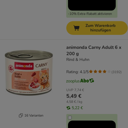
-10% Extra-Rabatt aktivieren
Zum Warenkorb
hinzufügen
animonda Carny Adult 6 x
200 g
Rind & Huhn
Rating: 4.1/5
(
3192
)
UVP
7,74 €
5,49 €
4,58 € / kg
5,22 €
16 Varianten