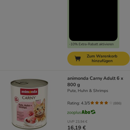
-10% Extra-Rabatt aktivieren
Zum Warenkorb
hinzufügen
animonda Carny Adult 6 x
800 g
Pute, Huhn & Shrimps
Rating: 4.3/5
(
886
)
UVP
23,94 €
16,19 €