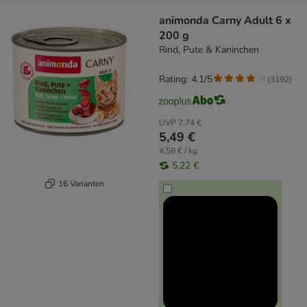
animonda Carny Adult 6 x
200 g
Rind, Pute & Kaninchen
Rating: 4.1/5
(
3192
)
UVP
7,74 €
5,49 €
4,58 € / kg
5,22 €
16 Varianten