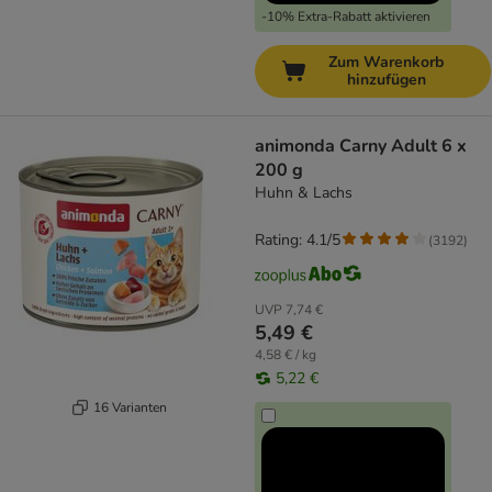
-10% Extra-Rabatt aktivieren
Zum Warenkorb
hinzufügen
animonda Carny Adult 6 x
200 g
Huhn & Lachs
Rating: 4.1/5
(
3192
)
UVP
7,74 €
5,49 €
4,58 € / kg
5,22 €
16 Varianten