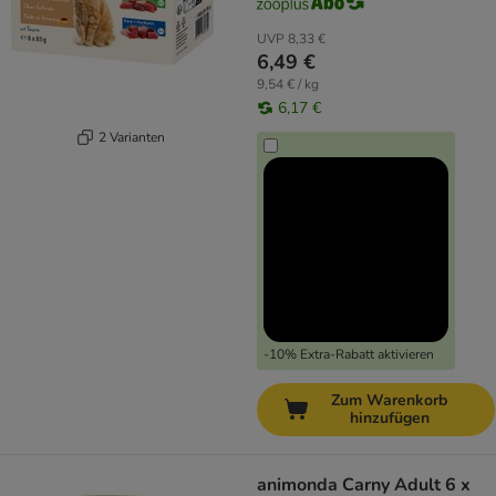
UVP
8,33 €
6,49 €
9,54 € / kg
6,17 €
2 Varianten
-10% Extra-Rabatt aktivieren
Zum Warenkorb
hinzufügen
animonda Carny Adult 6 x