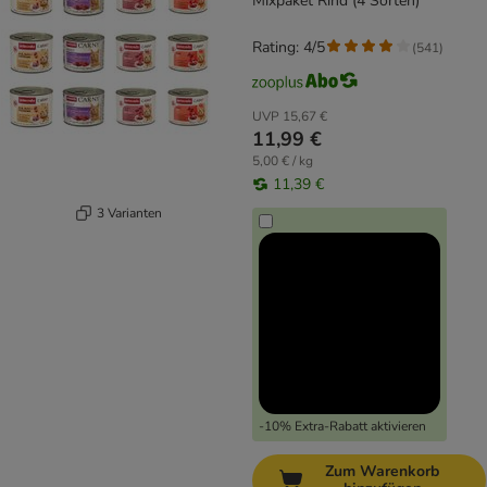
Mixpaket Rind (4 Sorten)
Rating: 4/5
(
541
)
UVP
15,67 €
11,99 €
5,00 € / kg
11,39 €
3 Varianten
-10% Extra-Rabatt aktivieren
Zum Warenkorb