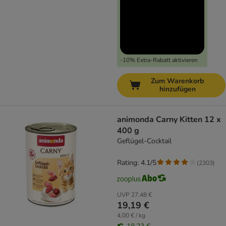
-10% Extra-Rabatt aktivieren
Zum Warenkorb
hinzufügen
animonda Carny Kitten 12 x
400 g
Geflügel-Cocktail
Rating: 4.1/5
(
2303
)
UVP
27,48 €
19,19 €
4,00 € / kg