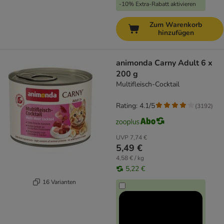
-10% Extra-Rabatt aktivieren
Zum Warenkorb
hinzufügen
animonda Carny Adult 6 x
200 g
Multifleisch-Cocktail
Rating: 4.1/5
(
3192
)
UVP
7,74 €
5,49 €
4,58 € / kg
5,22 €
16 Varianten