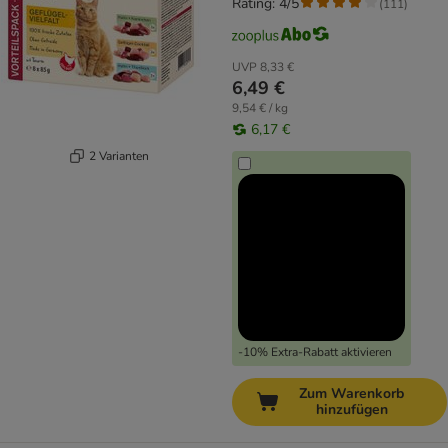
Rating: 4/5
(
111
)
UVP
8,33 €
6,49 €
9,54 € / kg
6,17 €
2 Varianten
-10% Extra-Rabatt aktivieren
Zum Warenkorb
hinzufügen