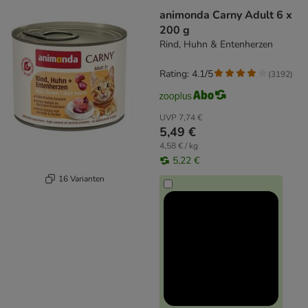
animonda Carny Adult 6 x
200 g
Rind, Huhn & Entenherzen
Rating: 4.1/5
(
3192
)
UVP
7,74 €
5,49 €
4,58 € / kg
5,22 €
16 Varianten