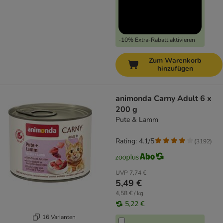
-10% Extra-Rabatt aktivieren
Zum Warenkorb
hinzufügen
animonda Carny Adult 6 x
200 g
Pute & Lamm
Rating: 4.1/5
(
3192
)
UVP
7,74 €
5,49 €
4,58 € / kg
5,22 €
16 Varianten