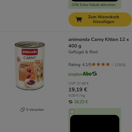
-10% Extra-Rabatt aktivieren
Zum Warenkorb
hinzufügen
animonda Carny Kitten 12 x
400 g
Geflügel & Rind
Rating: 4.1/5
(
2303
)
UVP
27,48 €
19,19 €
4,00 € / kg
18,23 €
5 Varianten