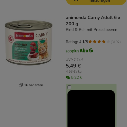
hinzufügen
animonda Carny Adult 6 x
200 g
Rind & Reh mit Preiselbeeren
Rating: 4.1/5
(
3192
)
UVP
7,74 €
5,49 €
4,58 € / kg
5,22 €
16 Varianten