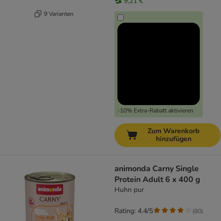
9,21 €
9 Varianten
-10% Extra-Rabatt aktivieren
Zum Warenkorb
hinzufügen
animonda Carny Single
Protein Adult 6 x 400 g
Huhn pur
Rating: 4.4/5
(
80
)