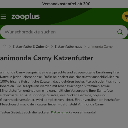
Versandkostenfrei ab 39€
Menü
Produkte
suchen
Katzenfutter & Zubehör
Katzenfutter nass
animonda Carny
animonda Carny Katzenfutter
animonda Carny verspricht eine artgerechte und ausgewogene Ernährung Ihrer 
Katze in jeder Lebensphase. Dafür beinhaltet das Nassfutter ausschließlich zu 
100% frische fleischliche Zutaten, dazu gehören bestes Fleisch oder Fisch und 
Innereien. Die Rezepturen werden mit lebenswichtigen Vitaminen sowie 
Mineralstoffen ergänzt, um eine ganzheitliche Versorgung Ihrer Samtpfote 
sicherzustellen. Auf unnötige Zusätze, wie Zucker, Getreide, Soja und 
Geschmacksverstärker, wird komplett verzichtet. Ein unverfälschter, herzhafter 
Fleischgeschmack, den Katzen lieben - dafür steht Animonda Carny.
Testen Sie jetzt auch die leckeren 
Katzensnacks 
von animonda!