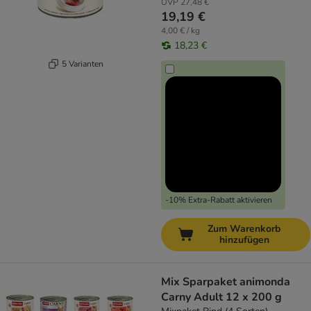
UVP
27,48 €
19,19 €
4,00 € / kg
18,23 €
5 Varianten
-10% Extra-Rabatt aktivieren
Zum Warenkorb
hinzufügen
Mix Sparpaket animonda
Carny Adult 12 x 200 g