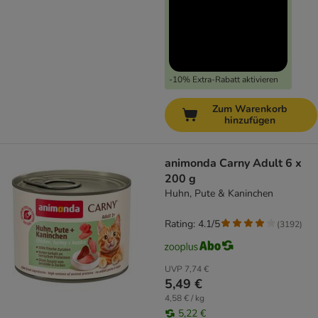
-10% Extra-Rabatt aktivieren
Zum Warenkorb
hinzufügen
animonda Carny Adult 6 x
200 g
Huhn, Pute & Kaninchen
Rating: 4.1/5
(
3192
)
UVP
7,74 €
5,49 €
4,58 € / kg
5,22 €