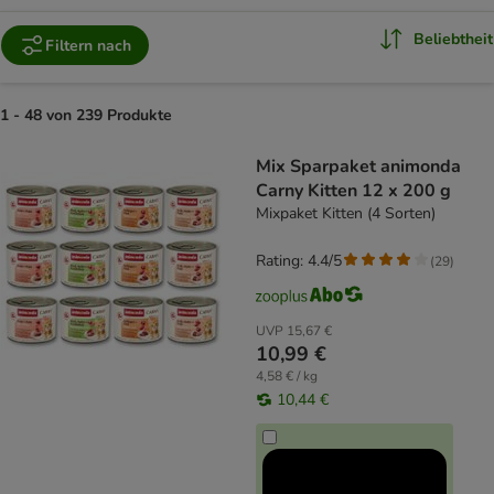
Beliebtheit
Filtern nach
1 - 48 von 239 Produkte
product items have been changed
Mix Sparpaket animonda
Carny Kitten 12 x 200 g
Mixpaket Kitten (4 Sorten)
Rating: 4.4/5
(
29
)
UVP
15,67 €
10,99 €
4,58 € / kg
10,44 €