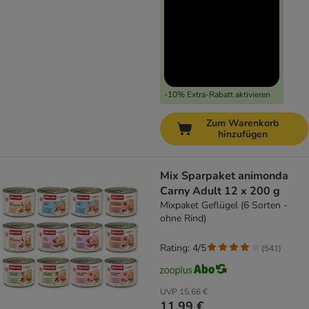
-10% Extra-Rabatt aktivieren
Zum Warenkorb
hinzufügen
Mix Sparpaket animonda
Carny Adult 12 x 200 g
Mixpaket Geflügel (6 Sorten -
ohne Rind)
Rating: 4/5
(
541
)
UVP
15,66 €
11,99 €