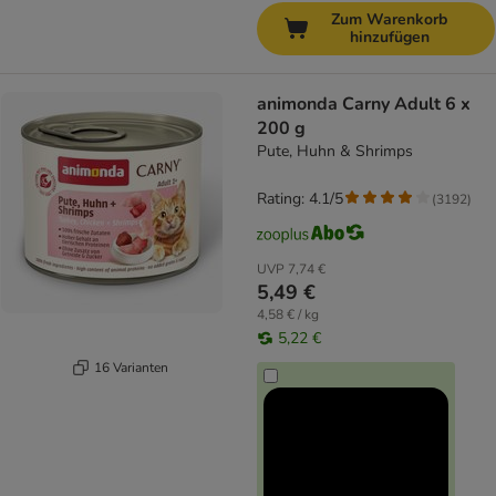
Zum Warenkorb
hinzufügen
animonda Carny Adult 6 x
200 g
Pute, Huhn & Shrimps
Rating: 4.1/5
(
3192
)
UVP
7,74 €
5,49 €
4,58 € / kg
5,22 €
16 Varianten