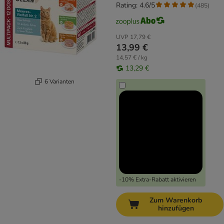
Rating: 4.6/5
(
485
)
UVP
17,79 €
13,99 €
14,57 € / kg
13,29 €
6 Varianten
-10% Extra-Rabatt aktivieren
Zum Warenkorb
hinzufügen