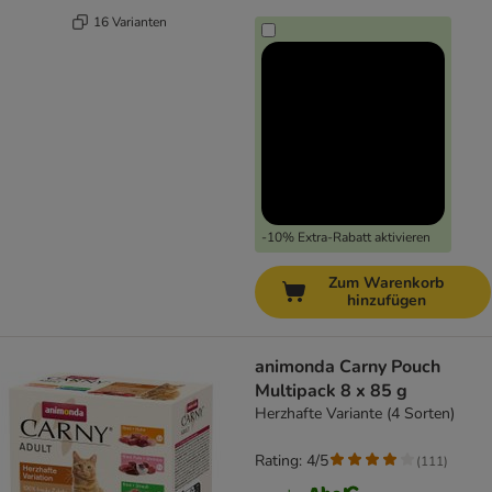
16 Varianten
-10% Extra-Rabatt aktivieren
Zum Warenkorb
hinzufügen
animonda Carny Pouch
Multipack 8 x 85 g
Herzhafte Variante (4 Sorten)
Rating: 4/5
(
111
)