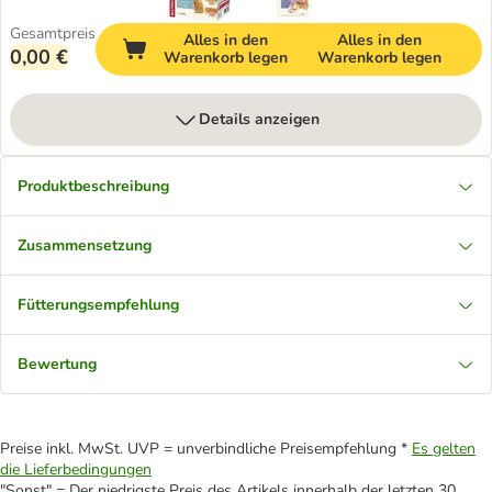
Gesamtpreis
Alles in den
Alles in den
0,00 €
Warenkorb legen
Warenkorb legen
Details anzeigen
Produktbeschreibung
Zusammensetzung
Fütterungsempfehlung
Bewertung
Preise inkl. MwSt. UVP = unverbindliche Preisempfehlung *
Es gelten
die Lieferbedingungen
"Sonst" = Der niedrigste Preis des Artikels innerhalb der letzten 30