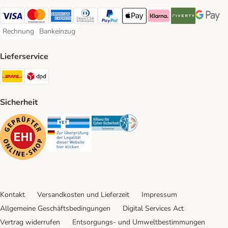
Visa Payment Method
Mastercard Payment Method
American Express Payment Method
Diners Club Payment Method
PayPal Payment Method
Apple Pay Payment Method
Klarna Payment Method
Riverty Payment 
Google P
Rechnung
Bankeinzug
Rechnung Payment Method
Bankeinzug Payment Method
Lieferservice
DHL Shipping Method
DPD Shipping Method
Sicherheit
Security
Security
Security
Kontakt
Versandkosten und Lieferzeit
Impressum
Allgemeine Geschäftsbedingungen
Digital Services Act
Vertrag widerrufen
Entsorgungs- und Umweltbestimmungen