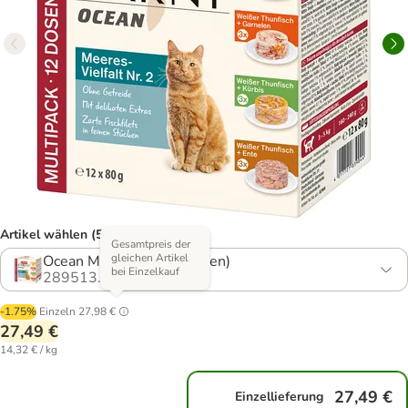
Artikel wählen (5 Varianten)
Gesamtpreis der
gleichen Artikel
Ocean Mixpaket 2 (4 Sorten)
bei Einzelkauf
289513.11
-1.75%
Einzeln
27,98 €
27,49 €
14,32 € / kg
27,49 €
Einzellieferung