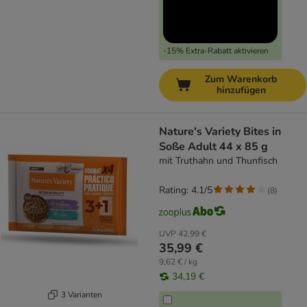
-15% Extra-Rabatt aktivieren
Zum Warenkorb
hinzufügen
Nature's Variety Bites in
Soße Adult 44 x 85 g
mit Truthahn und Thunfisch
Rating: 4.1/5
(
8
)
UVP
42,99 €
35,99 €
9,62 € / kg
34,19 €
3 Varianten