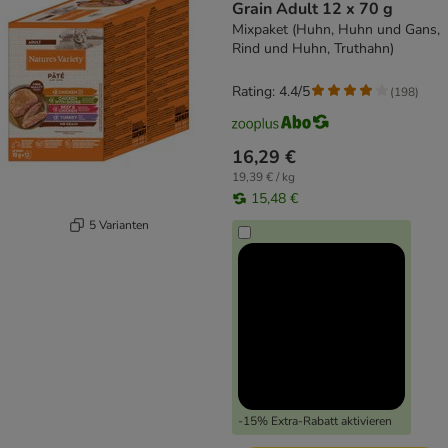
Grain Adult 12 x 70 g
Mixpaket (Huhn, Huhn und Gans,
Rind und Huhn, Truthahn)
Rating: 4.4/5
(
198
)
16,29 €
19,39 € / kg
15,48 €
5 Varianten
-15% Extra-Rabatt aktivieren