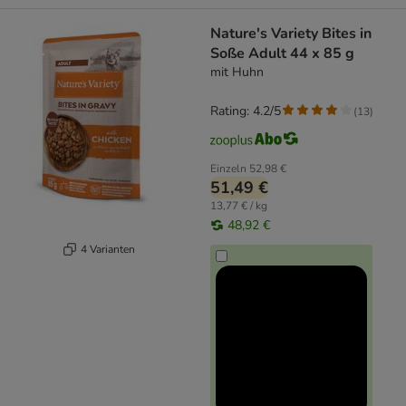
Nature's Variety Bites in
Soße Adult 44 x 85 g
mit Huhn
Rating: 4.2/5
(
13
)
Einzeln
52,98 €
51,49 €
13,77 € / kg
48,92 €
4 Varianten