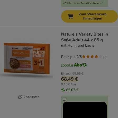
-20% Extra-Rabatt aktivieren
Zum Warenkorb
hinzufügen
Nature's Variety Bites in
Soße Adult 44 x 85 g
mit Huhn und Lachs
Rating: 4.2/5
(
9
)
Einzeln
69,98 €
68,49 €
9,16 € / kg
65,07 €
2 Varianten