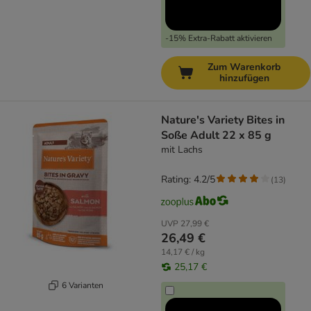
-15% Extra-Rabatt aktivieren
Zum Warenkorb
hinzufügen
Nature's Variety Bites in
Soße Adult 22 x 85 g
mit Lachs
Rating: 4.2/5
(
13
)
UVP
27,99 €
26,49 €
14,17 € / kg
25,17 €
6 Varianten