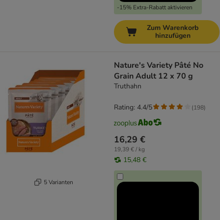
-15% Extra-Rabatt aktivieren
Zum Warenkorb
hinzufügen
Nature's Variety Pâté No
Grain Adult 12 x 70 g
Truthahn
Rating: 4.4/5
(
198
)
16,29 €
19,39 € / kg
15,48 €
5 Varianten