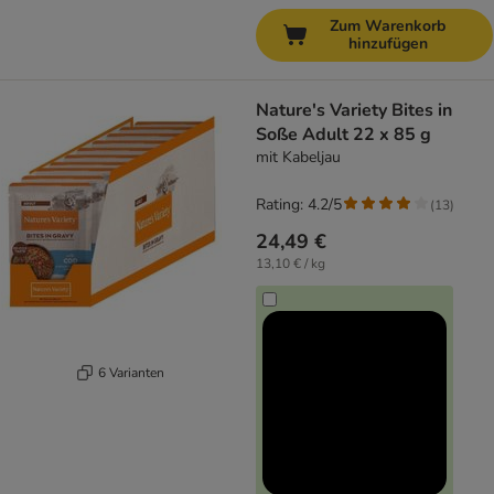
Zum Warenkorb
hinzufügen
Nature's Variety Bites in
Soße Adult 22 x 85 g
mit Kabeljau
Rating: 4.2/5
(
13
)
24,49 €
13,10 € / kg
6 Varianten