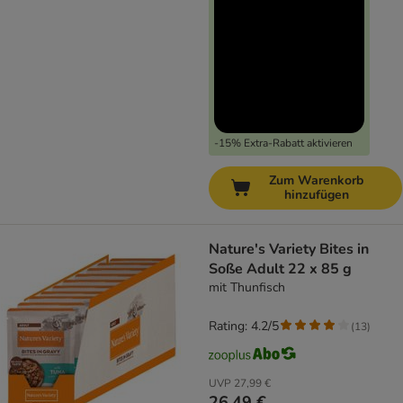
-15% Extra-Rabatt aktivieren
Zum Warenkorb
hinzufügen
Nature's Variety Bites in
Soße Adult 22 x 85 g
mit Thunfisch
Rating: 4.2/5
(
13
)
UVP
27,99 €
26,49 €