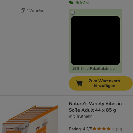
48,92 €
4 Varianten
-15% Extra-Rabatt aktivieren
Zum Warenkorb
hinzufügen
Nature's Variety Bites in
Soße Adult 44 x 85 g
mit Truthahn
Rating: 4.2/5
(
13
)