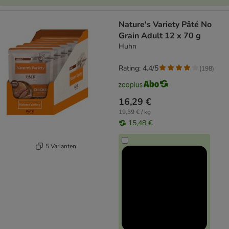
Nature's Variety Pâté No
Grain Adult 12 x 70 g
Huhn
Rating: 4.4/5
(
198
)
16,29 €
19,39 € / kg
15,48 €
5 Varianten