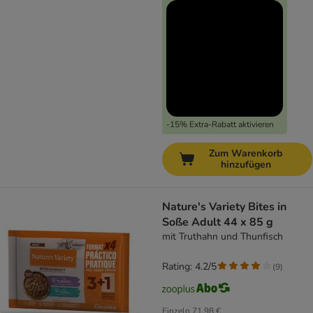
-15% Extra-Rabatt aktivieren
Zum Warenkorb
hinzufügen
Nature's Variety Bites in
Soße Adult 44 x 85 g
mit Truthahn und Thunfisch
Rating: 4.2/5
(
9
)
Einzeln
71,98 €