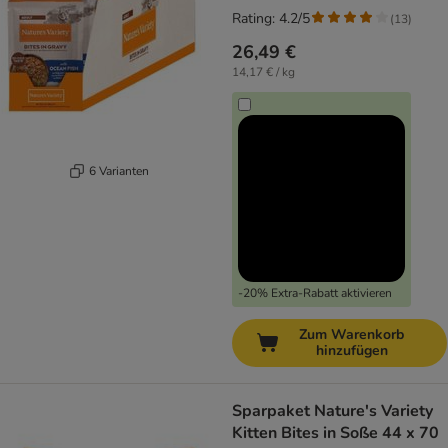
Rating: 4.2/5
(
13
)
26,49 €
14,17 € / kg
6 Varianten
-20% Extra-Rabatt aktivieren
Zum Warenkorb
hinzufügen
Sparpaket Nature's Variety
Kitten Bites in Soße 44 x 70