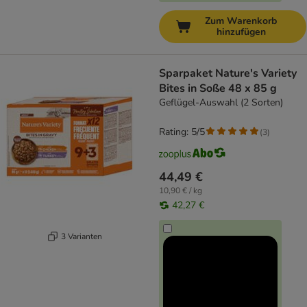
Zum Warenkorb
hinzufügen
Sparpaket Nature's Variety
Bites in Soße 48 x 85 g
Geflügel-Auswahl (2 Sorten)
Rating: 5/5
(
3
)
44,49 €
10,90 € / kg
42,27 €
3 Varianten