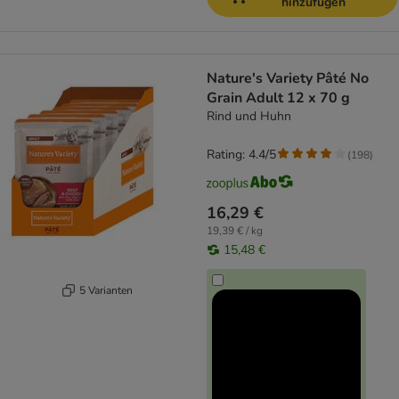
hinzufügen
Nature's Variety Pâté No
Grain Adult 12 x 70 g
Rind und Huhn
Rating: 4.4/5
(
198
)
16,29 €
19,39 € / kg
15,48 €
5 Varianten