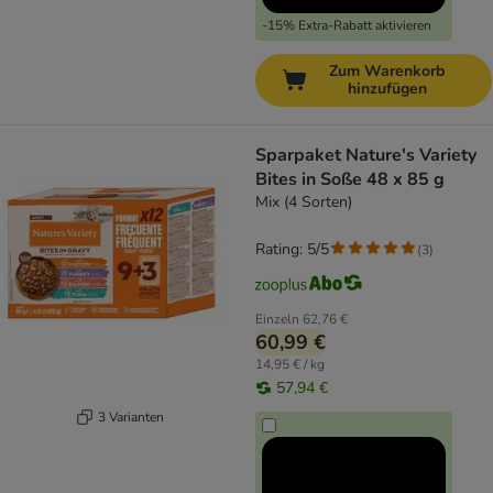
-15% Extra-Rabatt aktivieren
Zum Warenkorb
hinzufügen
Sparpaket Nature's Variety
Bites in Soße 48 x 85 g
Mix (4 Sorten)
Rating: 5/5
(
3
)
Einzeln
62,76 €
60,99 €
14,95 € / kg
57,94 €
3 Varianten