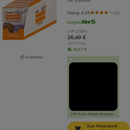
mit Truthahn
Rating: 4.2/5
(
13
)
UVP
27,99 €
26,49 €
14,17 € / kg
25,17 €
6 Varianten
-15% Extra-Rabatt aktivieren
Zum Warenkorb