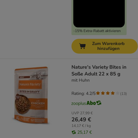
-15% Extra-Rabatt aktivieren
Zum Warenkorb
hinzufügen
Nature's Variety Bites in
Soße Adult 22 x 85 g
mit Huhn
Rating: 4.2/5
(
13
)
UVP
27,99 €
26,49 €
14,17 € / kg
25,17 €