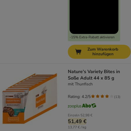
-15% Extra-Rabatt aktivieren
Zum Warenkorb
hinzufügen
Nature's Variety Bites in
Soße Adult 44 x 85 g
mit Thunfisch
Rating: 4.2/5
(
13
)
Einzeln
52,98 €
51,49 €
13,77 € / kg