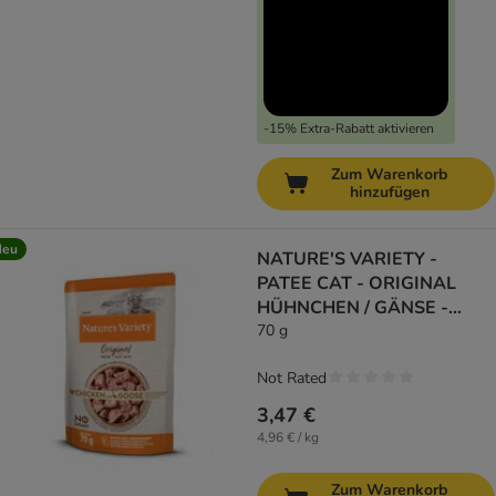
-15% Extra-Rabatt aktivieren
Zum Warenkorb
hinzufügen
Neu
NATURE'S VARIETY -
PATEE CAT - ORIGINAL
HÜHNCHEN / GÄNSE -
NATURVARIETÄT
70 g
Not Rated
3,47 €
4,96 € / kg
Zum Warenkorb