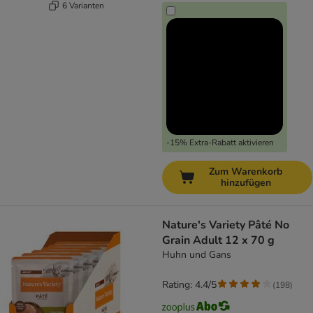
6 Varianten
-15% Extra-Rabatt aktivieren
Zum Warenkorb
hinzufügen
Nature's Variety Pâté No
Grain Adult 12 x 70 g
Huhn und Gans
Rating: 4.4/5
(
198
)