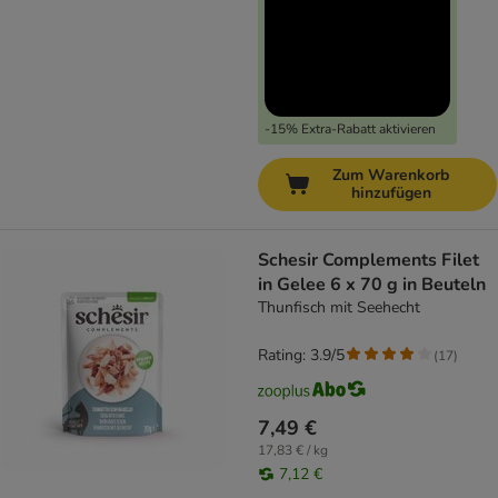
-15% Extra-Rabatt aktivieren
Zum Warenkorb
hinzufügen
Schesir Complements Filet
in Gelee 6 x 70 g in Beuteln
Thunfisch mit Seehecht
Rating: 3.9/5
(
17
)
7,49 €
17,83 € / kg
7,12 €