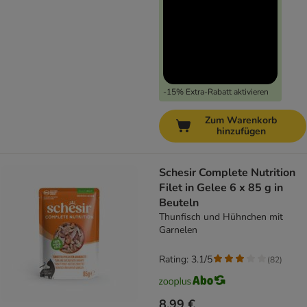
-15% Extra-Rabatt aktivieren
Zum Warenkorb
hinzufügen
Schesir Complete Nutrition
Filet in Gelee 6 x 85 g in
Beuteln
Thunfisch und Hühnchen mit
Garnelen
Rating: 3.1/5
(
82
)
8,99 €