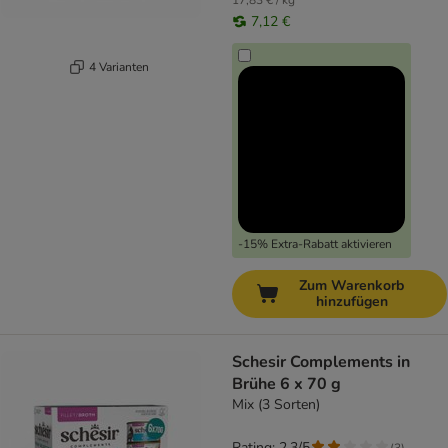
17,83 € / kg
7,12 €
4 Varianten
-15% Extra-Rabatt aktivieren
Zum Warenkorb
hinzufügen
Schesir Complements in
Brühe 6 x 70 g
Mix (3 Sorten)
Rating: 2.3/5
(
3
)