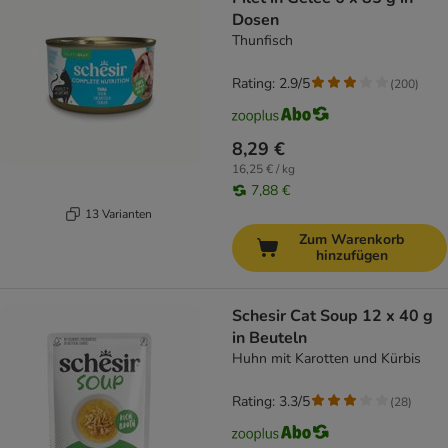
Dosen
Thunfisch
Rating: 2.9/5
(
200
)
8,29 €
16,25 € / kg
7,88 €
13 Varianten
Zum Warenkorb
hinzufügen
Schesir Cat Soup 12 x 40 g
in Beuteln
Huhn mit Karotten und Kürbis
Rating: 3.3/5
(
28
)