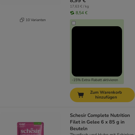
8,99 €
17,63 € / kg
8,54 €
10 Varianten
-15% Extra-Rabatt aktivieren
Zum Warenkorb
hinzufügen
Schesir Complete Nutrition
Filet in Gelee 6 x 85 g in
Beuteln
Thunfisch und Huhn mit Schinken