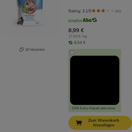
Rating: 3.1/5
(
82
)
8,99 €
17,63 € / kg
8,54 €
10 Varianten
-15% Extra-Rabatt aktivieren
Zum Warenkorb
hinzufügen