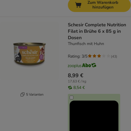
Zum Warenkorb
hinzufügen
Schesir Complete Nutrition
Filet in Brühe 6 x 85 g in
Dosen
Thunfisch mit Huhn
Rating: 3/5
(
43
)
8,99 €
17,63 € / kg
8,54 €
5 Varianten