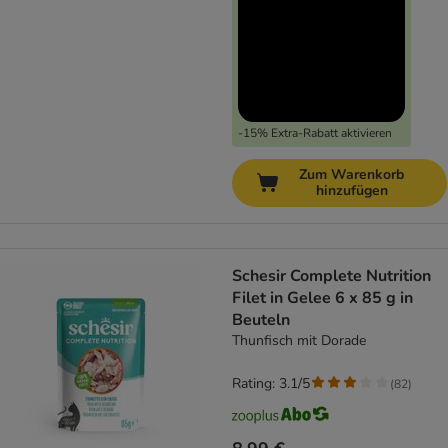
-15% Extra-Rabatt aktivieren
Zum Warenkorb
hinzufügen
Schesir Complete Nutrition
Filet in Gelee 6 x 85 g in
Beuteln
Thunfisch mit Dorade
Rating: 3.1/5
(
82
)