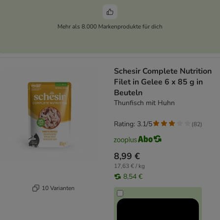
Mehr als 8.000 Markenprodukte für dich
Schesir Complete Nutrition
Filet in Gelee 6 x 85 g in
Beuteln
Thunfisch mit Huhn
Rating: 3.1/5
(
82
)
8,99 €
17,63 € / kg
8,54 €
10 Varianten