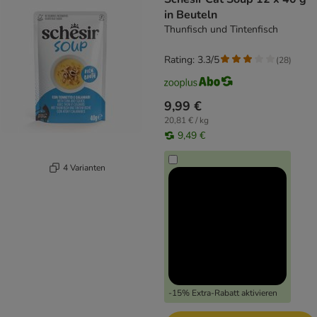
in Beuteln
Thunfisch und Tintenfisch
Rating: 3.3/5
(
28
)
9,99 €
20,81 € / kg
9,49 €
4 Varianten
-15% Extra-Rabatt aktivieren