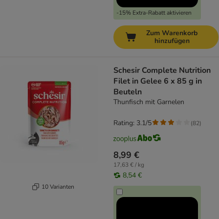
-15% Extra-Rabatt aktivieren
Zum Warenkorb
hinzufügen
Schesir Complete Nutrition
Filet in Gelee 6 x 85 g in
Beuteln
Thunfisch mit Garnelen
Rating: 3.1/5
(
82
)
8,99 €
17,63 € / kg
8,54 €
10 Varianten