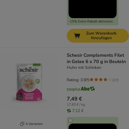
-15% Extra-Rabatt aktivieren
Zum Warenkorb
hinzufügen
Schesir Complements Filet
in Gelee 6 x 70 g in Beuteln
Huhn mit Schinken
Rating: 3.9/5
(
17
)
7,49 €
17,83 € / kg
7,12 €
4 Varianten