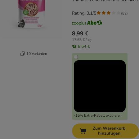
Rating: 3.1/5
(
82
)
8,99 €
17,63 € / kg
8,54 €
10 Varianten
-15% Extra-Rabatt aktivieren
Zum Warenkorb
hinzufügen