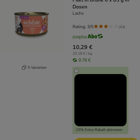
Filet in Brühe 6 x 85 g in
Dosen
Lachs
Rating: 3/5
(
43
)
10,29 €
20,18 € / kg
9,78 €
5 Varianten
-15% Extra-Rabatt aktivieren