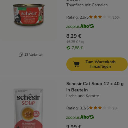
Thunfisch mit Garnelen
Rating: 2.9/5
(
200
)
8,29 €
16,25 € / kg
7,88 €
13 Varianten
Zum Warenkorb
hinzufügen
Schesir Cat Soup 12 x 40 g
in Beuteln
Lachs und Karotte
Rating: 3.3/5
(
28
)
9,99 €