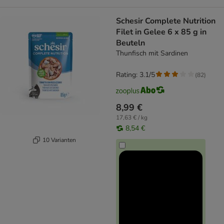
Schesir Complete Nutrition
Filet in Gelee 6 x 85 g in
Beuteln
Thunfisch mit Sardinen
Rating: 3.1/5
(
82
)
8,99 €
17,63 € / kg
8,54 €
10 Varianten