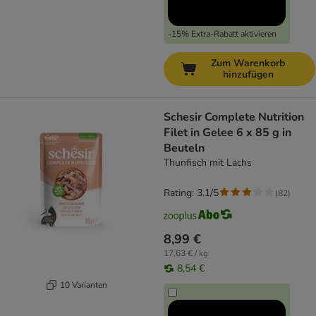
-15% Extra-Rabatt aktivieren
Zum Warenkorb
hinzufügen
Schesir Complete Nutrition
Filet in Gelee 6 x 85 g in
Beuteln
Thunfisch mit Lachs
Rating: 3.1/5
(
82
)
8,99 €
17,63 € / kg
8,54 €
10 Varianten