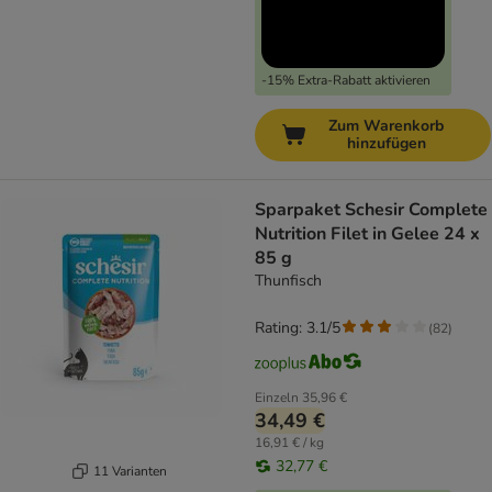
-15% Extra-Rabatt aktivieren
Zum Warenkorb
hinzufügen
Sparpaket Schesir Complete
Nutrition Filet in Gelee 24 x
85 g
Thunfisch
Rating: 3.1/5
(
82
)
Einzeln
35,96 €
34,49 €
16,91 € / kg
32,77 €
11 Varianten