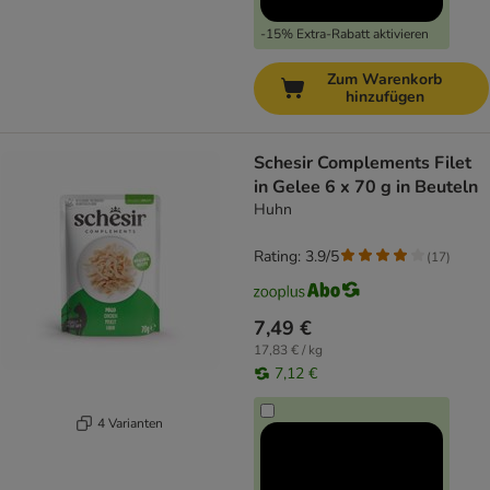
-15% Extra-Rabatt aktivieren
Zum Warenkorb
hinzufügen
Schesir Complements Filet
in Gelee 6 x 70 g in Beuteln
Huhn
Rating: 3.9/5
(
17
)
7,49 €
17,83 € / kg
7,12 €
4 Varianten