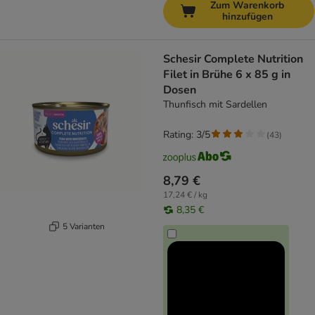
Zum Warenkorb
hinzufügen
Schesir Complete Nutrition
Filet in Brühe 6 x 85 g in
Dosen
Thunfisch mit Sardellen
Rating: 3/5
(
43
)
8,79 €
17,24 € / kg
8,35 €
5 Varianten