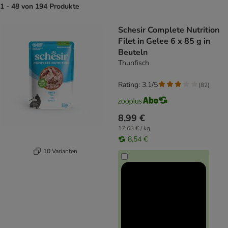
1 - 48 von 194 Produkte
product items have been changed
Schesir Complete Nutrition
Filet in Gelee 6 x 85 g in
Beuteln
Thunfisch
Rating: 3.1/5
(
82
)
8,99 €
17,63 € / kg
8,54 €
10 Varianten