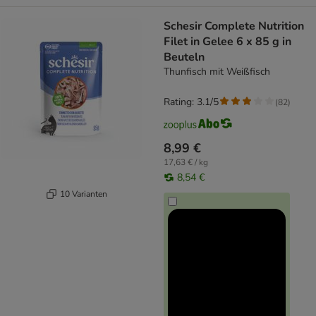
Schesir Complete Nutrition
Filet in Gelee 6 x 85 g in
Beuteln
Thunfisch mit Weißfisch
Rating: 3.1/5
(
82
)
8,99 €
17,63 € / kg
8,54 €
10 Varianten