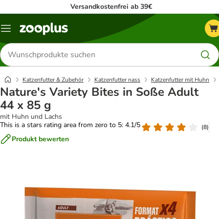
Versandkostenfrei ab 39€
Menü
Produkte
suchen
Katzenfutter & Zubehör
Katzenfutter nass
Katzenfutter mit Huhn
Nature's Variety Bites in Soße Adult
44 x 85 g
mit Huhn und Lachs
This is a stars rating area from zero to 5: 4.1/5
(
8
)
Produkt bewerten