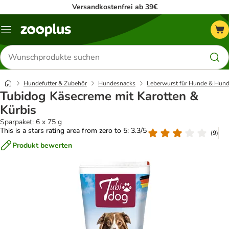
Versandkostenfrei ab 39€
Menü
Produkte
suchen
Hundefutter & Zubehör
Hundesnacks
Leberwurst für Hunde & Hund
Tubidog Käsecreme mit Karotten &
Kürbis
Sparpaket: 6 x 75 g
This is a stars rating area from zero to 5: 3.3/5
(
9
)
Produkt bewerten