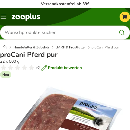
Versandkostenfrei ab 39€
Menü
Produkte
suchen
Hundefutter & Zubehör
BARF & Frostfutter
proCani Pferd pur
proCani Pferd pur
22 x 500 g
Produkt bewerten
(
0
)
Neu