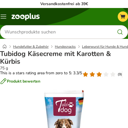
Versandkostenfrei ab 39€
Menü
Produkte
suchen
Hundefutter & Zubehör
Hundesnacks
Leberwurst für Hunde & Hund
Tubidog Käsecreme mit Karotten &
Kürbis
75 g
This is a stars rating area from zero to 5: 3.3/5
(
9
)
Produkt bewerten