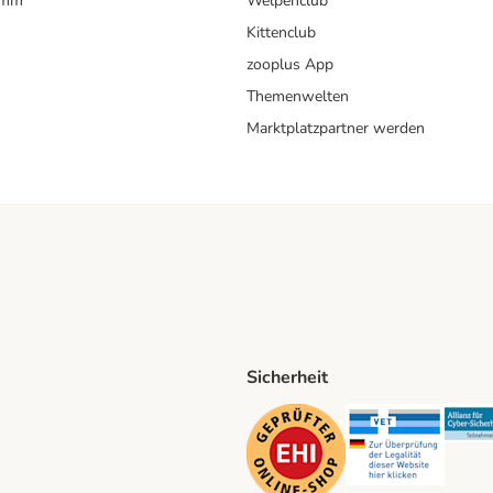
amm
Welpenclub
Kittenclub
zooplus App
Themenwelten
Marktplatzpartner werden
Sicherheit
ping Method
D Shipping Method
Security
Securit