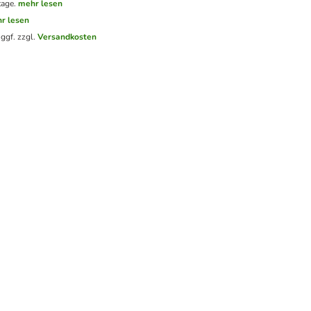
tage.
mehr lesen
r lesen
.
ggf. zzgl.
Versandkosten