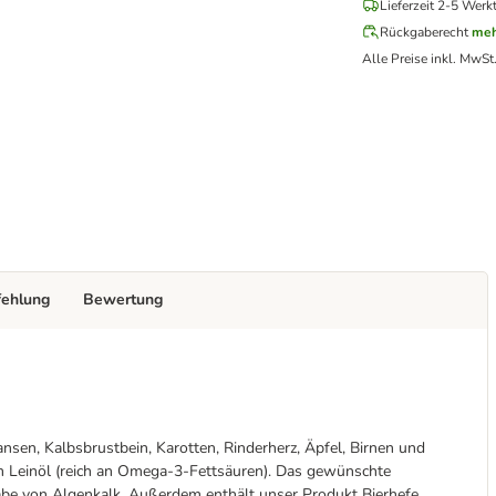
Lieferzeit 2-5 Werk
Rückgaberecht
meh
Alle Preise inkl. MwSt
fehlung
Bewertung
ansen, Kalbsbrustbein, Karotten, Rinderherz, Äpfel, Birnen und
tem Leinöl (reich an Omega-3-Fettsäuren). Das gewünschte
abe von Algenkalk. Außerdem enthält unser Produkt Bierhefe,