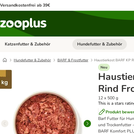
Versandkostenfrei ab 39€
Katzenfutter & Zubehör
Hundefutter & Zubehör
Kategorie-Menü öffnen: Katzenf
Hundefutter & Zubehör
BARF & Frostfutter
Haustierkost BARF KP Ri
Neu
Haustie
Rind Fro
12 x 500 g
This is a stars rati
Produkt bewe
Barf Futter für Hun
und Trockenfutter -
BARF Komfort PLUS 