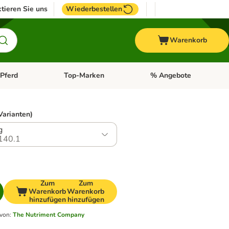
tieren Sie uns
Wiederbestellen
Warenkorb
Pferd
Top-Marken
% Angebote
: Fisch
tegorie-Menü öffnen: Vogel
Kategorie-Menü öffnen: Pferd
Kategorie-Menü öffnen: T
Varianten)
g
140.1
Zum
Zum
Warenkorb
Warenkorb
hinzufügen
hinzufügen
 von
:
The Nutriment Company