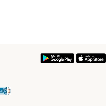
y
Security