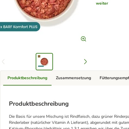
weiter
Produktbeschreibung
Zusammensetzung
Fütterungsemp
Produktbeschreibung
Die Basis für unsere Mischung ist Rindfleisch, dazu grüner Rinderp
Rinderleber (natürlicher Vitamin A Lieferant), abgerundet mit gu
Kalzium-Phosphor-Verhältnis von 1,3:1 erreichen wir über die Zug