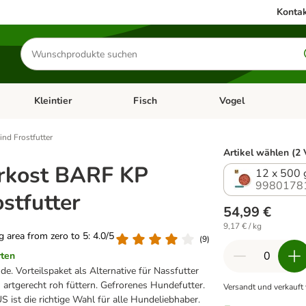
Kontak
Produkte
suchen
Kleintier
Fisch
Vogel
utter & Zubehör
Kategorie-Menü öffnen: Hundefutter & Zubehör
Kategorie-Menü öffnen: Kleintier
Kategorie-Menü öffnen
Ka
nd Frostfutter
Artikel wählen (2 
rkost BARF KP
12 x 500 
9980178
stfutter
54,99 €
9,17 € / kg
ng area from zero to 5: 4.0/5
(
9
)
rten
de. Vorteilspaket als Alternative für Nassfutter
 artgerecht roh füttern. Gefrorenes Hundefutter.
Versandt und verkauft
ist die richtige Wahl für alle Hundeliebhaber.