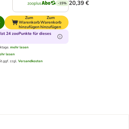
20,39 €
-15%
Zum
Zum
Warenkorb
Warenkorb
hinzufügen
hinzufügen
st 24 zooPunkte für dieses
ktage.
mehr lesen
hr lesen
t.
ggf. zzgl.
Versandkosten