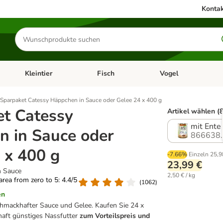
Kontak
Produkte
suchen
Kleintier
Fisch
Vogel
utter & Zubehör
Kategorie-Menü öffnen: Hundefutter & Zubehör
Kategorie-Menü öffnen: Kleintier
Kategorie-Menü öffnen
Ka
Sparpaket Catessy Häppchen in Sauce oder Gelee 24 x 400 g
t Catessy
Artikel wählen (8
mit Ente
 in Sauce oder
866638.
 x 400 g
-7.66%
Einzeln
25,9
23,99 €
n Sauce
2,50 € / kg
 area from zero to 5: 4.4/5
(
1062
)
en
hmackhafter Sauce und Gelee. Kaufen Sie 24 x
aft günstiges Nassfutter
zum Vorteilspreis und