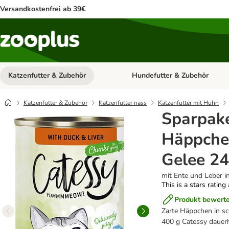
Versandkostenfrei ab 39€
Katzenfutter & Zubehör
Hundefutter & Zubehör
Kategorie-Menü öffnen: Katzenf
Katzenfutter & Zubehör
Katzenfutter nass
Katzenfutter mit Huhn
Sparpake
Häppchen
Gelee 24
mit Ente und Leber i
This is a stars rating
Produkt bewert
Zarte Häppchen in sc
400 g Catessy dauerh