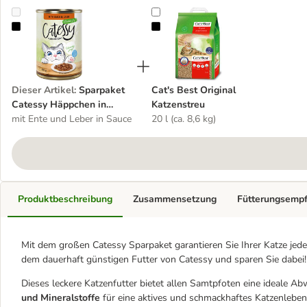
Sparpaket Catessy Häppchen in Sauce oder Gelee 24 x 400 g
Cat's Best Original Katzenstreu
Dieser Artikel
:
Sparpaket
Cat's Best Original
Catessy Häppchen in
Katzenstreu
Sauce oder Gelee 24 x 400
mit Ente und Leber in Sauce
20 l (ca. 8,6 kg)
g
Produktbeschreibung
Zusammensetzung
Fütterungsemp
Mit dem großen Catessy Sparpaket garantieren Sie Ihrer Katze jede
dem dauerhaft günstigen Futter von Catessy und sparen Sie dabei!
Dieses leckere Katzenfutter bietet allen Samtpfoten eine ideale 
und Mineralstoffe
für eine aktives und schmackhaftes Katzenleben