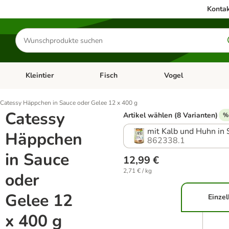
Kontak
Produkte
suchen
Kleintier
Fisch
Vogel
utter & Zubehör
Kategorie-Menü öffnen: Hundefutter & Zubehör
Kategorie-Menü öffnen: Kleintier
Kategorie-Menü öffnen
Ka
Catessy Häppchen in Sauce oder Gelee 12 x 400 g
Catessy
Artikel wählen (8 Varianten)
%
mit Kalb und Huhn in 
Häppchen
862338.1
in Sauce
12,99 €
2,71 € / kg
oder
Gelee 12
Einzel
x 400 g