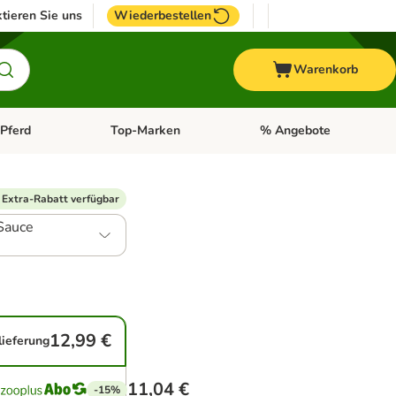
tieren Sie uns
Wiederbestellen
Warenkorb
Pferd
Top-Marken
% Angebote
: Fisch
tegorie-Menü öffnen: Vogel
Kategorie-Menü öffnen: Pferd
Kategorie-Menü öffnen: T
 Extra-Rabatt verfügbar
Sauce
12,99 €
lieferung
11,04 €
-15%