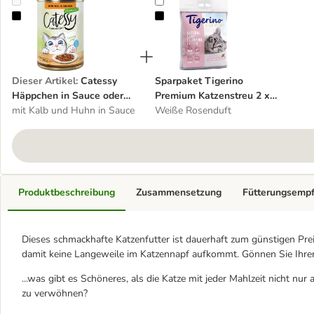
Catessy Häppchen in Sauce oder Gelee 12 x 400 g
Sparpaket Tigerino Premium Katze
Dieser Artikel
:
Catessy
Sparpaket Tigerino
Häppchen in Sauce oder
Premium Katzenstreu 2 x
Gelee 12 x 400 g
mit Kalb und Huhn in Sauce
12 kg
Weiße Rosenduft
Produktbeschreibung
Zusammensetzung
Fütterungsemp
Dieses schmackhafte Katzenfutter ist dauerhaft zum günstigen Prei
damit keine Langeweile im Katzennapf aufkommt. Gönnen Sie Ihrer 
...was gibt es Schöneres, als die Katze mit jeder Mahlzeit nicht n
zu verwöhnen?