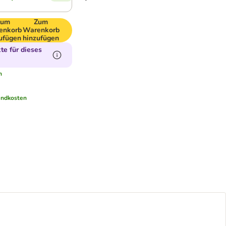
Zum
Zum
enkorb
Warenkorb
ufügen
hinzufügen
e für dieses
n
andkosten