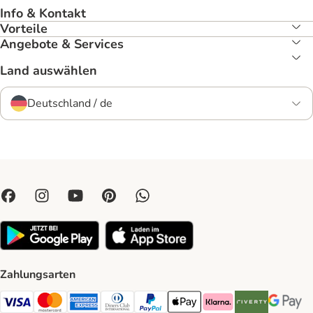
Info & Kontakt
Vorteile
Angebote & Services
Land auswählen
Deutschland / de
Zahlungsarten
Visa Payment Method
Mastercard Payment Method
American Express Payment Method
Diners Club Payment Method
PayPal Payment Method
Apple Pay Payment Method
Klarna Payment Method
Riverty Payment 
Google P