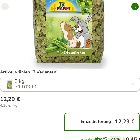
Artikel wählen (2 Varianten)
3 kg
711039.0
12,29 €
4,10 € / kg
12,29 €
Einzellieferung
10,45 
-15%