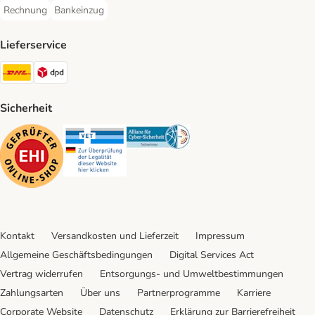
Rechnung
Bankeinzug
Rechnung Payment Method
Bankeinzug Payment Method
Lieferservice
DHL Shipping Method
DPD Shipping Method
Sicherheit
Security
Security
Security
Kontakt
Versandkosten und Lieferzeit
Impressum
Allgemeine Geschäftsbedingungen
Digital Services Act
Vertrag widerrufen
Entsorgungs- und Umweltbestimmungen
Zahlungsarten
Über uns
Partnerprogramme
Karriere
Corporate Website
Datenschutz
Erklärung zur Barrierefreiheit