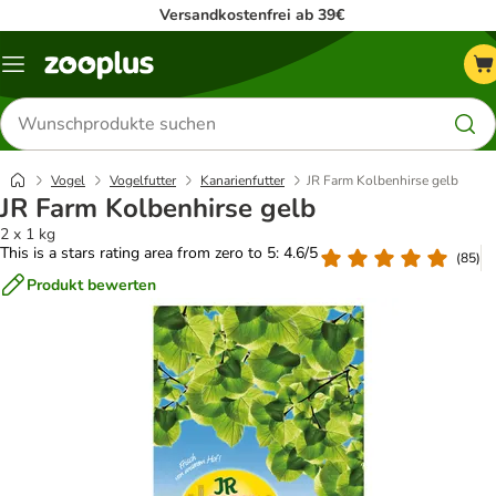
Versandkostenfrei ab 39€
Menü
Produkte
suchen
Vogel
Vogelfutter
Kanarienfutter
JR Farm Kolbenhirse gelb
JR Farm Kolbenhirse gelb
2 x 1 kg
This is a stars rating area from zero to 5: 4.6/5
(
85
)
Produkt bewerten