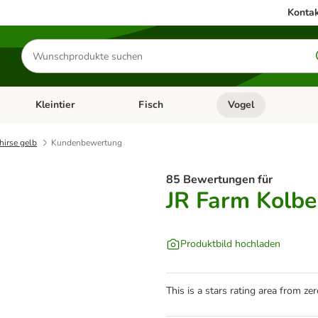
Kontak
Produkte
suchen
Kleintier
Fisch
Vogel
utter & Zubehör
Kategorie-Menü öffnen: Hundefutter & Zubehör
Kategorie-Menü öffnen: Kleintier
Kategorie-Menü öffnen
Ka
hirse gelb
Kundenbewertung
85 Bewertungen für
JR Farm Kolbe
Produktbild hochladen
This is a stars rating area from zer