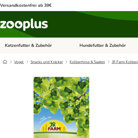
Versandkostenfrei ab 39€
Katzenfutter & Zubehör
Hundefutter & Zubehör
Kategorie-Menü öffnen: Katzenf
Vogel
Snacks und Kräcker
Kolbenhirse & Saaten
JR Farm Kolben