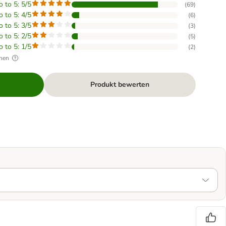
o to 5: 5/5
(
69
)
o to 5: 4/5
(
6
)
o to 5: 3/5
(
3
)
o to 5: 2/5
(
5
)
o to 5: 1/5
(
2
)
hen
Produkt bewerten