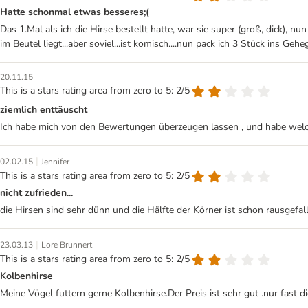
Hatte schonmal etwas besseres;(
Das 1.Mal als ich die Hirse bestellt hatte, war sie super (groß, dick), nu
im Beutel liegt...aber soviel...ist komisch....nun pack ich 3 Stück ins Gehege.
20.11.15
This is a stars rating area from zero to 5: 2/5
ziemlich enttäuscht
Ich habe mich von den Bewertungen überzeugen lassen , und habe welche 
|
02.02.15
Jennifer
This is a stars rating area from zero to 5: 2/5
nicht zufrieden...
die Hirsen sind sehr dünn und die Hälfte der Körner ist schon rausgefal
|
23.03.13
Lore Brunnert
This is a stars rating area from zero to 5: 2/5
Kolbenhirse
Meine Vögel futtern gerne Kolbenhirse.Der Preis ist sehr gut .nur fast d