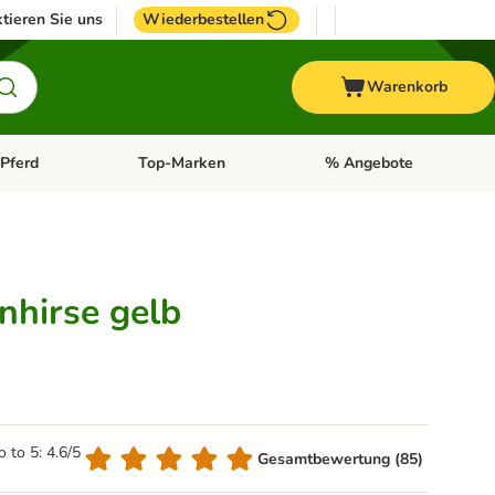
tieren Sie uns
Wiederbestellen
Warenkorb
Pferd
Top-Marken
% Angebote
: Fisch
tegorie-Menü öffnen: Vogel
Kategorie-Menü öffnen: Pferd
Kategorie-Menü öffnen: T
nhirse gelb
o to 5: 4.6/5
Gesamtbewertung (85)