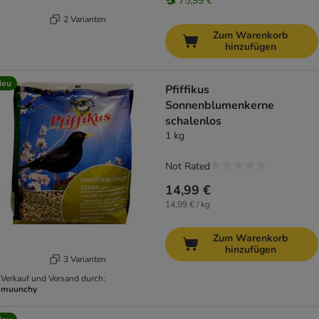
75,99 €
2 Varianten
Zum Warenkorb
hinzufügen
Neu
Pfiffikus
Sonnenblumenkerne
schalenlos
1 kg
Not Rated
14,99 €
14,99 € / kg
Zum Warenkorb
hinzufügen
3 Varianten
Verkauf und Versand durch:
muunchy