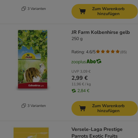
Zum Warenkorb
3 Varianten
hinzufügen
JR Farm Kolbenhirse gelb
250 g
Rating: 4.6/5
(
85
)
UVP
3,09 €
2,99 €
11,96 € / kg
2,84 €
Zum Warenkorb
3 Varianten
hinzufügen
Versele-Laga Prestige
Parrots Exotic Fruits