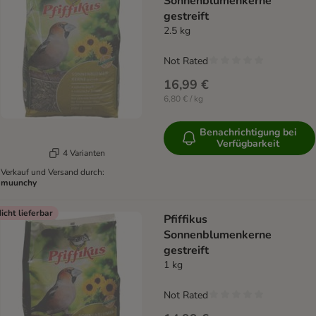
Sonnenblumenkerne
gestreift
2.5 kg
Not Rated
16,99 €
6,80 € / kg
Benachrichtigung bei
Verfügbarkeit
4 Varianten
Verkauf und Versand durch:
muunchy
icht lieferbar
Pfiffikus
Sonnenblumenkerne
gestreift
1 kg
Not Rated