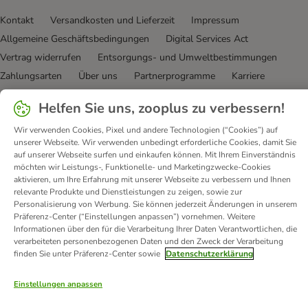
Kontakt
Versandkosten und Lieferzeit
Impressum
Allgemeine Geschäftsbedingungen
Digital Services Act
Vertrag widerrufen
Entsorgungs- und Umweltbestimmungen
Zahlungsarten
Über uns
Partnerprogramme
Karriere
Corporate Website
Datenschutz
Erklärung zur Barrierefreiheit
Helfen Sie uns, zooplus zu verbessern!
© zooplus SE
2026
Wir verwenden Cookies, Pixel und andere Technologien (“Cookies”) auf
unserer Webseite. Wir verwenden unbedingt erforderliche Cookies, damit Sie
auf unserer Webseite surfen und einkaufen können. Mit Ihrem Einverständnis
möchten wir Leistungs-, Funktionelle- und Marketingzwecke-Cookies
aktivieren, um Ihre Erfahrung mit unserer Webseite zu verbessern und Ihnen
relevante Produkte und Dienstleistungen zu zeigen, sowie zur
Personalisierung von Werbung. Sie können jederzeit Änderungen in unserem
Präferenz-Center (“Einstellungen anpassen”) vornehmen. Weitere
Informationen über den für die Verarbeitung Ihrer Daten Verantwortlichen, die
verarbeiteten personenbezogenen Daten und den Zweck der Verarbeitung
finden Sie unter Präferenz-Center sowie
Datenschutzerklärung
Einstellungen anpassen