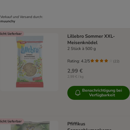
Verkauf und Versand durch:
muunchy
icht lieferbar
Lillebro Sommer XXL-
Meisenknödel
2 Stück à 500 g
Rating: 4.2/5
(
22
)
2,99 €
2,99 € / kg
Benachrichtigung bei
Verfügbarkeit
icht lieferbar
Pfiffikus