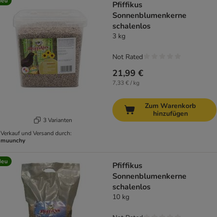
Neu
Pfiffikus
Sonnenblumenkerne
schalenlos
3 kg
Not Rated
21,99 €
7,33 € / kg
Zum Warenkorb
hinzufügen
3 Varianten
Verkauf und Versand durch:
muunchy
Neu
Pfiffikus
Sonnenblumenkerne
schalenlos
10 kg