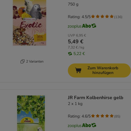
750 g
Rating: 4.5/5
(
136
)
UVP
6,95 €
5,49 €
7,32 € / kg
5,22 €
2 Varianten
Zum Warenkorb
hinzufügen
JR Farm Kolbenhirse gelb
2 x 1 kg
Rating: 4.6/5
(
85
)