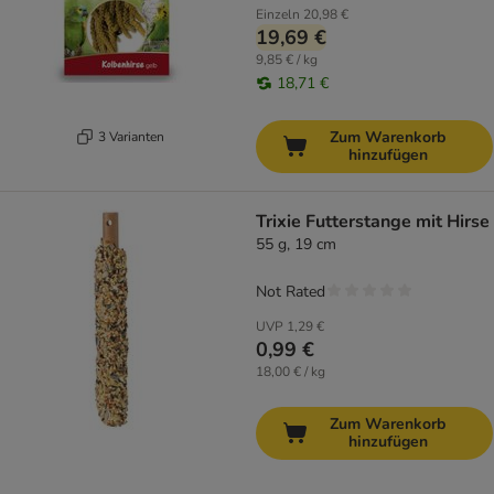
Einzeln
20,98 €
19,69 €
9,85 € / kg
18,71 €
Zum Warenkorb
3 Varianten
hinzufügen
Trixie Futterstange mit Hirse
55 g, 19 cm
Not Rated
UVP
1,29 €
0,99 €
18,00 € / kg
Zum Warenkorb
hinzufügen