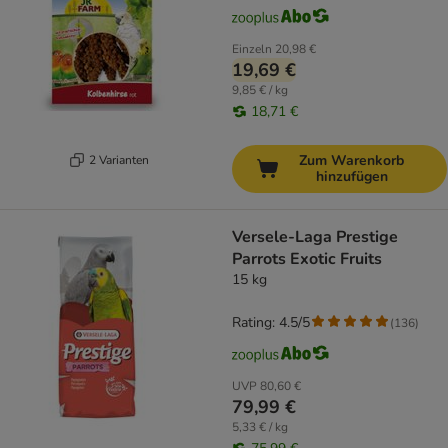
Einzeln
20,98 €
19,69 €
9,85 € / kg
18,71 €
Zum Warenkorb
2 Varianten
hinzufügen
Versele-Laga Prestige
Parrots Exotic Fruits
15 kg
Rating: 4.5/5
(
136
)
UVP
80,60 €
79,99 €
5,33 € / kg