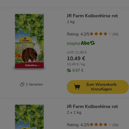
JR Farm Kolbenhirse rot
1 kg
Rating: 4.2/5
(
98
)
UVP
11,99 €
10,49 €
10,49 € / kg
9,97 €
Zum Warenkorb
2 Varianten
hinzufügen
JR Farm Kolbenhirse rot
2 x 1 kg
Rating: 4.2/5
(
98
)