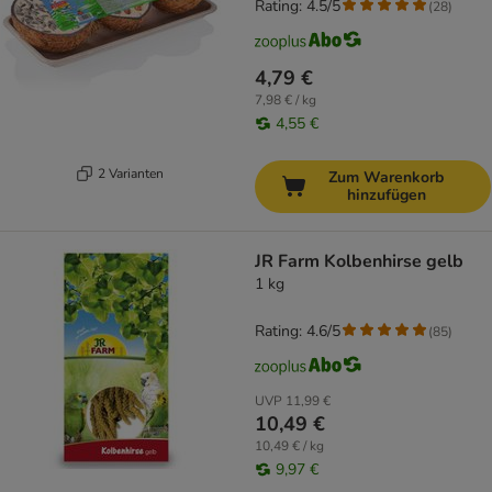
Rating: 4.5/5
(
28
)
4,79 €
7,98 € / kg
4,55 €
2 Varianten
Zum Warenkorb
hinzufügen
JR Farm Kolbenhirse gelb
1 kg
Rating: 4.6/5
(
85
)
UVP
11,99 €
10,49 €
10,49 € / kg
9,97 €