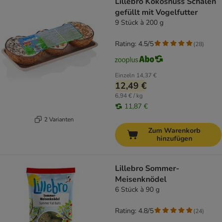
Lillebro Kokosnuss Schalen
gefüllt mit Vogelfutter
9 Stück à 200 g
Rating: 4.5/5
(
28
)
Einzeln
14,37 €
12,49 €
6,94 € / kg
11,87 €
2 Varianten
Zum Warenkorb
hinzufügen
Lillebro Sommer-
Meisenknödel
6 Stück à 90 g
Rating: 4.8/5
(
24
)