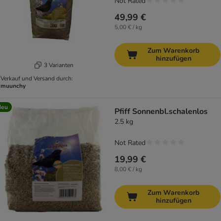
Not Rated
49,99 €
5,00 € / kg
Zum Warenkorb
hinzufügen
3 Varianten
Verkauf und Versand durch:
muunchy
Neu
Pfiff Sonnenbl.schalenlos
2.5 kg
Not Rated
19,99 €
8,00 € / kg
Zum Warenkorb
hinzufügen