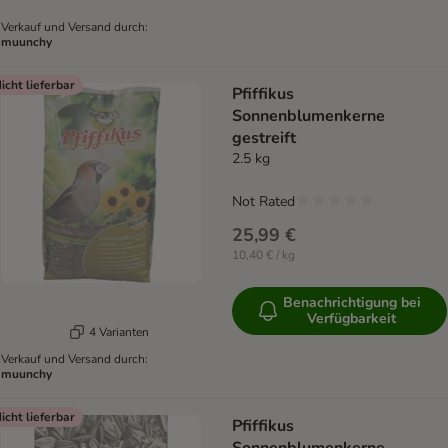
Verkauf und Versand durch:
muunchy
icht lieferbar
Pfiffikus
Sonnenblumenkerne
gestreift
2.5 kg
Not Rated
25,99 €
10,40 € / kg
Benachrichtigung bei
Verfügbarkeit
4 Varianten
Verkauf und Versand durch:
muunchy
icht lieferbar
Pfiffikus