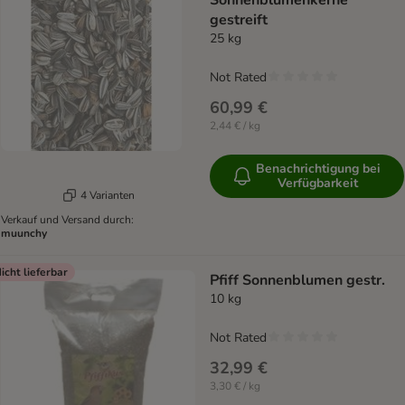
Sonnenblumenkerne
gestreift
25 kg
Not Rated
60,99 €
2,44 € / kg
Benachrichtigung bei
Verfügbarkeit
4 Varianten
Verkauf und Versand durch:
muunchy
icht lieferbar
Pfiff Sonnenblumen gestr.
10 kg
Not Rated
32,99 €
3,30 € / kg