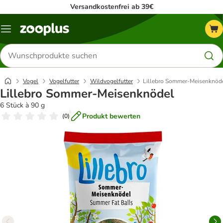
Versandkostenfrei ab 39€
Menü
Produkte
suchen
Vogel
Vogelfutter
Wildvogelfutter
Lillebro Sommer-Meisenknöd
Lillebro Sommer-Meisenknödel
6 Stück à 90 g
Produkt bewerten
(
0
)