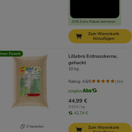
-10% Extra-Rabatt aktivieren
Zum Warenkorb
hinzufügen
nser Favorit
Lillebro Erdnusskerne,
gehackt
10 kg
Rating: 4.6/5
(
364
)
44,99 €
4,50 € / kg
42,74 €
3 Varianten
Zum Warenkorb