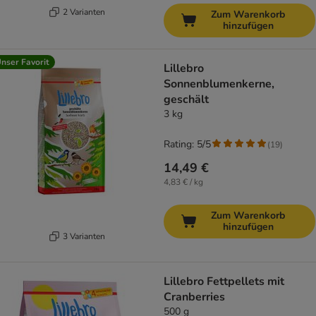
2 Varianten
Zum Warenkorb
hinzufügen
nser Favorit
Lillebro
Sonnenblumenkerne,
geschält
3 kg
Rating: 5/5
(
19
)
14,49 €
4,83 € / kg
Zum Warenkorb
hinzufügen
3 Varianten
Lillebro Fettpellets mit
Cranberries
500 g