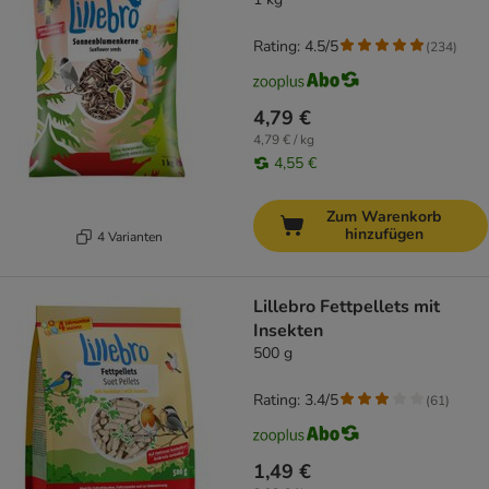
Rating: 4.5/5
(
234
)
4,79 €
4,79 € / kg
4,55 €
Zum Warenkorb
hinzufügen
4 Varianten
Lillebro Fettpellets mit
Insekten
500 g
Rating: 3.4/5
(
61
)
1,49 €