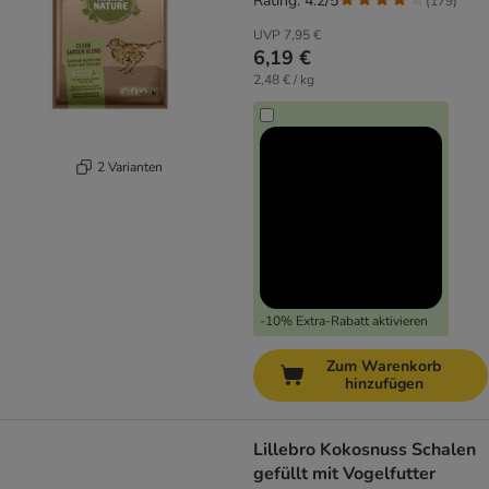
Rating: 4.2/5
(
179
)
UVP
7,95 €
6,19 €
2,48 € / kg
2 Varianten
-10% Extra-Rabatt aktivieren
Zum Warenkorb
hinzufügen
Lillebro Kokosnuss Schalen
gefüllt mit Vogelfutter