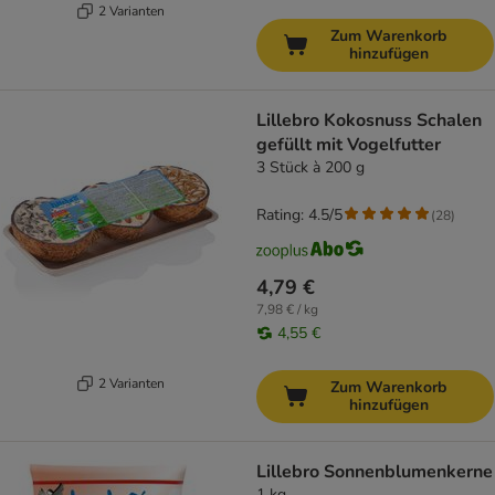
2 Varianten
Zum Warenkorb
hinzufügen
Lillebro Kokosnuss Schalen
gefüllt mit Vogelfutter
3 Stück à 200 g
Rating: 4.5/5
(
28
)
4,79 €
7,98 € / kg
4,55 €
2 Varianten
Zum Warenkorb
hinzufügen
Lillebro Sonnenblumenkerne
1 kg