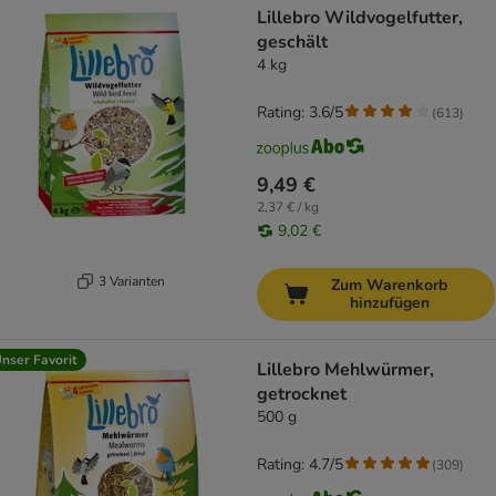
Lillebro Wildvogelfutter,
geschält
4 kg
Rating: 3.6/5
(
613
)
9,49 €
2,37 € / kg
9,02 €
3 Varianten
Zum Warenkorb
hinzufügen
nser Favorit
Lillebro Mehlwürmer,
getrocknet
500 g
Rating: 4.7/5
(
309
)