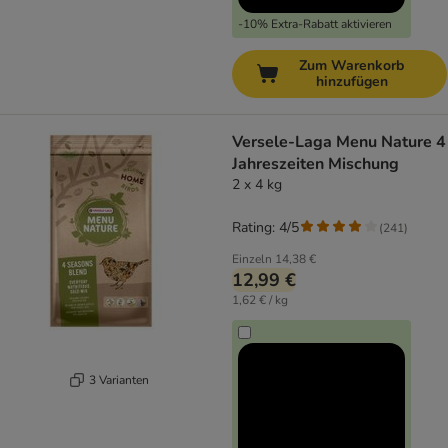
-10% Extra-Rabatt aktivieren
Zum Warenkorb
hinzufügen
Versele-Laga Menu Nature 4
Jahreszeiten Mischung
2 x 4 kg
Rating: 4/5
(
241
)
Einzeln
14,38 €
12,99 €
1,62 € / kg
3 Varianten