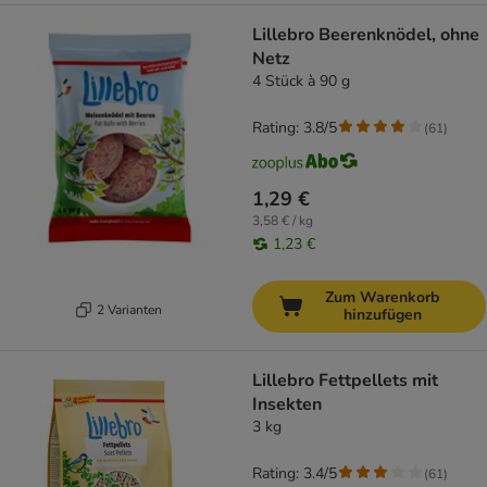
Lillebro Beerenknödel, ohne
Netz
4 Stück à 90 g
Rating: 3.8/5
(
61
)
1,29 €
3,58 € / kg
1,23 €
Zum Warenkorb
2 Varianten
hinzufügen
Lillebro Fettpellets mit
Insekten
3 kg
Rating: 3.4/5
(
61
)