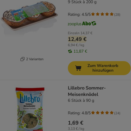
9 Stück à 200 g
Rating: 4.5/5
(
28
)
Einzeln
14,37 €
12,49 €
6,94 € / kg
11,87 €
2 Varianten
Zum Warenkorb
hinzufügen
Lillebro Sommer-
Meisenknödel
6 Stück à 90 g
Rating: 4.8/5
(
24
)
1,69 €
3,13 € / kg