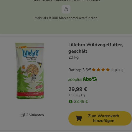
Mehr als 8.000 Markenprodukte für dich
Lillebro Wildvogelfutter,
geschält
20 kg
Rating: 3.6/5
(
613
)
29,99 €
1,50 € / kg
28,49 €
3 Varianten
Zum Warenkorb
hinzufügen