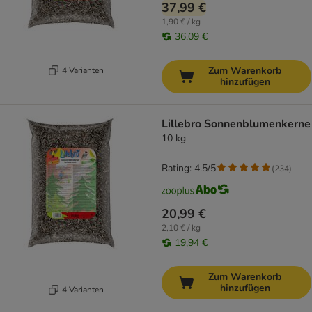
37,99 €
1,90 € / kg
36,09 €
Zum Warenkorb
4 Varianten
hinzufügen
Lillebro Sonnenblumenkerne
10 kg
Rating: 4.5/5
(
234
)
20,99 €
2,10 € / kg
19,94 €
Zum Warenkorb
hinzufügen
4 Varianten