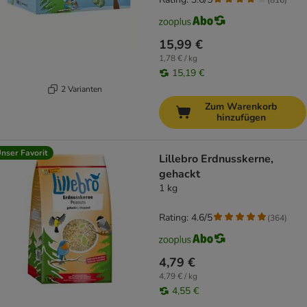
15,99 €
1,78 € / kg
15,19 €
2 Varianten
Zum Warenkorb
hinzufügen
nser Favorit
Lillebro Erdnusskerne,
gehackt
1 kg
Rating: 4.6/5
(
364
)
4,79 €
4,79 € / kg
4,55 €