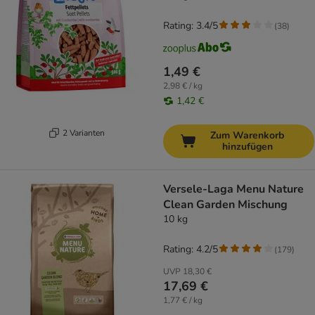
Rating: 3.4/5
(
38
)
1,49 €
2,98 € / kg
1,42 €
2 Varianten
Zum Warenkorb
hinzufügen
Versele-Laga Menu Nature
Clean Garden Mischung
10 kg
Rating: 4.2/5
(
179
)
UVP
18,30 €
17,69 €
1,77 € / kg