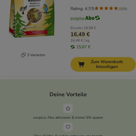
Rating: 4.7/5
(
309
)
Einzeln
18,98 €
16,49 €
16,49 € / kg
15,67 €
3 Varianten
Zum Warenkorb
hinzufügen
Deine Vorteile
zooplus Abo aktivieren & immer 5% sparen
Über 10 Mio. Kunden vertrauen uns bereits