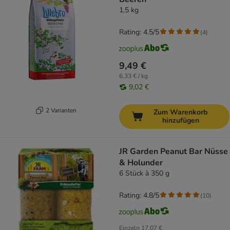
1,5 kg
Rating: 4.5/5
(
4
)
9,49 €
6,33 € / kg
9,02 €
2 Varianten
Zum Warenkorb
hinzufügen
JR Garden Peanut Bar Nüsse
& Holunder
6 Stück à 350 g
Rating: 4.8/5
(
10
)
Einzeln
17,07 €