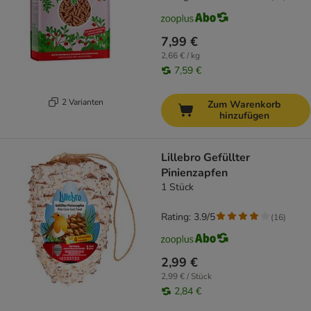
7,99 €
2,66 € / kg
7,59 €
2 Varianten
Zum Warenkorb
hinzufügen
Lillebro Gefüllter
Pinienzapfen
1 Stück
Rating: 3.9/5
(
16
)
2,99 €
2,99 € / Stück
2,84 €