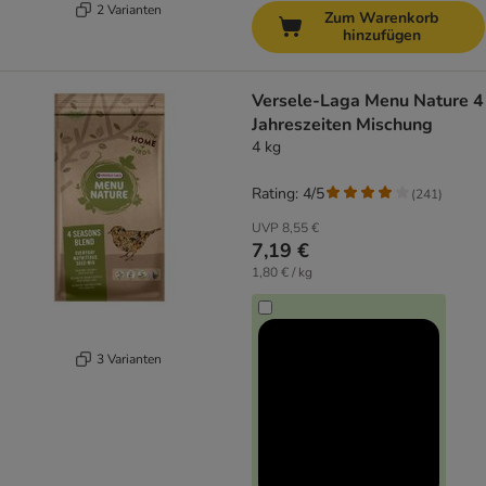
2 Varianten
Zum Warenkorb
hinzufügen
Versele-Laga Menu Nature 4
Jahreszeiten Mischung
4 kg
Rating: 4/5
(
241
)
UVP
8,55 €
7,19 €
1,80 € / kg
3 Varianten