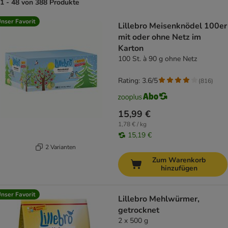
1 - 48 von 388 Produkte
product items have been changed
nser Favorit
Lillebro Meisenknödel 100er
mit oder ohne Netz im
Karton
100 St. à 90 g ohne Netz
Rating: 3.6/5
(
816
)
15,99 €
1,78 € / kg
15,19 €
2 Varianten
Zum Warenkorb
hinzufügen
nser Favorit
Lillebro Mehlwürmer,
getrocknet
2 x 500 g