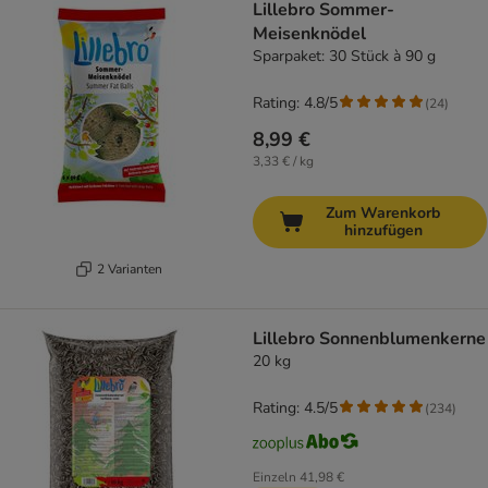
Lillebro Sommer-
Meisenknödel
Sparpaket: 30 Stück à 90 g
Rating: 4.8/5
(
24
)
8,99 €
3,33 € / kg
Zum Warenkorb
hinzufügen
2 Varianten
Lillebro Sonnenblumenkerne
20 kg
Rating: 4.5/5
(
234
)
Einzeln
41,98 €