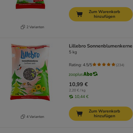
Zum Warenkorb
hinzufügen
2 Varianten
Lillebro Sonnenblumenkerne
5 kg
Rating: 4.5/5
(
234
)
10,99 €
2,20 € / kg
10,44 €
Zum Warenkorb
hinzufügen
4 Varianten