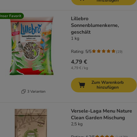
hinzufügen
nser Favorit
Lillebro
Sonnenblumenkerne,
geschält
1 kg
Rating: 5/5
(
19
)
4,79 €
4,79 € / kg
Zum Warenkorb
hinzufügen
3 Varianten
Versele-Laga Menu Nature
Clean Garden Mischung
2,5 kg