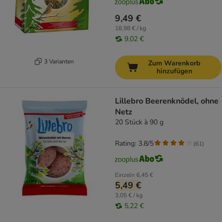
9,49 €
18,98 € / kg
9,02 €
3 Varianten
Zum Warenkorb
hinzufügen
Lillebro Beerenknödel, ohne
Netz
20 Stück à 90 g
Rating: 3.8/5
(
61
)
Einzeln
6,45 €
5,49 €
3,05 € / kg
5,22 €