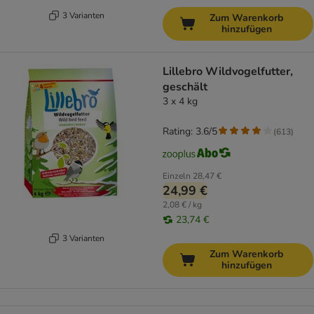
3 Varianten
Zum Warenkorb
hinzufügen
Lillebro Wildvogelfutter,
geschält
3 x 4 kg
Rating: 3.6/5
(
613
)
Einzeln
28,47 €
24,99 €
2,08 € / kg
23,74 €
3 Varianten
Zum Warenkorb
hinzufügen