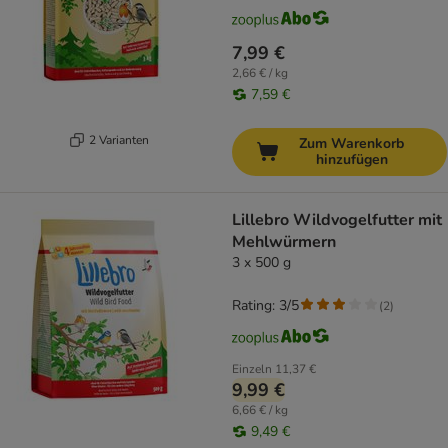
7,99 €
2,66 € / kg
7,59 €
2 Varianten
Zum Warenkorb
hinzufügen
Lillebro Wildvogelfutter mit
Mehlwürmern
3 x 500 g
Rating: 3/5
(
2
)
Einzeln
11,37 €
9,99 €
6,66 € / kg
9,49 €