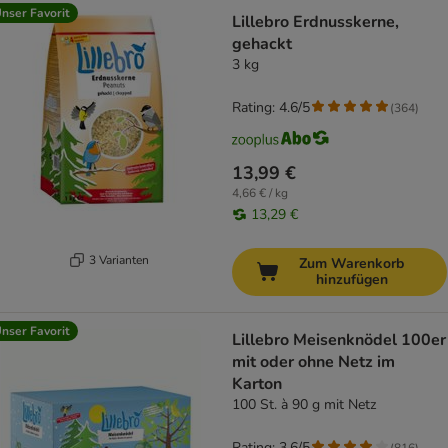
nser Favorit
Lillebro Erdnusskerne,
gehackt
3 kg
Rating: 4.6/5
(
364
)
13,99 €
4,66 € / kg
13,29 €
3 Varianten
Zum Warenkorb
hinzufügen
nser Favorit
Lillebro Meisenknödel 100er
mit oder ohne Netz im
Karton
100 St. à 90 g mit Netz
Rating: 3.6/5
(
816
)