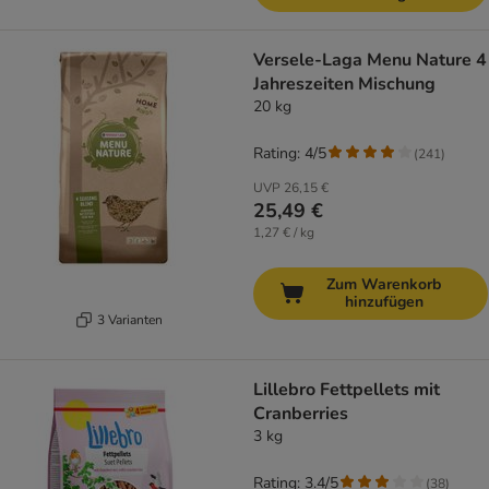
Versele-Laga Menu Nature 4
Jahreszeiten Mischung
20 kg
Rating: 4/5
(
241
)
UVP
26,15 €
25,49 €
1,27 € / kg
Zum Warenkorb
hinzufügen
3 Varianten
Lillebro Fettpellets mit
Cranberries
3 kg
Rating: 3.4/5
(
38
)