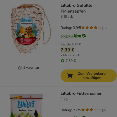
Lillebro Gefüllter
Pinienzapfen
3 Stück
Rating: 3.9/5
(
16
)
Einzeln
8,97 €
7,99 €
2,66 € / Stück
7,59 €
2 Varianten
Zum Warenkorb
hinzufügen
Lillebro Futterrosinen
1 kg
Rating: 2.7/5
(
9
)