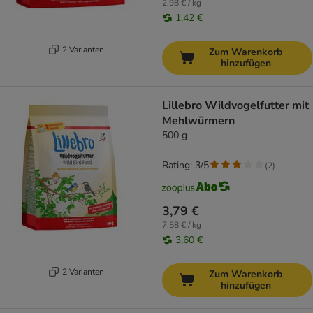
2,98 € / kg
1,42 €
2 Varianten
Zum Warenkorb
hinzufügen
Lillebro Wildvogelfutter mit
Mehlwürmern
500 g
Rating: 3/5
(
2
)
3,79 €
7,58 € / kg
3,60 €
2 Varianten
Zum Warenkorb
hinzufügen