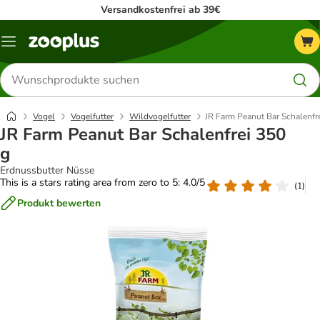
Versandkostenfrei ab 39€
Menü
Produkte
suchen
Vogel
Vogelfutter
Wildvogelfutter
JR Farm Peanut Bar Schalenfr
JR Farm Peanut Bar Schalenfrei 350
g
Erdnussbutter Nüsse
This is a stars rating area from zero to 5: 4.0/5
(
1
)
Produkt bewerten