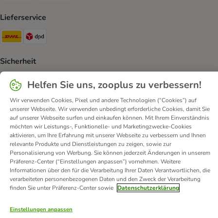
Lieferservice
DHL Shipping Method
DPD Shipping Method
Sicherheit
Security
Security
Security
Helfen Sie uns, zooplus zu verbessern!
Wir verwenden Cookies, Pixel und andere Technologien (“Cookies”) auf
unserer Webseite. Wir verwenden unbedingt erforderliche Cookies, damit Sie
auf unserer Webseite surfen und einkaufen können. Mit Ihrem Einverständnis
möchten wir Leistungs-, Funktionelle- und Marketingzwecke-Cookies
aktivieren, um Ihre Erfahrung mit unserer Webseite zu verbessern und Ihnen
relevante Produkte und Dienstleistungen zu zeigen, sowie zur
Kontakt
Versandkosten und Lieferzeit
Impressum
Personalisierung von Werbung. Sie können jederzeit Änderungen in unserem
Präferenz-Center (“Einstellungen anpassen”) vornehmen. Weitere
Allgemeine Geschäftsbedingungen
Digital Services Act
Informationen über den für die Verarbeitung Ihrer Daten Verantwortlichen, die
Vertrag widerrufen
Entsorgungs- und Umweltbestimmungen
verarbeiteten personenbezogenen Daten und den Zweck der Verarbeitung
finden Sie unter Präferenz-Center sowie
Datenschutzerklärung
Zahlungsarten
Über uns
Partnerprogramme
Karriere
Corporate Website
Datenschutz
Erklärung zur Barrierefreiheit
Einstellungen anpassen