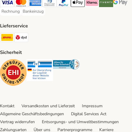
Visa Payment Method
Mastercard Payment Method
American Express Payment Method
Diners Club Payment Method
PayPal Payment Method
Apple Pay Payment Method
Klarna Payment Method
Riverty Payment 
Google P
Rechnung
Bankeinzug
Rechnung Payment Method
Bankeinzug Payment Method
Lieferservice
DHL Shipping Method
DPD Shipping Method
Sicherheit
Security
Security
Security
Kontakt
Versandkosten und Lieferzeit
Impressum
Allgemeine Geschäftsbedingungen
Digital Services Act
Vertrag widerrufen
Entsorgungs- und Umweltbestimmungen
Zahlungsarten
Über uns
Partnerprogramme
Karriere