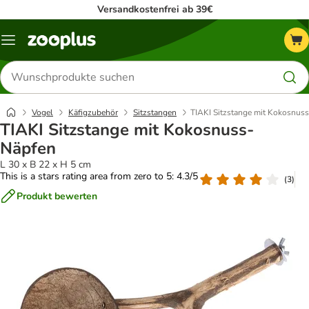
Versandkostenfrei ab 39€
Menü
Produkte
suchen
Vogel
Käfigzubehör
Sitzstangen
TIAKI Sitzstange mit Kokosnus
TIAKI Sitzstange mit Kokosnuss-
Näpfen
L 30 x B 22 x H 5 cm
This is a stars rating area from zero to 5: 4.3/5
(
3
)
Produkt bewerten