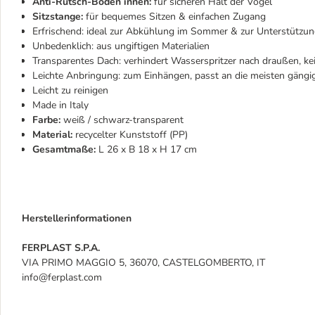
Anti-Rutsch-Boden innen:
für sicheren Halt der Vögel
Sitzstange:
für bequemes Sitzen & einfachen Zugang
Erfrischend: ideal zur Abkühlung im Sommer & zur Unterstützun
Unbedenklich: aus ungiftigen Materialien
Transparentes Dach: verhindert Wasserspritzer nach draußen, ke
Leichte Anbringung: zum Einhängen, passt an die meisten gängi
Leicht zu reinigen
Made in Italy
Farbe:
weiß / schwarz-transparent
Material:
recycelter Kunststoff (PP)
Gesamtmaße:
L 26 x B 18 x H 17 cm
Herstellerinformationen
FERPLAST S.P.A.
VIA PRIMO MAGGIO 5, 36070, CASTELGOMBERTO, IT
info@ferplast.com