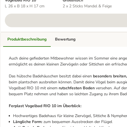
Vogelbad RIO 10
Großsittich
L 26 x B 18 x H 17 cm
2 x 2 Sticks Mandel & Feige
Produktbeschreibung
Bewertung
Auch deine gefiederten Mitbewohner wissen im Sommer eine ange
ermöglicht es deinen kleinen Ziervögeln oder Sittichen ein erfrisch
Das hübsche Badehäuschen besitzt dabei einen
besonders breiten
beim plantschen ausbreiten können. Damit deine Vögel beim ausgie
Vogelbad RIO 10 mit einem
rutschfesten Boden
versehen. Auf de
bequem Platz nehmen und haben so leichten Zugang zu ihrem Ba
Ferplast Vogelbad RIO 10 im Überblick:
Hochwertiges Badehaus für kleine Ziervögel, Sittiche & Nymphen
Längliche Form:
zum bequemen Ausstrecken der Flügel