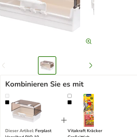
Kombinieren Sie es mit
Ferplast Vogelbad RIO 10
Vitakraft Kräcker Großsittich
Dieser Artikel
:
Ferplast
Vitakraft Kräcker