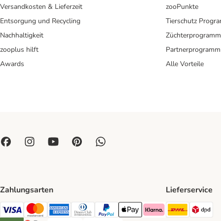
Versandkosten & Lieferzeit
zooPunkte
Entsorgung und Recycling
Tierschutz Progr
Nachhaltigkeit
Züchterprogramm
zooplus hilft
Partnerprogramm
Awards
Alle Vorteile
Zahlungsarten
Lieferservice
DHL Ship
DP
Visa Payment Method
Mastercard Payment Method
American Express Payment Method
Diners Club Payment Method
PayPal Payment Method
Apple Pay Payment Method
Klarna Payment Method