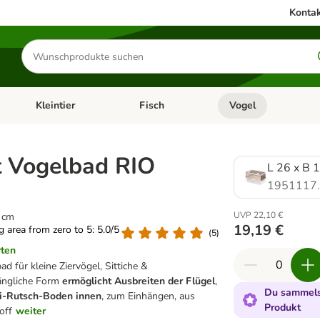
Kontak
Produkte
suchen
Kleintier
Fisch
Vogel
utter & Zubehör
Kategorie-Menü öffnen: Hundefutter & Zubehör
Kategorie-Menü öffnen: Kleintier
Kategorie-Menü öffnen
Ka
t Vogelbad RIO
L 26 x B 
1951117
UVP 22,10 €
7 cm
19,19 €
ng area from zero to 5: 5.0/5
(
5
)
rten
 für kleine Ziervögel, Sittiche &
längliche Form
ermöglicht Ausbreiten der Flügel
,
Du sammelst
i-Rutsch-Boden innen
, zum Einhängen, aus
Produkt
off
weiter