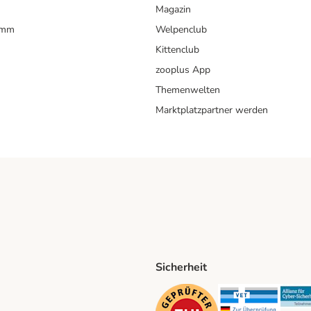
Magazin
amm
Welpenclub
Kittenclub
zooplus App
Themenwelten
Marktplatzpartner werden
Sicherheit
ping Method
D Shipping Method
Security
Securit