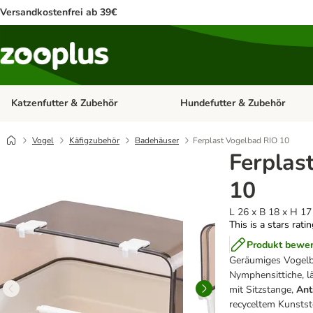
Versandkostenfrei ab 39€
Katzenfutter & Zubehör
Hundefutter & Zubehör
Kategorie-Menü öffnen: Katzenf
Vogel
Käfigzubehör
Badehäuser
Ferplast Vogelbad RIO 10
Ferplas
10
L 26 x B 18 x H 1
This is a stars rati
Produkt bewe
Geräumiges Vogelbad
Nymphensittiche, 
mit Sitzstange,
Ant
recyceltem Kunstst