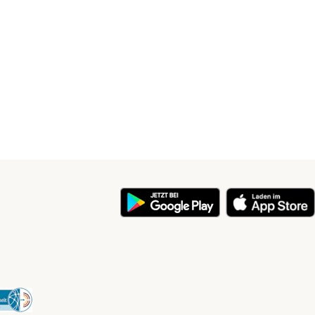
y
Security