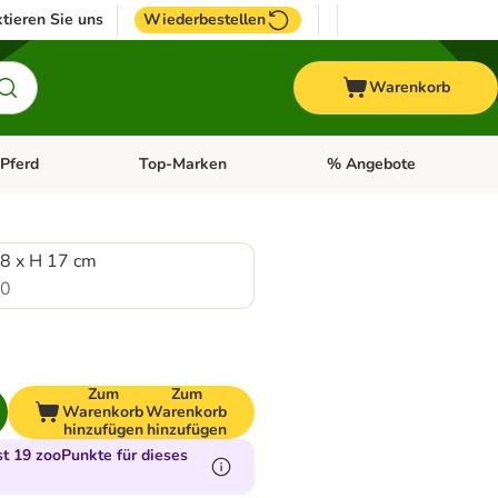
tieren Sie uns
Wiederbestellen
Warenkorb
Pferd
Top-Marken
% Angebote
: Fisch
tegorie-Menü öffnen: Vogel
Kategorie-Menü öffnen: Pferd
Kategorie-Menü öffnen: T
18 x H 17 cm
.0
Zum
Zum
Warenkorb
Warenkorb
hinzufügen
hinzufügen
 19 zooPunkte für dieses