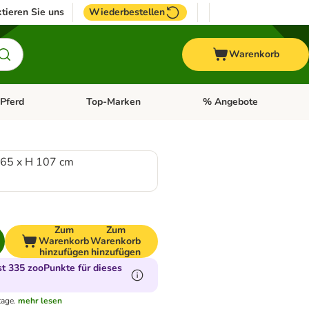
tieren Sie uns
Wiederbestellen
Warenkorb
Pferd
Top-Marken
% Angebote
: Fisch
tegorie-Menü öffnen: Vogel
Kategorie-Menü öffnen: Pferd
Kategorie-Menü öffnen: T
 65 x H 107 cm
0
Zum
Zum
Warenkorb
Warenkorb
hinzufügen
hinzufügen
t 335 zooPunkte für dieses
tage.
mehr lesen