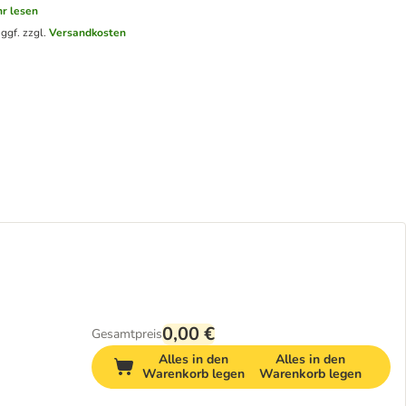
r lesen
.
ggf. zzgl.
Versandkosten
0,00 €
Gesamtpreis
Alles in den
Alles in den
Warenkorb legen
Warenkorb legen