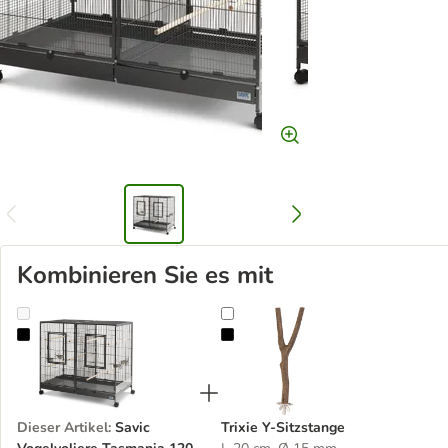
Kombinieren Sie es mit
Savic Vogelvoliere Tasmania 120
Trixie Y-Sitzstange
Dieser Artikel
:
Savic
Trixie Y-Sitzstange