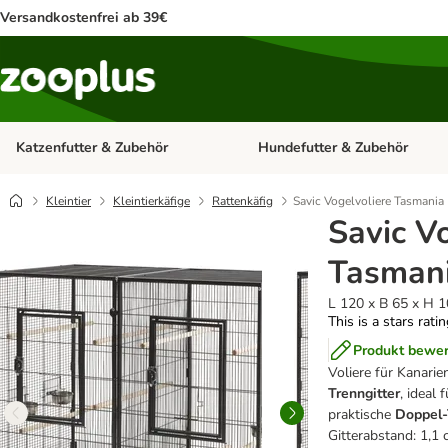
Versandkostenfrei ab 39€
Katzenfutter & Zubehör
Hundefutter & Zubehör
Kategorie-Menü öffnen: Katzenf
Kleintier
Kleintierkäfige
Rattenkäfig
Savic Vogelvoliere Tasmania
Savic V
Tasman
L 120 x B 65 x H 
This is a stars rati
Produkt bewe
Voliere für Kanarie
Trenngitter
, ideal
praktische
Doppel-
Gitterabstand: 1,1