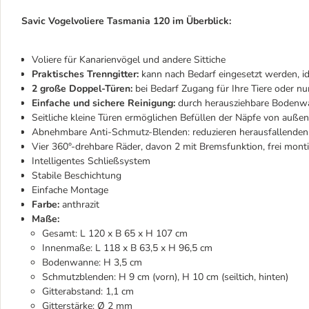
Savic Vogelvoliere Tasmania 120 im Überblick:
Voliere für Kanarienvögel und andere Sittiche
Praktisches Trenngitter:
kann nach Bedarf eingesetzt werden, i
2 große Doppel-Türen:
bei Bedarf Zugang für Ihre Tiere oder nur
Einfache und sichere Reinigung:
durch herausziehbare Bodenwa
Seitliche kleine Türen ermöglichen Befüllen der Näpfe von außen
Abnehmbare Anti-Schmutz-Blenden: reduzieren herausfallende
Vier 360°-drehbare Räder, davon 2 mit Bremsfunktion, frei mont
Intelligentes Schließsystem
Stabile Beschichtung
Einfache Montage
Farbe:
anthrazit
Maße:
Gesamt: L 120 x B 65 x H 107 cm
Innenmaße: L 118 x B 63,5 x H 96,5 cm
Bodenwanne: H 3,5 cm
Schmutzblenden: H 9 cm (vorn), H 10 cm (seiltich, hinten)
Gitterabstand: 1,1 cm
Gitterstärke: Ø 2 mm