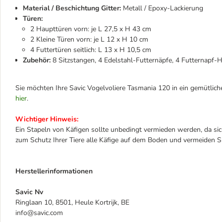
Material / Beschichtung Gitter:
Metall / Epoxy-Lackierung
Türen:
2 Haupttüren vorn: je L 27,5 x H 43 cm
2 Kleine Türen vorn: je L 12 x H 10 cm
4 Futtertüren seitlich: L 13 x H 10,5 cm
Zubehör:
8 Sitzstangen, 4 Edelstahl-Futternäpfe, 4 Futternapf-
Sie möchten Ihre Savic Vogelvoliere Tasmania 120 in ein gemütlich
hier
.
Wichtiger Hinweis:
Ein Stapeln von Käfigen sollte unbedingt vermieden werden, da sich d
zum Schutz Ihrer Tiere alle Käfige auf dem Boden und vermeiden S
Herstellerinformationen
Savic Nv
Ringlaan 10, 8501, Heule Kortrijk, BE
info@savic.com