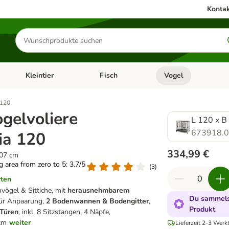
Kontak
Produkte
suchen
Kleintier
Fisch
Vogel
utter & Zubehör
Kategorie-Menü öffnen: Hundefutter & Zubehör
Kategorie-Menü öffnen: Kleintier
Kategorie-Menü öffnen
Ka
 120
ogelvoliere
L 120 x B
673918.
ia 120
334,99 €
107 cm
ng area from zero to 5: 3.7/5
(
3
)
rten
nvögel & Sittiche, mit
herausnehmbarem
Du sammels
 für Anpaarung,
2 Bodenwannen & Bodengitter
,
Produkt
Türen
, inkl. 8 Sitzstangen, 4 Näpfe,
 cm
weiter
Lieferzeit 2-3 Werk