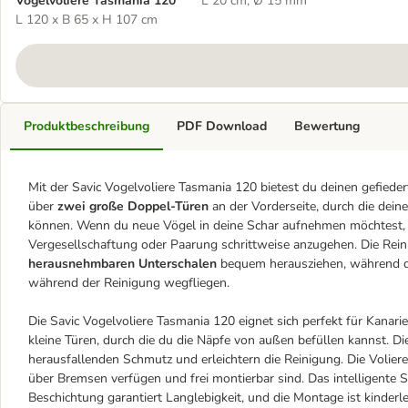
Vogelvoliere Tasmania 120
L 20 cm, Ø 15 mm
L 120 x B 65 x H 107 cm
Produktbeschreibung
PDF Download
Bewertung
Mit der Savic Vogelvoliere Tasmania 120 bietest du deinen gefiede
über
zwei große Doppel-Türen
an der Vorderseite, durch die deine
können. Wenn du neue Vögel in deine Schar aufnehmen möchtest,
Vergesellschaftung oder Paarung schrittweise anzugehen. Die Reini
herausnehmbaren Unterschalen
bequem herausziehen, während die
während der Reinigung wegfliegen.
Die Savic Vogelvoliere Tasmania 120 eignet sich perfekt für Kanarie
kleine Türen, durch die du die Näpfe von außen befüllen kannst. 
herausfallenden Schmutz und erleichtern die Reinigung. Die Voliere
über Bremsen verfügen und frei montierbar sind. Das intelligente Sc
Beschichtung garantiert Langlebigkeit, und die Montage ist kinderle