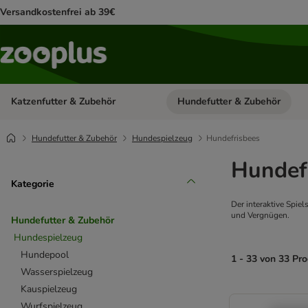
Versandkostenfrei ab 39€
Katzenfutter & Zubehör
Hundefutter & Zubehör
Kategorie-Menü öffnen: Katzenf
Hundefutter & Zubehör
Hundespielzeug
Hundefrisbees
Hundef
Kategorie
Der interaktive Spie
und Vergnügen.
Hundefutter & Zubehör
Hundespielzeug
Hundepool
1 - 33 von 33 Pr
Wasserspielzeug
Kauspielzeug
product items ha
Wurfspielzeug