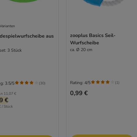
Varianten
zooplus Basics Seil-
despielwurfscheibe aus
Wurfscheibe
ca. Ø 20 cm
set: 3 Stück
Rating: 4/5
(
1
)
g: 3.5/5
(
30
)
0,99 €
ln
11,07 €
9 €
€ / Stück