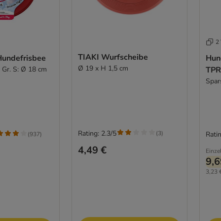
2 
TIAKI Wurfscheibe
undefrisbee
Hun
Ø 19 x H 1,5 cm
 Gr. S: Ø 18 cm
TPR
Spar
Rating: 2.3/5
(
3
)
Ratin
(
937
)
4,49 €
Einze
9,6
3,23 