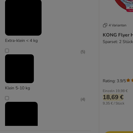
KONG
(
2
)
4 Varianten
KONG Flyer H
Extra-klein < 4 kg
Sparset: 2 Stück
Mcboson
(
5
)
Rating: 3.9/5
Klein 5-10 kg
Einzeln
19,98 €
18,69 €
(
4
)
9,35 € / Stück