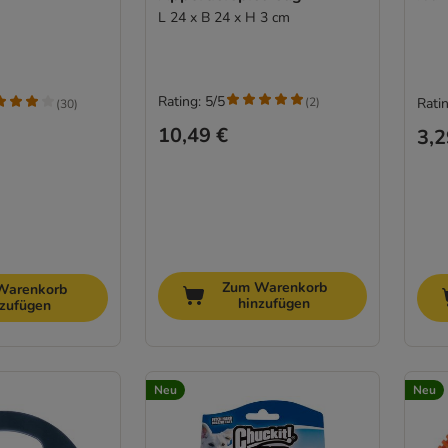
L 24 x B 24 x H 3 cm
Rating: 5/5
(
2
)
Ratin
(
30
)
10,49 €
3,2
Zum Warenkorb
Warenkorb
hinzufügen
nzufügen
Neu
Neu