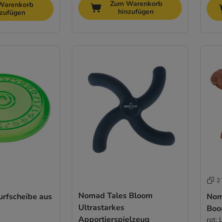
Zum Warenkorb
Warenkorb
hinzufügen
nzufügen
2 
Nomad Tales Bloom
rfscheibe aus
Nom
Ultrastarkes
Boo
Apportierspielzeug
rot: