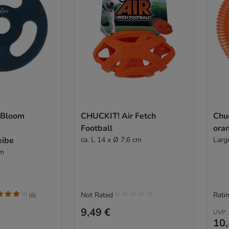
 Bloom
CHUCKIT! Air Fetch
Chu
Football
ora
eibe
ca. L 14 x Ø 7,6 cm
Larg
cm
Not Rated
Ratin
(
8
)
9,49 €
UVP
10,