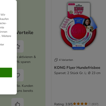
 Wir
nkaufen
ecke-
ante
Deine Vorteile
können
. Weitere
ter
zooplus Abo aktivieren &
4 Varianten
immer 5% sparen
KONG Flyer Hundefrisbee
Sparset: 2 Stück Gr. L: Ø 23 cm
Über 10 Mio. Kunden
vertrauen uns bereits
Rating: 3.9/5
(
937
)