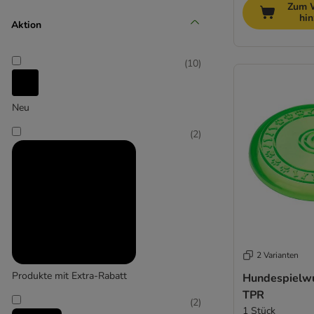
Zum 
Mittel 11-25 kg
hi
Aktion
(
3
)
(
10
)
Neu
Groß 26-45 kg
(
2
)
(
2
)
2 Varianten
Extra-groß > 45 kg
Produkte mit Extra-Rabatt
Hundespielwu
TPR
(
2
)
1 Stück