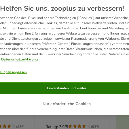
Helfen Sie uns, zooplus zu verbessern!
rwenden Cookies, Pixel und andere Technologien (“Cookies”) auf unserer Webseite.
den unbedingt erforderliche Cookies, damit Sie auf unserer Webseite surfen und ei
. Mit Ihrem Einverständnis möchten wir Leistungs-, Funktionelle- und Marketingzw
s aktivieren, um Ihre Erfahrung mit unserer Webseite zu verbessern und Ihnen relev
te und Dienstleistungen zu zeigen, sowie zur Personalisierung von Werbung. Sie 
eit Änderungen in unserem Präferenz-Center (“Einstellungen anpassen”) vornehmen
ationen über den für die Verarbeitung Ihrer Daten Verantwortlichen, die verarbeiteten
enbezogenen Daten und den Zweck der Verarbeitung finden Sie unter Präferenz-Cen
Datenschutzerklärung
llungen anpassen
4 Varianten
undefrisbee
KONG Flyer Hundefrisbee
Einverstanden und weiter
Gr. S: Ø 18 cm
Nur erforderliche Cookies
Rating: 3.9/5
(
937
)
(
937
)