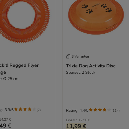
3 Varianten
ckit! Rugged Flyer
Trixie Dog Activity Disc
nge
Sparset: 2 Stück
e: Ø 25 cm
g: 3.9/5
(
7
)
Rating: 4.4/5
(
114
)
14,27 €
Einzeln
12,58 €
49 €
11,99 €