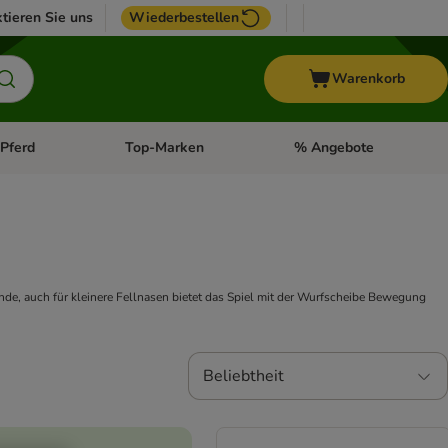
tieren Sie uns
Wiederbestellen
Warenkorb
Pferd
Top-Marken
% Angebote
: Fisch
tegorie-Menü öffnen: Vogel
Kategorie-Menü öffnen: Pferd
Kategorie-Menü öffnen: T
nde, auch für kleinere Fellnasen bietet das Spiel mit der Wurfscheibe Bewegung
Beliebtheit