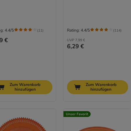
g: 4.4/5
Rating: 4.4/5
(
11
)
(
114
)
9 €
UVP
7,99 €
6,29 €
Zum Warenkorb
Zum Warenkorb
hinzufügen
hinzufügen
Unser Favorit