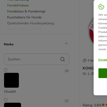
Hundefrisbees
Hundetaue & Hunderinge
Wir ve
Kuscheltiere für Hunde
verwen
Quietschendes Hundespielzeug
können
Cookie
Hundespielzeug robust
Produk
Hundespielzeug Gummi & Latex
jederz
Inform
Hundespielzeug aus Plüsch
Marke
person
Beetzees
sowie
Bobby
Suchen
Chuckit!
Einste
4 Varianten
Designed by Lotte
KONG Flyer H
(
3
)
Ferplast
Gr. L: Ø 23 cm
HUNTER
KONG
Modern Living
Chuckit!
Nomad Tales
(
1
)
Nylabone
Rating: 3.9/5
TIAKI