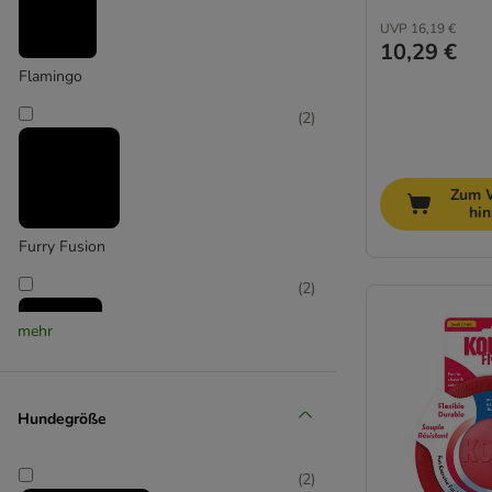
Trixie
UVP
16,19 €
10,29 €
Flamingo
(
2
)
Zum 
hi
Furry Fusion
(
2
)
mehr
Hyper Pet
Hundegröße
(
8
)
(
2
)