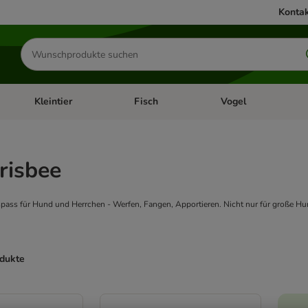
Kontak
Produkte
suchen
Kleintier
Fisch
Vogel
utter & Zubehör
Kategorie-Menü öffnen: Hundefutter & Zubehör
Kategorie-Menü öffnen: Kleintier
Kategorie-Menü öffnen
Ka
risbee
lspass für Hund und Herrchen - Werfen, Fangen, Apportieren. Nicht nur für große Hu
odukte
ve been changed