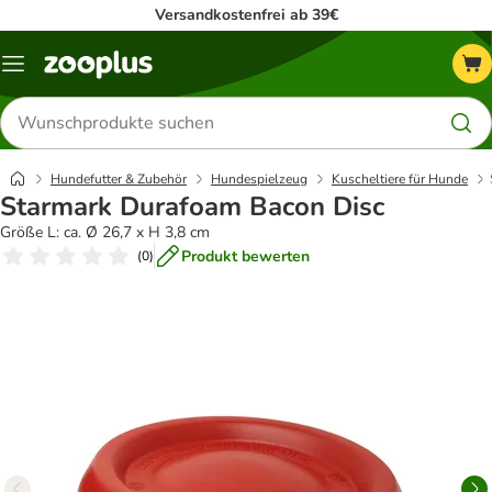
Versandkostenfrei ab 39€
Menü
Produkte
suchen
Hundefutter & Zubehör
Hundespielzeug
Kuscheltiere für Hunde
Starmark Durafoam Bacon Disc
Größe L: ca. Ø 26,7 x H 3,8 cm
Produkt bewerten
(
0
)