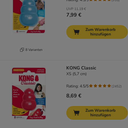
UVP
11,19 €
7,99 €
Zum Warenkorb
hinzufügen
8 Varianten
KONG Classic
XS (5,7 cm)
Rating: 4.5/5
(
2452
)
8,69 €
Zum Warenkorb
hinzufügen