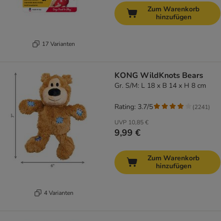
Zum Warenkorb
hinzufügen
17 Varianten
KONG WildKnots Bears
Gr. S/M: L 18 x B 14 x H 8 cm
Rating: 3.7/5
(
2241
)
UVP
10,85 €
9,99 €
Zum Warenkorb
hinzufügen
4 Varianten