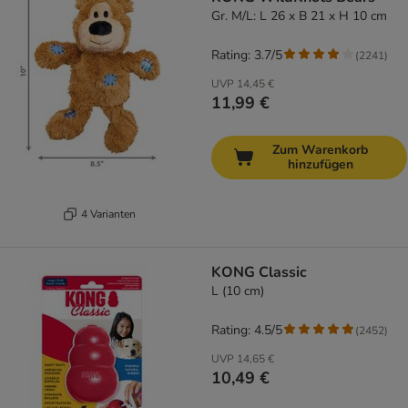
Gr. M/L: L 26 x B 21 x H 10 cm
Rating: 3.7/5
(
2241
)
UVP
14,45 €
11,99 €
Zum Warenkorb
hinzufügen
4 Varianten
KONG Classic
L (10 cm)
Rating: 4.5/5
(
2452
)
UVP
14,65 €
10,49 €