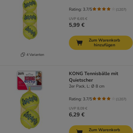
Rating: 3.7/5
(
1207
)
UVP
6,65 €
5,99 €
Zum Warenkorb
hinzufügen
4 Varianten
KONG Tennisbälle mit
Quietscher
2er Pack, L: Ø 8 cm
Rating: 3.7/5
(
1207
)
UVP
8,09 €
6,29 €
Zum Warenkorb