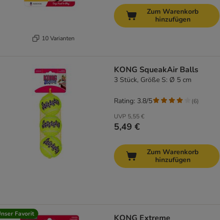
Zum Warenkorb
hinzufügen
10 Varianten
KONG SqueakAir Balls
3 Stück, Größe S: Ø 5 cm
Rating: 3.8/5
(
6
)
UVP
5,55 €
5,49 €
Zum Warenkorb
hinzufügen
nser Favorit
KONG Extreme