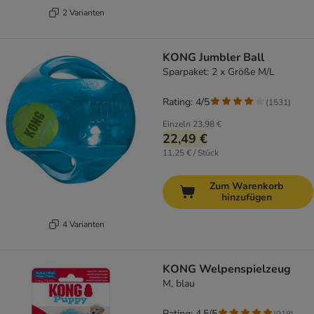
2 Varianten
KONG Jumbler Ball
Sparpaket: 2 x Größe M/L
Rating: 4/5
(
1531
)
Einzeln
23,98 €
22,49 €
11,25 € / Stück
Zum Warenkorb
hinzufügen
4 Varianten
KONG Welpenspielzeug
M, blau
Rating: 4.5/5
(
918
)