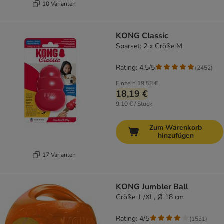
10 Varianten
KONG Classic
Sparset: 2 x Größe M
Rating: 4.5/5
(
2452
)
Einzeln
19,58 €
18,19 €
9,10 € / Stück
Zum Warenkorb
hinzufügen
17 Varianten
KONG Jumbler Ball
Größe: L/XL, Ø 18 cm
Rating: 4/5
(
1531
)