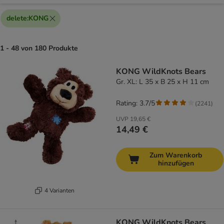
delete
:
KONG
1 - 48 von 180 Produkte
product items have been changed
KONG WildKnots Bears
Gr. XL: L 35 x B 25 x H 11 cm
Rating: 3.7/5
(
2241
)
UVP
19,65 €
14,49 €
Zum Warenkorb
hinzufügen
4 Varianten
KONG WildKnots Bears