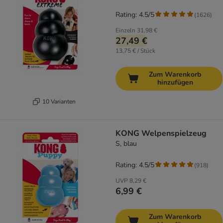
Rating: 4.5/5
(
1626
)
Einzeln
31,98 €
27,49 €
13,75 € / Stück
Zum Warenkorb
hinzufügen
10 Varianten
KONG Welpenspielzeug
S, blau
Rating: 4.5/5
(
918
)
UVP
8,29 €
6,99 €
Zum Warenkorb