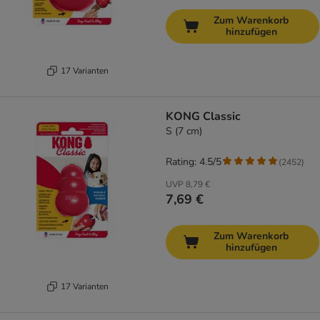
Zum Warenkorb
hinzufügen
17 Varianten
KONG Classic
S (7 cm)
Rating: 4.5/5
(
2452
)
UVP
8,79 €
7,69 €
Zum Warenkorb
hinzufügen
17 Varianten