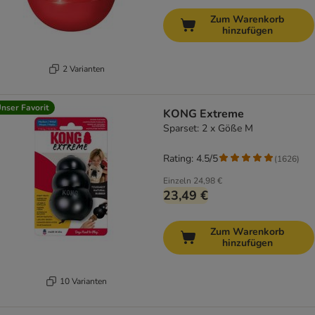
Zum Warenkorb
hinzufügen
2 Varianten
nser Favorit
KONG Extreme
Sparset: 2 x Göße M
Rating: 4.5/5
(
1626
)
Einzeln
24,98 €
23,49 €
Zum Warenkorb
hinzufügen
10 Varianten