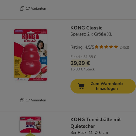
17 Varianten
KONG Classic
Sparset: 2 x Größe XL
Rating: 4.5/5
(
2452
)
Einzeln
31,38 €
29,99 €
15,00 € / Stück
Zum Warenkorb
hinzufügen
17 Varianten
KONG Tennisbälle mit
Quietscher
3er Pack, M: Ø 6 cm