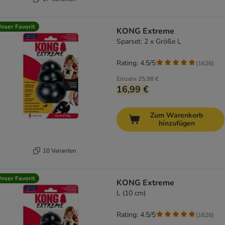
nser Favorit
KONG Extreme
Sparset: 2 x Größe L
Rating: 4.5/5
(
1626
)
Einzeln
25,98 €
16,99 €
Zum Warenkorb
hinzufügen
10 Varianten
nser Favorit
KONG Extreme
L (10 cm)
Rating: 4.5/5
(
1626
)