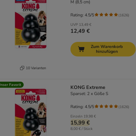
M (8,5 cm)
Rating: 4.5/5
(
1626
)
UVP
13,49 €
12,49 €
Zum Warenkorb
hinzufügen
10 Varianten
nser Favorit
KONG Extreme
Sparset: 2 x Göße S
Rating: 4.5/5
(
1626
)
Einzeln
19,98 €
15,99 €
8,00 € / Stück