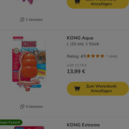
hinzufügen
2 Varianten
KONG Aqua
L (10 cm), 1 Stück
Rating: 4/5
(
446
)
UVP
17,75 €
13,99 €
Zum Warenkorb
hinzufügen
4 Varianten
nser Favorit
KONG Extreme