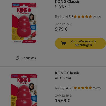
KONG Classic
M (8,5 cm)
Rating: 4.5/5
(
2452
)
UVP
12,25 €
9,79 €
Zum Warenkorb
hinzufügen
17 Varianten
KONG Classic
XL (13 cm)
Rating: 4.5/5
(
2452
)
UVP
22,69 €
15,69 €