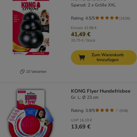
Sparset: 2 x Größe XXL
Rating: 4.5/5
(
1626
)
Einzeln
42,98 €
41,49 €
20,75 € / Stück
Zum Warenkorb
hinzufügen
10 Varianten
KONG Flyer Hundefrisbee
Gr. L: Ø 23 cm
Rating: 3.9/5
(
938
)
UVP
16,19 €
13,69 €