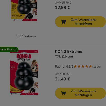
UVP
15,79 €
12,99 €
Zum Warenkorb
hinzufügen
10 Varianten
nser Favorit
KONG Extreme
XXL (15 cm)
Rating: 4.5/5
(
1626
)
UVP
30,75 €
21,49 €
Zum Warenkorb
hinzufügen