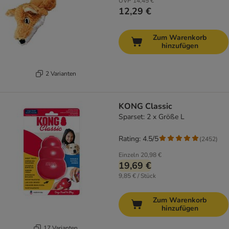
UVP
14,45 €
12,29 €
Zum Warenkorb
hinzufügen
2 Varianten
KONG Classic
Sparset: 2 x Größe L
Rating: 4.5/5
(
2452
)
Einzeln
20,98 €
19,69 €
9,85 € / Stück
Zum Warenkorb
hinzufügen
17 Varianten