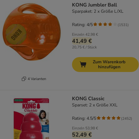
KONG Jumbler Ball
Sparpaket: 2 x Größe L/XL
Rating: 4/5
(
1531
)
Einzeln
42,98 €
41,49 €
20,75 € / Stück
Zum Warenkorb
hinzufügen
4 Varianten
KONG Classic
Sparset: 2 x Größe XXL
Rating: 4.5/5
(
2452
)
Einzeln
53,98 €
52,49 €