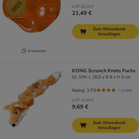
UVP
25,25 €
21,49 €
Zum Warenkorb
hinzufügen
4 Varianten
KONG Scrunch Knots Fuchs
Gr. S/M: L 26,5 x B 8 x H 5 cm
Rating: 3.7/5
(
1399
)
UVP
10,49 €
9,69 €
Zum Warenkorb
hinzufügen