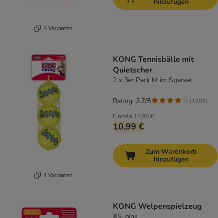
hinzufügen
8 Varianten
KONG Tennisbälle mit
Quietscher
2 x 3er Pack M im Sparset
Rating: 3.7/5
(
1207
)
Einzeln
11,98 €
10,99 €
Zum Warenkorb
hinzufügen
4 Varianten
KONG Welpenspielzeug
XS, pink