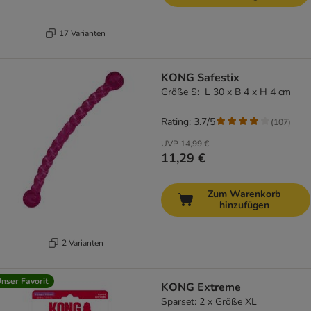
17 Varianten
KONG Safestix
Größe S: L 30 x B 4 x H 4 cm
Rating: 3.7/5
(
107
)
UVP
14,99 €
11,29 €
Zum Warenkorb
hinzufügen
2 Varianten
nser Favorit
KONG Extreme
Sparset: 2 x Größe XL