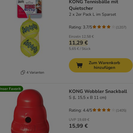
KONG Tennisbälle mit
Quietscher
2 x 2er Pack L im Sparset
Rating: 3.7/5
(
1207
)
Einzeln
12,58 €
11,29 €
5,65 € / Stück
Zum Warenkorb
hinzufügen
4 Varianten
nser Favorit
KONG Wobbler Snackball
S (L 15,5 x B 11 cm)
Rating: 4.4/5
(
1405
)
UVP
19,69 €
15,99 €