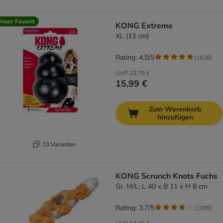
nser Favorit
KONG Extreme
XL (13 cm)
Rating: 4.5/5
(
1626
)
UVP
23,79 €
15,99 €
Zum Warenkorb
hinzufügen
10 Varianten
KONG Scrunch Knots Fuchs
Gr. M/L: L 40 x B 11 x H 8 cm
Rating: 3.7/5
(
1399
)