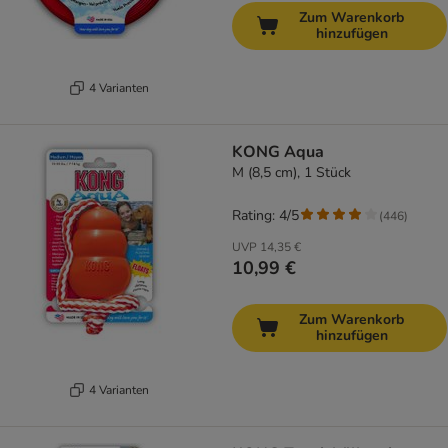
Zum Warenkorb
hinzufügen
4 Varianten
KONG Aqua
M (8,5 cm), 1 Stück
Rating: 4/5
(
446
)
UVP
14,35 €
10,99 €
Zum Warenkorb
hinzufügen
4 Varianten