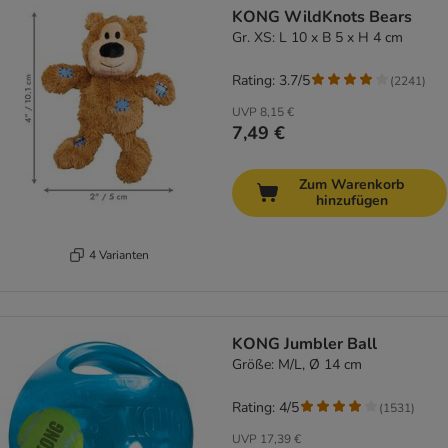
KONG WildKnots Bears
Gr. XS: L 10 x B 5 x H 4 cm
Rating: 3.7/5
(
2241
)
UVP
8,15 €
7,49 €
Zum Warenkorb
hinzufügen
4 Varianten
KONG Jumbler Ball
Größe: M/L, Ø 14 cm
Rating: 4/5
(
1531
)
UVP
17,39 €