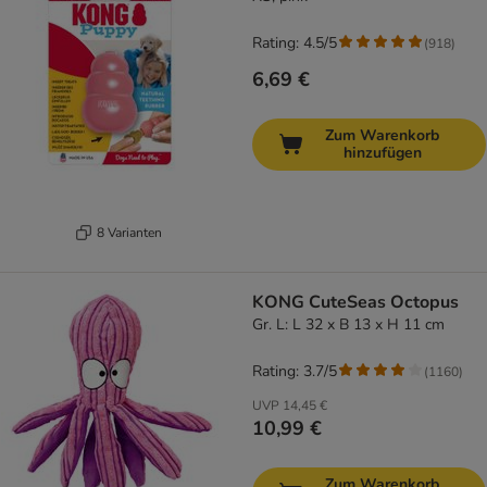
Rating: 4.5/5
(
918
)
6,69 €
Zum Warenkorb
hinzufügen
8 Varianten
KONG CuteSeas Octopus
Gr. L: L 32 x B 13 x H 11 cm
Rating: 3.7/5
(
1160
)
UVP
14,45 €
10,99 €
Zum Warenkorb