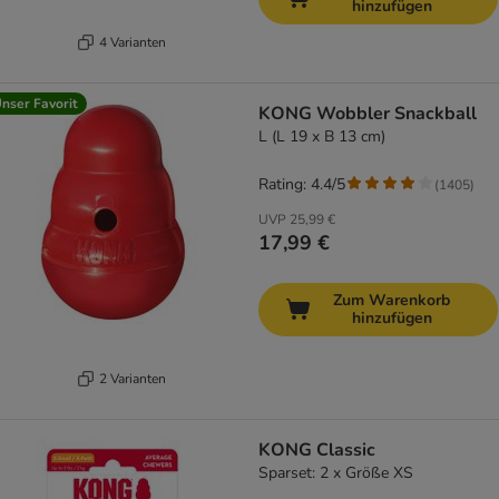
hinzufügen
4 Varianten
nser Favorit
KONG Wobbler Snackball
L (L 19 x B 13 cm)
Rating: 4.4/5
(
1405
)
UVP
25,99 €
17,99 €
Zum Warenkorb
hinzufügen
2 Varianten
KONG Classic
Sparset: 2 x Größe XS